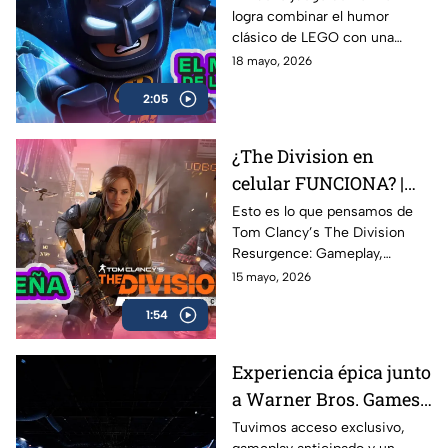
logra combinar el humor
AZE REVIEW
clásico de LEGO con una
aventura llena de acción,
18 mayo, 2026
referencias y nostalgia para los
2:05
fans del Caballero Oscuro.
¿The Division en
celular FUNCIONA? |
Probamos Tom
Esto es lo que pensamos de
Tom Clancy’s The Division
Clancy's The Division
Resurgence: Gameplay,
Resurgence AZE
gráficos, combate, mundo
15 mayo, 2026
Review
abierto y todo lo que necesitas
1:54
saber sobre uno de los
shooters más esperados en
celulares
Experiencia épica junto
a Warner Bros. Games
antes del estreno de
Tuvimos acceso exclusivo,