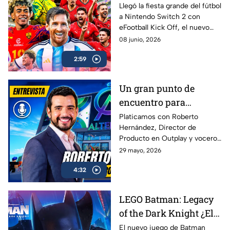
marcar el gol de la
Llegó la fiesta grande del fútbol
a Nintendo Switch 2 con
temporada? | AZE
eFootball Kick Off, el nuevo
Review
juego de Konami que busca
08 junio, 2026
reconectar con los fans que
2:59
crecieron jugando PES
Un gran punto de
encuentro para
conectar con más
Platicamos con Roberto
Hernández, Director de
gamers | Entrevista con
Producto en Outplay y vocero
Roberto Hernández
de Alternia, sobre el
29 mayo, 2026
crecimiento del gaming social
4:32
en México y Latinoamérica, el
impacto de plataformas como
Roblox, Minecraft y Fortnite, y
LEGO Batman: Legacy
cómo Alternia busca redefinir
of the Dark Knight ¿El
el entretenimiento para las
nuevas generaciones
mejor de la franqucia? |
El nuevo juego de Batman