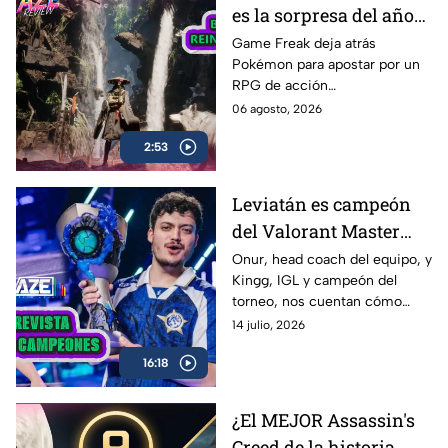
es la sorpresa del año? |
AZE Review
Game Freak deja atrás
Pokémon para apostar por un
RPG de acción
completamente diferente.
06 agosto, 2026
¿Beast of Reincarnation
2:53
cumple con las expectativas o
se queda a medio camino? En
nuestro AZE Review te lo
Leviatán es campeón
contamos
del Valorant Master
Londres 2026 |
Onur, head coach del equipo, y
Kingg, IGL y campeón del
Entrevista con Onur y
torneo, nos cuentan cómo
Kingg
vivieron el camino hacia el
14 julio, 2026
título, las claves de la victoria,
16:18
los momentos más
complicados del campeonato y
lo que significa este logro para
¿El MEJOR Assassin's
Latinoamérica.
Creed de la historia