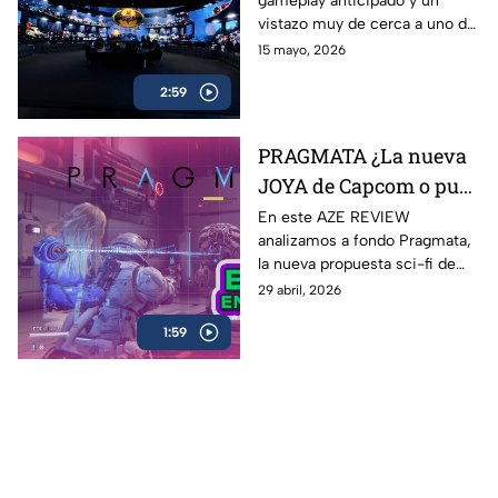
gameplay anticipado y un
LEGO Batman: El
vistazo muy de cerca a uno de
Legado del Caballero de
los lanzamientos más
15 mayo, 2026
la Noche
esperados para fans de
2:59
Batman y LEGO: LEGO
Batman: El Legado del
Caballero de la Noche
PRAGMATA ¿La nueva
JOYA de Capcom o pura
expectativa? | AZE
En este AZE REVIEW
analizamos a fondo Pragmata,
Review
la nueva propuesta sci-fi de
Capcom que ha generado
29 abril, 2026
hype desde su anuncio
1:59