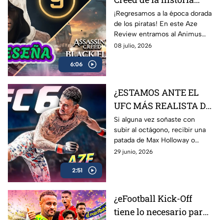
regresó? 🏴‍☠️ | Reseña
¡Regresamos a la época dorada
de los piratas! En este Aze
Black Flag Resynced |
Review entramos al Animus
AZE Review
para analizar a fondo
08 julio, 2026
Assassin’s Creed Black Flag
6:06
Resynced, el esperado remake
de una de las joyas más
queridas de Ubisoft.
¿ESTAMOS ANTE EL
UFC MÁS REALISTA DE
LA HISTORIA? EA
Si alguna vez soñaste con
subir al octágono, recibir una
Sports UFC 6 | AZE
patada de Max Holloway o
Review
Islam Makhachev y sobrevivir
29 junio, 2026
para contarlo… EA Sports UFC
2:51
6 es lo más cerca que vas a
estar
¿eFootball Kick-Off
tiene lo necesario para