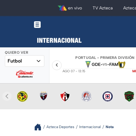
en vivo
TV Azteca
Aztec
QUIERO VER
PORTUGAL - PRIMERA DIVISIÓN
Futbol
GDE
-
-
FAM
VS
AGO 07 - 13:15
M
Azteca Deportes
Internacional
Nota