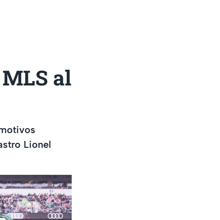
a MLS al
 motivos
astro Lionel