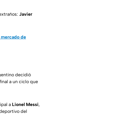
extraños:
Javier
de mercado de
gentino decidió
inal a un ciclo que
ipal a
Lionel Messi
,
 deportivo del