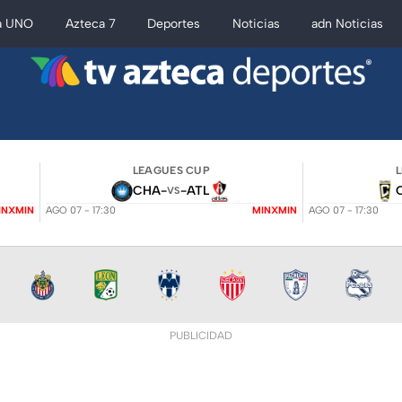
a UNO
Azteca 7
Deportes
Noticias
adn Noticias
LEAGUES CUP
CHA
-
-
ATL
VS
INXMIN
AGO 07 - 17:30
MINXMIN
AGO 07 - 17:30
PUBLICIDAD