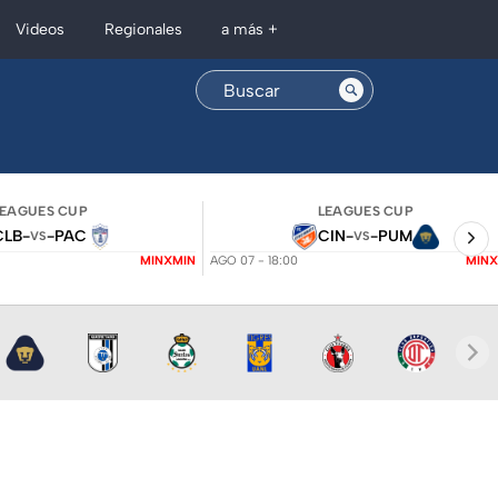
Regionales
Videos
a más +
LEAGUES CUP
LEAGUES CUP
CLB
-
-
PAC
CIN
-
-
PUM
VS
VS
MINXMIN
AGO 07 - 18:00
MINX