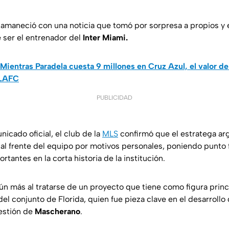
 amaneció con una noticia que tomó por sorpresa a propios y 
 ser el entrenador del
Inter Miami.
Mientras Paradela cuesta 9 millones en Cruz Azul, el valor 
 LAFC
PUBLICIDAD
icado oficial, el club de la
MLS
confirmó que el estratega ar
 al frente del equipo por motivos personales, poniendo punto f
antes en la corta historia de la institución.
aún más al tratarse de un proyecto que tiene como figura princ
del conjunto de Florida, quien fue pieza clave en el desarrollo
estión de
Mascherano
.