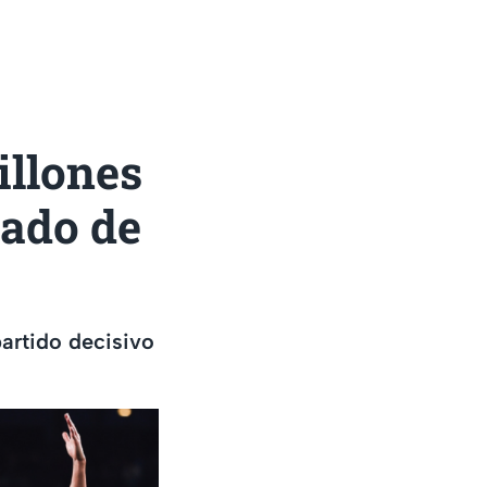
illones
cado de
partido decisivo