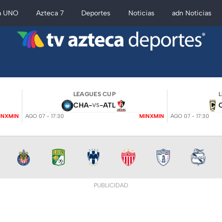
a UNO
Azteca 7
Deportes
Noticias
adn Noticias
LEAGUES CUP
CHA
-
-
ATL
VS
INXMIN
AGO 07 - 17:30
MINXMIN
AGO 07 - 17:30
PUBLICIDAD