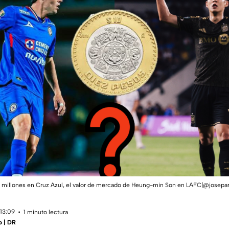
9 millones en Cruz Azul, el valor de mercado de Heung-min Son en LAFC|@josepar
 13:09
1 minuto lectura
o | DR