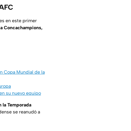
LAFC
es en este primer
 la Concachampions,
in Copa Mundial de la
uropa
s en su nuevo equipo
en la Temporada
idense se reanudó a