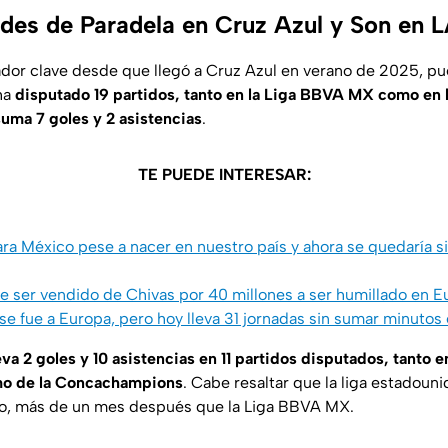
ades de Paradela en Cruz Azul y Son en 
ador clave desde que llegó a Cruz Azul en verano de 2025, pu
ha
disputado 19 partidos, tanto en la Liga BBVA MX como en
suma 7 goles y 2 asistencias
.
TE PUEDE INTERESAR:
ra México pese a nacer en nuestro país y ahora se quedaría s
 ser vendido de Chivas por 40 millones a ser humillado en E
 se fue a Europa, pero hoy lleva 31 jornadas sin sumar minuto
eva 2 goles y 10 asistencias en 11 partidos disputados, tanto 
mo de la Concachampions
. Cabe resaltar que la liga estadoun
o, más de un mes después que la Liga BBVA MX.