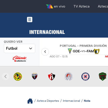
en vivo
TV Azteca
Aztec
QUIERO VER
PORTUGAL - PRIMERA DIVISIÓN
Futbol
GDE
-
-
FAM
VS
AGO 07 - 13:15
M
Azteca Deportes
Internacional
Nota