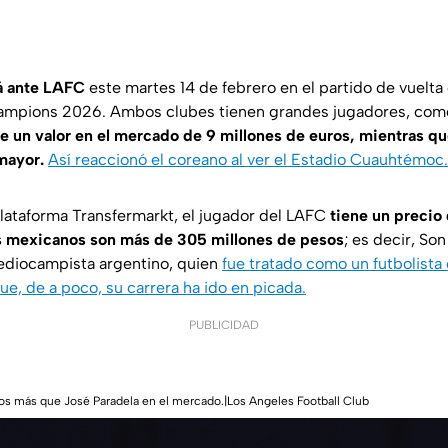
á ante LAFC
este martes 14 de febrero en el partido de vuelta
hampions 2026. Ambos clubes tienen grandes jugadores, com
ne un valor en el mercado de 9 millones de euros, mientras qu
mayor.
Así reaccionó el coreano al ver el Estadio Cuauhtémoc.
lataforma
Transfermarkt
, el jugador del LAFC
tiene un precio 
s mexicanos son más de 305 millones de pesos
; es decir, So
ediocampista argentino, quien
fue tratado como un futbolista
e, de a poco, su carrera ha ido en picada.
PUBLICIDAD
ros más que José Paradela en el mercado.|Los Angeles Football Club