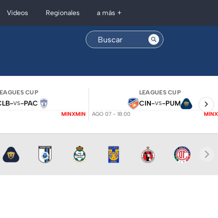
Regionales
Videos
a más +
LEAGUES CUP
LEAGUES CUP
CLB
-
-
PAC
CIN
-
-
PUM
VS
VS
MINXMIN
AGO 07 - 18:00
MINX