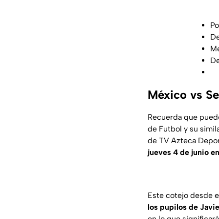
Po
De
Me
De
México vs Se
Recuerda que puedes
de Futbol y su simil
de TV Azteca Depor
jueves 4 de junio e
Este cotejo desde e
los pupilos de Javie
en lo que significar