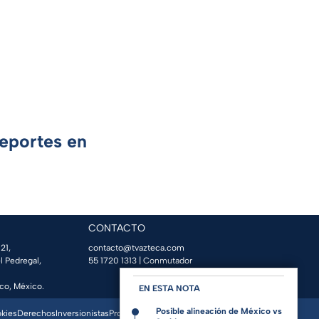
Deportes en
CONTACTO
21,
contacto@tvazteca.com
l Pedregal,
55 1720 1313
| Conmutador
co, México.
EN ESTA NOTA
Posible alineación de México vs
okies
Derechos
Inversionistas
Promo Espacio