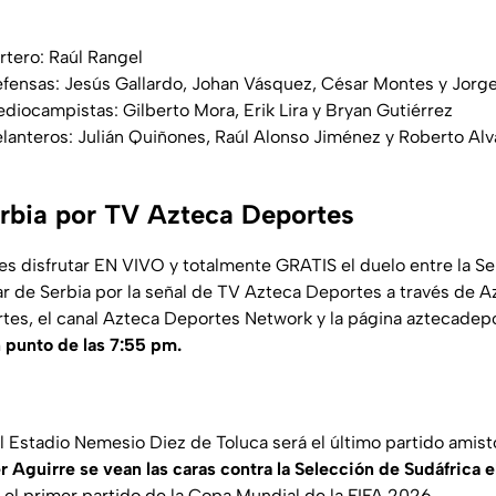
rtero: Raúl Rangel
fensas: Jesús Gallardo, Johan Vásquez, César Montes y Jorg
diocampistas: Gilberto Mora, Erik Lira y Bryan Gutiérrez
lanteros: Julián Quiñones, Raúl Alonso Jiménez y Roberto Al
rbia por TV Azteca Deportes
 disfrutar EN VIVO y totalmente GRATIS el duelo entre la S
ar de Serbia por la señal de TV Azteca Deportes a través de A
tes, el canal Azteca Deportes Network y la página aztecade
n punto de las 7:55 pm.
l Estadio Nemesio Diez de Toluca será el último partido amis
r Aguirre se vean las caras contra la Selección de Sudáfrica e
á el primer partido de la Copa Mundial de la FIFA 2026.