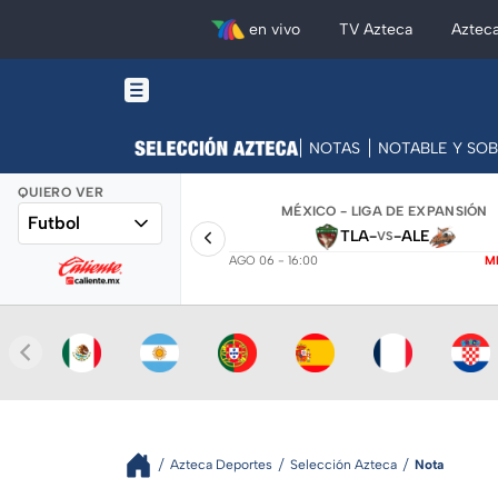
en vivo
TV Azteca
Aztec
NOTAS
NOTABLE Y SO
QUIERO VER
MÉXICO - LIGA DE EXPANSIÓN
Futbol
TLA
-
-
ALE
VS
AGO 06 - 16:00
M
Azteca Deportes
Selección Azteca
Nota