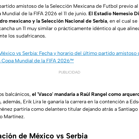
partido amistoso de la Selección Mexicana de Futbol previo al
 Mundial de la FIFA 2026 el 11 de junio.
El Estadio Nemesio Di
dro mexicano y la Selección Nacional de Serbia
, en el cual s
ancha un 11 muy similar o prácticamente idéntico al que aline
te los sudafricanos.
México vs Serbia: Fecha y horario del último partido amistoso 
a Copa Mundial de la FIFA 2026™
PUBLICIDAD
los balcánicos,
el 'Vasco' mandaría a Raúl Rangel como arquero
a
, además, Erik Lira le ganaría la carrera en la contención a Ed
ménez partiría como delantero titular dejando atrás a Santia
o Martínez.
eación de México vs Serbia