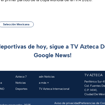
Selección Mexicana
deportivas de hoy, sigue a TV Azteca 
Google News!
TV AZTECA
Azteca 7
adn Noticias
Periférico Sur 41
ca
Noticias
a más +
Col. Fuentes De
UNO
Deportes
TV Azteca Internacional
C.P. 14141,
Ciudad De Méxi
Aviso de privacidad
Preferencias de Co