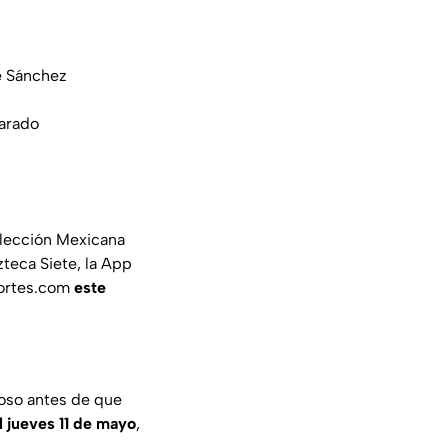
e Sánchez
varado
elección Mexicana
zteca Siete, la App
portes.com
este
toso antes de que
l jueves 11 de mayo
,