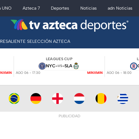
a UNO
Azteca 7
Deportes
Noticias
adn Noticias
BRESALIENTE SELECCIÓN AZTECA
LEAGUES CUP
NYC
-
-
SLA
VS
INXMIN
AGO 06 - 17:30
MINXMIN
AGO 06 - 18:00
PUBLICIDAD