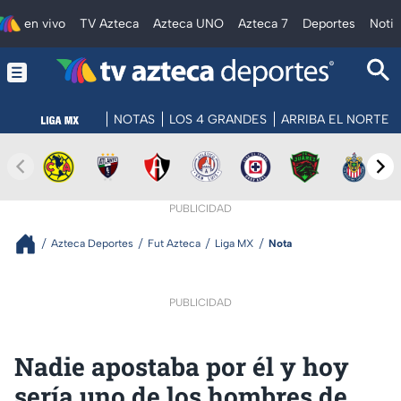
en vivo
TV Azteca
Azteca UNO
Azteca 7
Deportes
Notic
NOTAS
LOS 4 GRANDES
ARRIBA EL NORTE
PUBLICIDAD
Azteca Deportes
Fut Azteca
Liga MX
Nota
PUBLICIDAD
Nadie apostaba por él y hoy
sería uno de los hombres de