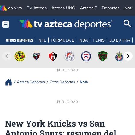
en vivo
TV Azteca
Azteca UNO
Azteca 7
Deportes
Notic
NFL
FÓRMULA E
NBA
TENIS
LO EXTRA
PUBLICIDAD
Azteca Deportes
Otros Deportes
Nota
PUBLICIDAD
New York Knicks vs San
Antonio Spurs: resumen del