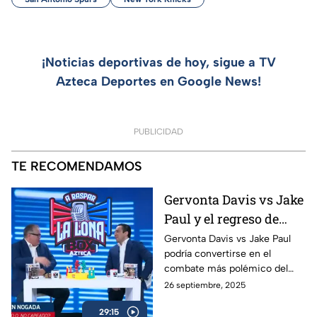
¡Noticias deportivas de hoy, sigue a TV
Azteca Deportes en Google News!
PUBLICIDAD
TE RECOMENDAMOS
Gervonta Davis vs Jake
Paul y el regreso de
Ryan García | A Raspar
Gervonta Davis vs Jake Paul
podría convertirse en el
La Lona
combate más polémico del
año, mientras Ryan García
26 septiembre, 2025
anuncia su regreso al ring con
29:15
sed de revancha.