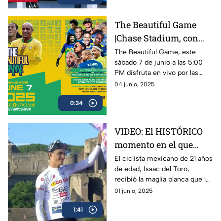
The Beautiful Game
|Chase Stadium, con
Ronaldinho y Roberto
The Beautiful Game, este
sábado 7 de junio a las 5:00
Carlos | 7 de junio a las
PM disfruta en vivo por las
5:00 PM
plataformas de Azteca
04 junio, 2025
Deportes el encuentro entre
0:34
Ronaldinho y Roberto Carlos
VIDEO: El HISTÓRICO
momento en el que
Isaac del Toro recibe la
El ciclista mexicano de 21 años
de edad, Isaac del Toro,
Maglia Blanca en el
recibió la maglia blanca que lo
Giro de Italia 2025
acredita como el mejor menor
01 junio, 2025
de 25 años en el Giro de Italia
1:41
2025