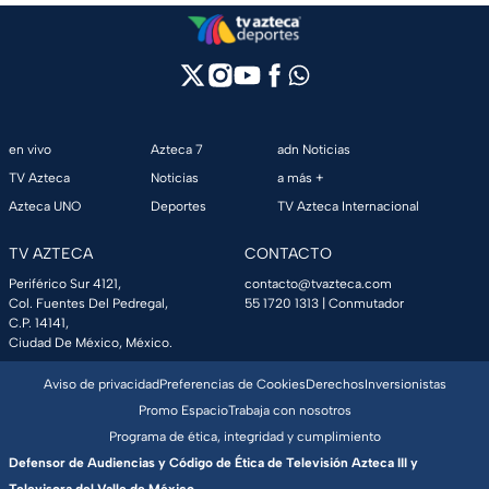
en vivo
Azteca 7
adn Noticias
TV Azteca
Noticias
a más +
Azteca UNO
Deportes
TV Azteca Internacional
TV AZTECA
CONTACTO
Periférico Sur 4121,
contacto@tvazteca.com
Col. Fuentes Del Pedregal,
55 1720 1313
| Conmutador
C.P. 14141,
Ciudad De México, México.
Aviso de privacidad
Preferencias de Cookies
Derechos
Inversionistas
Promo Espacio
Trabaja con nosotros
Programa de ética, integridad y cumplimiento
Defensor de Audiencias y Código de Ética de Televisión Azteca III y