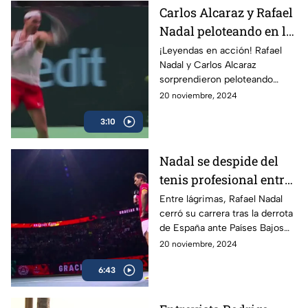
Carlos Alcaraz y Rafael
Nadal peloteando en la
Copa Davis
¡Leyendas en acción! Rafael
Nadal y Carlos Alcaraz
sorprendieron peloteando
juntos en la Copa Davis
20 noviembre, 2024
3:10
Nadal se despide del
tenis profesional entre
lágrimas
Entre lágrimas, Rafael Nadal
cerró su carrera tras la derrota
de España ante Países Bajos
en la Copa Davis, dejando un
20 noviembre, 2024
legado de 22 Grand Slams en
6:43
más de dos décadas.