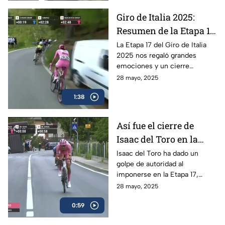
Giro de Italia 2025:
Resumen de la Etapa 17
y el triunfo de Isaac del
La Etapa 17 del Giro de Italia
2025 nos regaló grandes
Toro
emociones y un cierre
espectacular, en donde el líder
28 mayo, 2025
mexicano, Isaac del Toro, se
1:38
llevó el triunfo
Así fue el cierre de
Isaac del Toro en la
Etapa 17 del Giro de
Isaac del Toro ha dado un
golpe de autoridad al
Italia
imponerse en la Etapa 17,
consolidándose como líder de
28 mayo, 2025
la competencia y reforzando
0:59
su dominio con la maglia rosa.