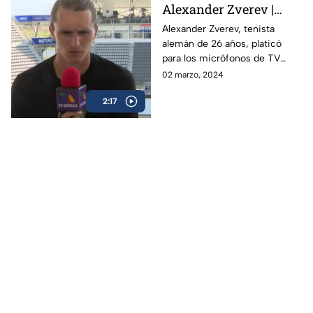
Alexander Zverev |
Abierto Mexicano de
Alexander Zverev, tenista
alemán de 26 años, platicó
Tenis
para los micrófonos de TV
Azteca Deportes durante su
02 marzo, 2024
participación en el Abierto
2:17
Mexicano de Tenis