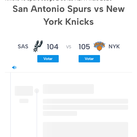
San Antonio Spurs vs New
York Knicks
104
105
SAS
NYK
VS
Votar
Votar