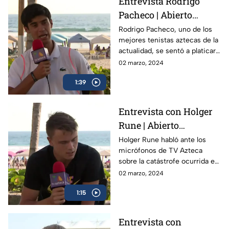
Entrevista Rodrigo
Pacheco | Abierto
Mexicano de Tenis
Rodrigo Pacheco, uno de los
mejores tenistas aztecas de la
actualidad, se sentó a platicar
con TV Azteca previo al
02 marzo, 2024
Abierto Mexicano de Tenis en
1:39
Acapulco
Entrevista con Holger
Rune | Abierto
Mexicano de Tenis
Holger Rune habló ante los
micrófonos de TV Azteca
sobre la catástrofe ocurrida en
Acapulco y como el Abierto
02 marzo, 2024
Mexicano de Open da
1:15
esperanza a la gente
Entrevista con