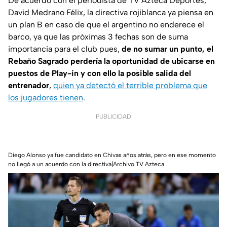
De acuerdo con el periodista de TV Azteca Deportes,
David Medrano Félix, la directiva rojiblanca ya piensa en
un plan B en caso de que el argentino no enderece el
barco, ya que las próximas 3 fechas son de suma
importancia para el club pues,
de no sumar un punto, el
Rebaño Sagrado perdería la oportunidad de ubicarse en
puestos de Play-in y con ello la posible salida del
entrenador
,
quien ya detectó el terrible problema que
los jugadores tienen
.
PUBLICIDAD
Diego Alonso ya fue candidato en Chivas años atrás, pero en ese momento
no llegó a un acuerdo con la directiva|Archivo TV Azteca