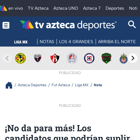
en vivo
TV Azteca
Azteca UNO
Azteca 7
Deportes
Notic
NOTAS
LOS 4 GRANDES
ARRIBA EL NORTE
PUBLICIDAD
Azteca Deportes
Fut Azteca
Liga MX
Nota
PUBLICIDAD
¡No da para más! Los
candidatos que podrían suplir