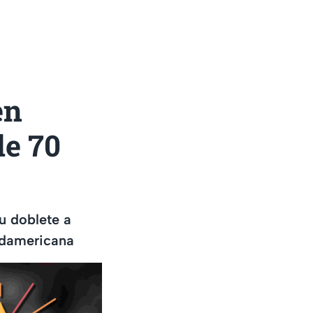
en
de 70
su doblete a
sudamericana