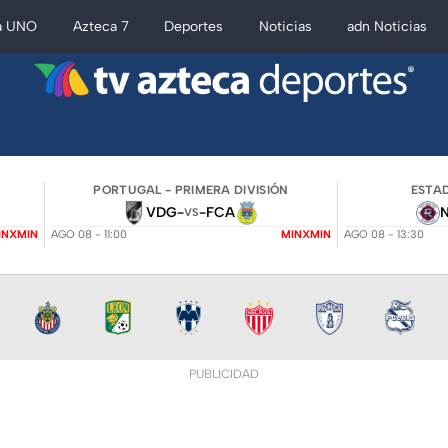
a UNO
Azteca 7
Deportes
Noticias
adn Noticias
PORTUGAL - PRIMERA DIVISIÓN
ESTAD
VDG
-
-
FCA
VS
INXMIN
AGO 08 - 11:00
MINXMIN
AGO 08 - 13:30
PUBLICIDAD