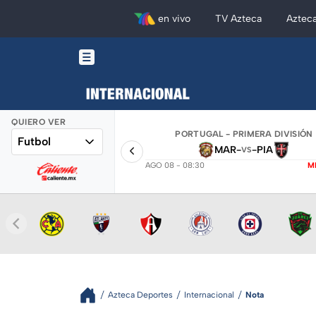
en vivo
TV Azteca
Aztec
QUIERO VER
PORTUGAL - PRIMERA DIVISIÓN
Futbol
MAR
-
-
PIA
VS
AGO 08 - 08:30
M
Azteca Deportes
Internacional
Nota