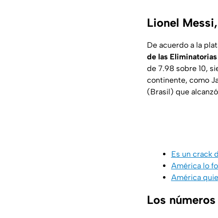
Lionel Messi
De acuerdo a la pla
de las Eliminator
de 7.98 sobre 10, si
continente, como Ja
(Brasil) que alcanzó
Es un crack d
América lo fo
América quie
Los números 