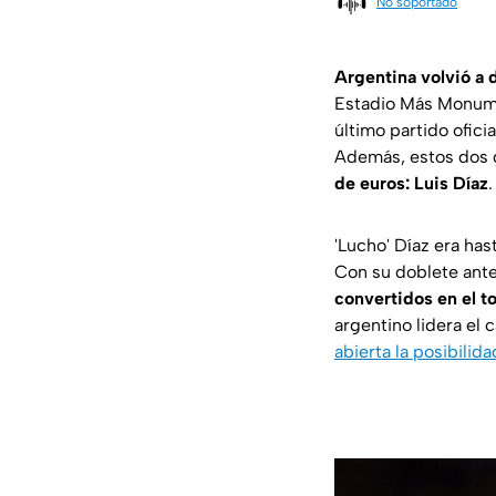
No soportado
Argentina volvió a 
Estadio Más Monum
último partido ofici
Además, estos dos g
de euros: Luis Díaz
.
'Lucho' Díaz era has
Con su doblete ant
convertidos en el t
argentino lidera el
abierta la posibilid