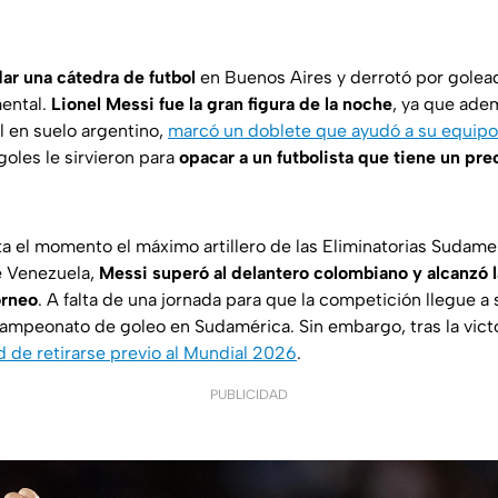
dar una cátedra de futbol
en Buenos Aires y derrotó por golead
ental.
Lionel Messi fue la gran figura de la noche
, ya que ade
al en suelo argentino,
marcó un doblete que ayudó a su equipo
oles le sirvieron para
opacar a un futbolista que tiene un pre
ta el momento el máximo artillero de las Eliminatorias Sudame
e Venezuela,
Messi superó al delantero colombiano y alcanzó la
orneo
. A falta de una jornada para que la competición llegue a s
 campeonato de goleo en Sudamérica. Sin embargo, tras la vict
ad de retirarse previo al Mundial 2026
.
PUBLICIDAD