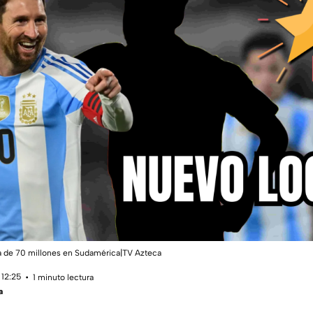
ra de 70 millones en Sudamérica|TV Azteca
 12:25
1 minuto lectura
a