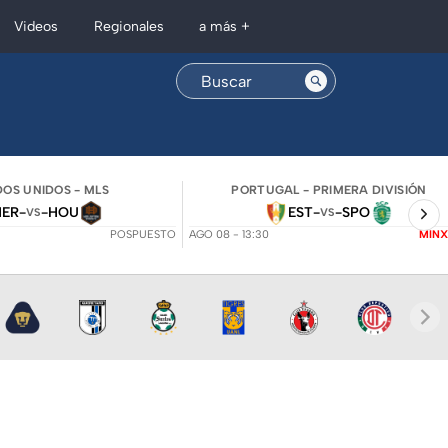
Regionales
Videos
a más +
OS UNIDOS - MLS
PORTUGAL - PRIMERA DIVISIÓN
NER
-
-
HOU
EST
-
-
SPO
VS
VS
POSPUESTO
AGO 08 - 13:30
MINX