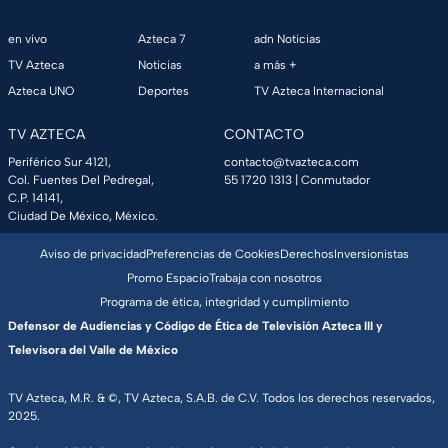
en vivo
Azteca 7
adn Noticias
TV Azteca
Noticias
a más +
Azteca UNO
Deportes
TV Azteca Internacional
TV AZTECA
CONTACTO
Periférico Sur 4121,
contacto@tvazteca.com
Col. Fuentes Del Pedregal,
55 1720 1313
| Conmutador
C.P. 14141,
Ciudad De México, México.
Aviso de privacidad
Preferencias de Cookies
Derechos
Inversionistas
Promo Espacio
Trabaja con nosotros
Programa de ética, integridad y cumplimiento
Defensor de Audiencias y Código de Ética de Televisión Azteca III y
Televisora del Valle de México
TV Azteca, M.R. & ©, TV Azteca, S.A.B. de C.V. Todos los derechos reservados,
2025.