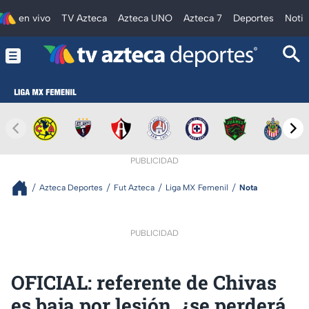
en vivo
TV Azteca
Azteca UNO
Azteca 7
Deportes
Notic
PUBLICIDAD
Azteca Deportes
Fut Azteca
Liga MX Femenil
Nota
PUBLICIDAD
OFICIAL: referente de Chivas
es baja por lesión, ¿se perderá