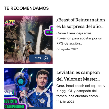
TE RECOMENDAMOS
¿Beast of Reincarnation
es la sorpresa del año? |
AZE Review
Game Freak deja atrás
Pokémon para apostar por un
RPG de acción
completamente diferente.
06 agosto, 2026
¿Beast of Reincarnation
2:53
cumple con las expectativas o
se queda a medio camino? En
nuestro AZE Review te lo
Leviatán es campeón
contamos
del Valorant Master
Londres 2026 |
Onur, head coach del equipo, y
Kingg, IGL y campeón del
Entrevista con Onur y
torneo, nos cuentan cómo
Kingg
vivieron el camino hacia el
14 julio, 2026
título, las claves de la victoria,