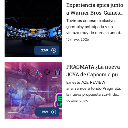
celulares
Experiencia épica junto
a Warner Bros. Games
antes del estreno de
Tuvimos acceso exclusivo,
gameplay anticipado y un
LEGO Batman: El
vistazo muy de cerca a uno de
Legado del Caballero de
los lanzamientos más
15 mayo, 2026
la Noche
esperados para fans de
2:59
Batman y LEGO: LEGO
Batman: El Legado del
Caballero de la Noche
PRAGMATA ¿La nueva
JOYA de Capcom o pura
expectativa? | AZE
En este AZE REVIEW
analizamos a fondo Pragmata,
Review
la nueva propuesta sci-fi de
Capcom que ha generado
29 abril, 2026
hype desde su anuncio
1:59