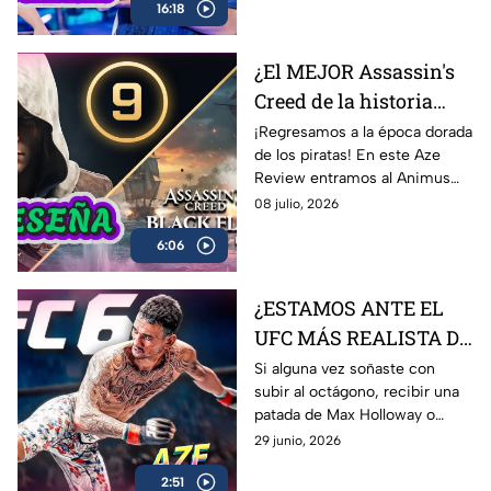
16:18
los momentos más
complicados del campeonato y
lo que significa este logro para
¿El MEJOR Assassin's
Latinoamérica.
Creed de la historia
regresó? 🏴‍☠️ | Reseña
¡Regresamos a la época dorada
de los piratas! En este Aze
Black Flag Resynced |
Review entramos al Animus
AZE Review
para analizar a fondo
08 julio, 2026
Assassin’s Creed Black Flag
6:06
Resynced, el esperado remake
de una de las joyas más
queridas de Ubisoft.
¿ESTAMOS ANTE EL
UFC MÁS REALISTA DE
LA HISTORIA? EA
Si alguna vez soñaste con
subir al octágono, recibir una
Sports UFC 6 | AZE
patada de Max Holloway o
Review
Islam Makhachev y sobrevivir
29 junio, 2026
para contarlo… EA Sports UFC
2:51
6 es lo más cerca que vas a