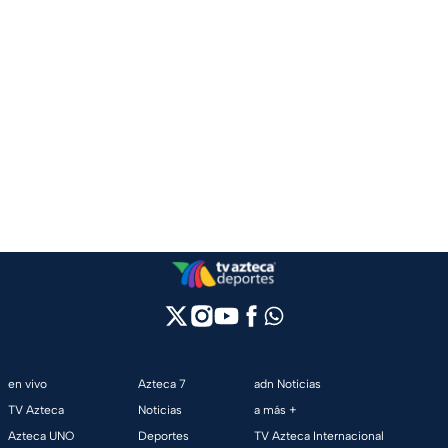
en vivo
Azteca 7
adn Noticias
TV Azteca
Noticias
a más +
Azteca UNO
Deportes
TV Azteca Internacional