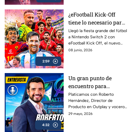
estar
¿eFootball Kick-Off
tiene lo necesario para
marcar el gol de la
Llegó la fiesta grande del fútbol
a Nintendo Switch 2 con
temporada? | AZE
eFootball Kick Off, el nuevo
Review
juego de Konami que busca
08 junio, 2026
reconectar con los fans que
2:59
crecieron jugando PES
Un gran punto de
encuentro para
conectar con más
Platicamos con Roberto
Hernández, Director de
gamers | Entrevista con
Producto en Outplay y vocero
Roberto Hernández
de Alternia, sobre el
29 mayo, 2026
crecimiento del gaming social
4:32
en México y Latinoamérica, el
impacto de plataformas como