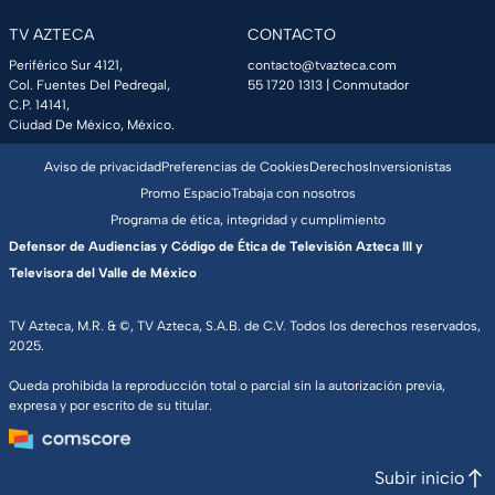
TV AZTECA
CONTACTO
Periférico Sur 4121,
contacto@tvazteca.com
Col. Fuentes Del Pedregal,
55 1720 1313
| Conmutador
C.P. 14141,
Ciudad De México, México.
Aviso de privacidad
Preferencias de Cookies
Derechos
Inversionistas
Promo Espacio
Trabaja con nosotros
Programa de ética, integridad y cumplimiento
Defensor de Audiencias y Código de Ética de Televisión Azteca III y
Televisora del Valle de México
TV Azteca, M.R. & ©, TV Azteca, S.A.B. de C.V. Todos los derechos reservados,
2025.
Queda prohibida la reproducción total o parcial sin la autorización previa,
expresa y por escrito de su titular.
Subir inicio