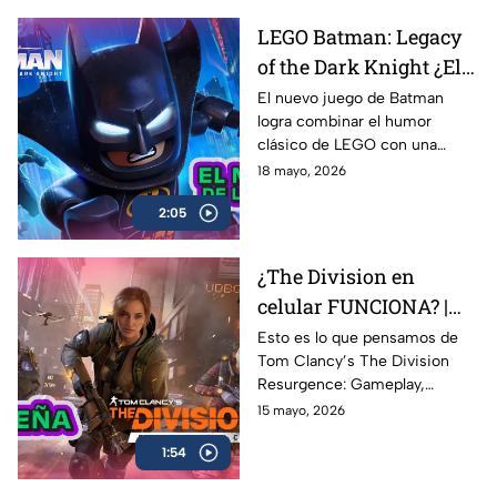
Roblox, Minecraft y Fortnite, y
LEGO Batman: Legacy
cómo Alternia busca redefinir
of the Dark Knight ¿El
el entretenimiento para las
nuevas generaciones
mejor de la franqucia? |
El nuevo juego de Batman
logra combinar el humor
AZE REVIEW
clásico de LEGO con una
aventura llena de acción,
18 mayo, 2026
referencias y nostalgia para los
2:05
fans del Caballero Oscuro.
¿The Division en
celular FUNCIONA? |
Probamos Tom
Esto es lo que pensamos de
Tom Clancy’s The Division
Clancy's The Division
Resurgence: Gameplay,
Resurgence AZE
gráficos, combate, mundo
15 mayo, 2026
Review
abierto y todo lo que necesitas
1:54
saber sobre uno de los
shooters más esperados en