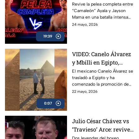
Jayson Mama se
Revive la pelea completa entre
“Camaleón” Ayala y Jayson
dieron con todo
Mama en una batalla intensa
llena de golpes, emoción y
24 mayo, 2026
momentos espectaculares
19:39
arriba del ring.
VIDEO: Canelo Álvarez
y Mbilli en Egipto,
tienen primer cara a
El mexicano Canelo Álvarez se
trasladó a Egipto y ha
cara
comenzado la promoción de
su combate ante el francés
22 mayo, 2026
Christian Mbilli que sucederá
0:07
en el mes de septiembre.
Julio César Chávez vs
‘Travieso’ Arce: revive
la pelea completa en
Dos leyendas del boxeo