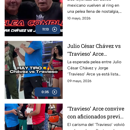
mexicano vuelven al ring en
Box Azteca
una pelea llena de nostalgia,
emoción y grandes momentos
10 mayo, 2026
para los aficionados.
11:13
Julio César Chávez vs
‘Travieso’ Arce
cumplen con la
La esperada pelea entre Julio
César Chávez y Jorge
báscula; habrá pelea en
‘Travieso’ Arce ya está lista
Box Azteca
luego de que ambos superaran
09 mayo, 2026
sin problemas la báscula.
0:35
‘Travieso’ Arce convive
con aficionados previo
a su esperado combate
El carisma del ‘Travieso’ volvió