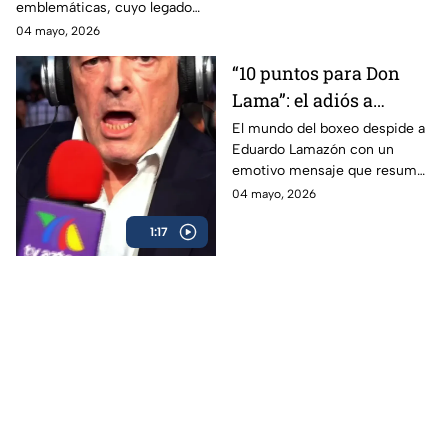
emblemáticas, cuyo legado
marcó a generaciones.
04 mayo, 2026
“10 puntos para Don
Lama”: el adiós a
Eduardo Lamazón
El mundo del boxeo despide a
Eduardo Lamazón con un
emotivo mensaje que resume
su legado imborrable.
04 mayo, 2026
1:17