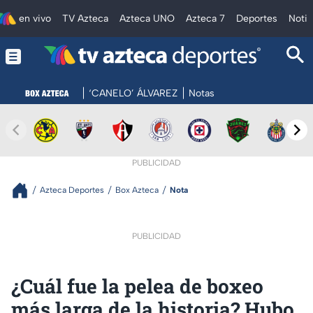
en vivo
TV Azteca
Azteca UNO
Azteca 7
Deportes
Notic
‘CANELO’ ÁLVAREZ
Notas
PUBLICIDAD
Azteca Deportes
Box Azteca
Nota
PUBLICIDAD
¿Cuál fue la pelea de boxeo
más larga de la historia? Hubo