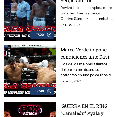
Sergio Chirino
protagonizan una
Revive la pelea completa entre
Jonathan Fierro y Sergio
guerra sobre el ring
Chirino Sánchez, un combate
lleno de intensidad,
27 julio, 2026
intercambio de golpes y
17:20
emociones de principio a fin.
Marco Verde impone
condiciones ante David
Camacho en una
Dos de los mejores talentos
del boxeo mexicano se
intensa batalla de Box
enfrentan en una pelea llena de
Azteca
acción, potencia y grandes
07 junio, 2026
intercambios. Revive el
16:43
combate completo entre
Marco Verde y David Camacho
en una función imperdible de
¡GUERRA EN EL RING!
Box Azteca.
“Camaleón” Ayala y