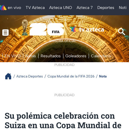
en vivo
TV Azteca
Azteca UNO
Azteca 7
Deportes
Notic
EN VIVO
Notas
Resultados
Goleadores
Calendario
PUBLICIDAD
Azteca Deportes
Copa Mundial de la FIFA 2026
Nota
PUBLICIDAD
Su polémica celebración con
Suiza en una Copa Mundial de