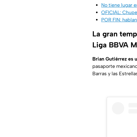
No tiene lugar e
OFICIAL: Chupet
POR FIN: hablan 
La gran tempo
Liga BBVA 
Brian Gutiérrez es 
pasaporte mexicano,
Barras y las Estrell