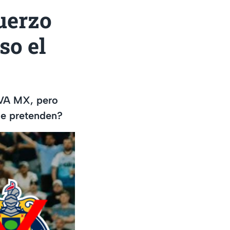
fuerzo
so el
BVA MX, pero
ue pretenden?