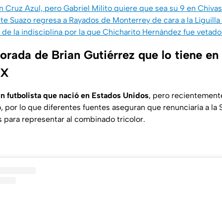
n Cruz Azul, pero Gabriel Milito quiere que sea su 9 en Chiva
e Suazo regresa a Rayados de Monterrey de cara a la Liguill
de la indisciplina por la que Chicharito Hernández fue vetado
rada de Brian Gutiérrez que lo tiene en 
MX
un futbolista que nació en Estados Unidos
, pero recientement
 por lo que diferentes fuentes aseguran que renunciaría a la 
as para representar al combinado tricolor.