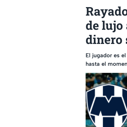
Rayados
de lujo
dinero 
El jugador es e
hasta el moment