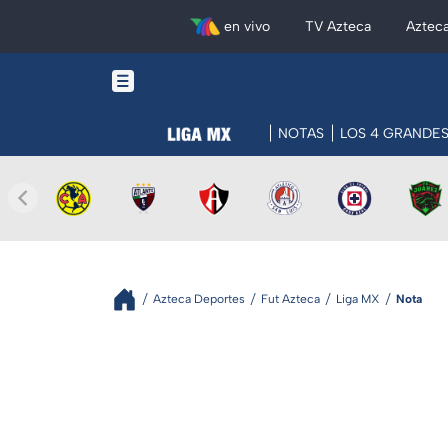
en vivo
TV Azteca
Aztec
NOTAS
LOS 4 GRANDE
Azteca Deportes
Fut Azteca
Liga MX
Nota