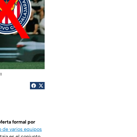
11
oferta formal por
o de varios equipos
ntaja es el conjunto