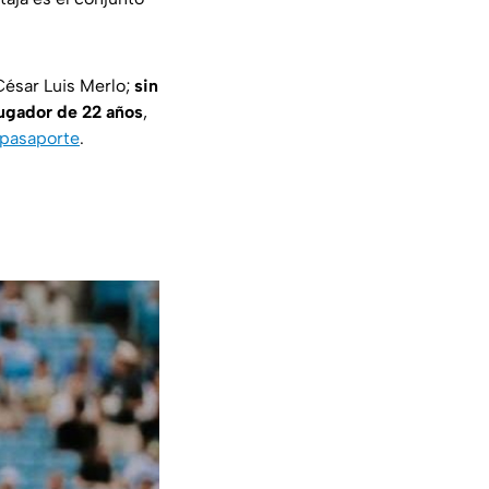
César Luis Merlo;
sin
jugador de 22 años
,
 pasaporte
.