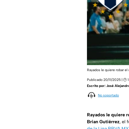
Rayados le quiere robar el 
Publicado 20/11/2025 | 🕑 1
Escrito por:
José Alejandr
No soportado
Rayados le quiere ro
Brian Gutiérrez
, el
de la Liga BBVA MX,