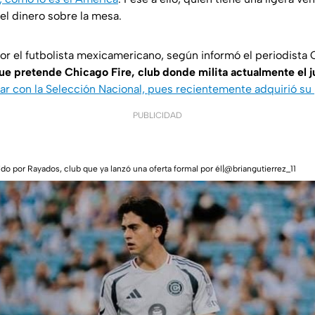
el dinero sobre la mesa.
or el futbolista mexicamericano, según informó el periodista 
ue pretende Chicago Fire, club donde milita actualmente el 
ar con la Selección Nacional, pues recientemente adquirió su
PUBLICIDAD
ido por Rayados, club que ya lanzó una oferta formal por él|@briangutierrez_11