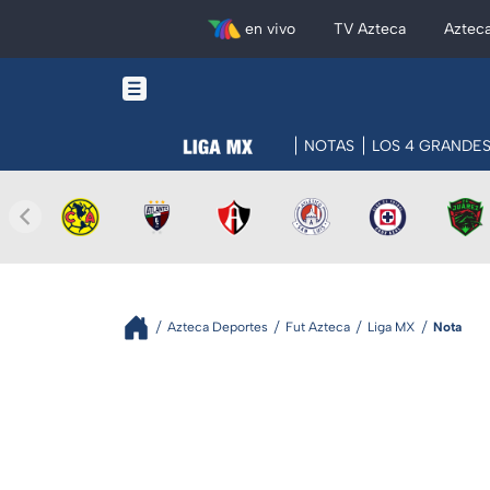
en vivo
TV Azteca
Aztec
NOTAS
LOS 4 GRANDE
Azteca Deportes
Fut Azteca
Liga MX
Nota