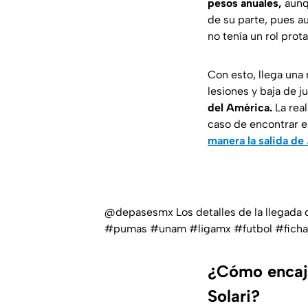
pesos anuales,
aunq
de su parte, pues a
no tenía un rol prot
Con esto, llega una
lesiones y baja de 
del América.
La rea
caso de encontrar e
manera la salida de 
@depasesmx
Los detalles de la llegad
#pumas
#unam
#ligamx
#futbol
#ficha
¿Cómo encaja
Solari?