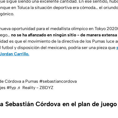
ue sigue siendo una excelente cantidad. En ese sentido, hub
unque en Toluca la situación deportiva era cómoda… el oriund
agónico.
 nueva oportunidad para el medallista olímpico en Tokyo 2020(
juego…
no se ha afianzado en ningún sitio - de manera extensa
lidad es que el movimiento de la directiva de los Pumas luce 
l futbol y disposición del mexicano, podría ser una pieza que
Jordan Carrillo.
a de Córdova a Pumas
#sebastiancordova
jes
#fyp
♬ Reality - ZBDYZ
 Sebastián Córdova en el plan de juego