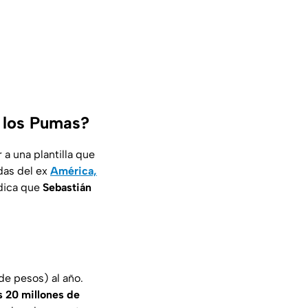
n los Pumas?
a una plantilla que
das del ex
América,
ndica que
Sebastián
de pesos) al año.
s 20 millones de