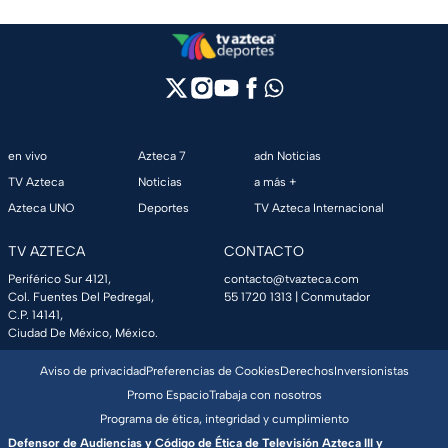
en vivo
Azteca 7
adn Noticias
TV Azteca
Noticias
a más +
Azteca UNO
Deportes
TV Azteca Internacional
TV AZTECA
CONTACTO
Periférico Sur 4121,
contacto@tvazteca.com
Col. Fuentes Del Pedregal,
55 1720 1313
| Conmutador
C.P. 14141,
Ciudad De México, México.
Aviso de privacidad
Preferencias de Cookies
Derechos
Inversionistas
Promo Espacio
Trabaja con nosotros
Programa de ética, integridad y cumplimiento
Defensor de Audiencias y Código de Ética de Televisión Azteca III y