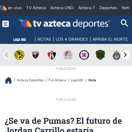
en vivo
TV Azteca
Azteca UNO
Azteca 7
Deportes
Notic
NOTAS
LOS 4 GRANDES
ARRIBA EL NORTE
PUBLICIDAD
Azteca Deportes
Fut Azteca
Liga MX
Nota
PUBLICIDAD
¿Se va de Pumas? El futuro de
Jordan Carrillo estaría