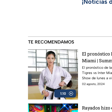
¡Noticias 
TE RECOMENDAMOS
El pronóstico 
Miami | Sum
El pronóstico de la 
Tigres vs Inter Mi
Show de lunes a vi
TODAS las redes s
02 agosto, 2024
1:10
Rayados hizo e