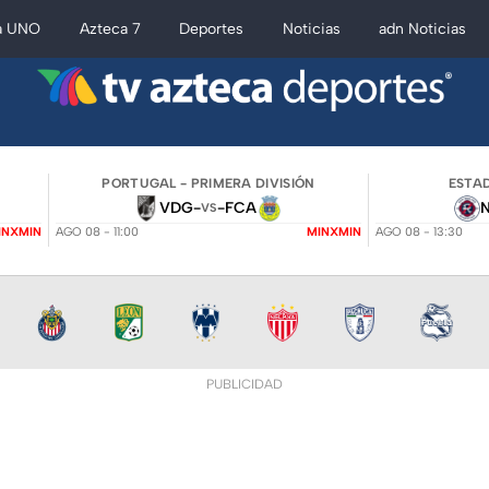
a UNO
Azteca 7
Deportes
Noticias
adn Noticias
PORTUGAL - PRIMERA DIVISIÓN
ESTAD
VDG
-
-
FCA
VS
INXMIN
AGO 08 - 11:00
MINXMIN
AGO 08 - 13:30
PUBLICIDAD