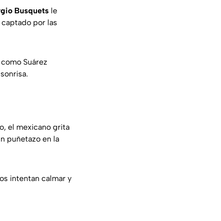
rgio Busquets
le
 captado por las
ia como Suárez
sonrisa.
lo, el mexicano grita
un puñetazo en la
os intentan calmar y