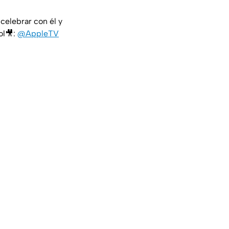
celebrar con él y
ol🎥:
@AppleTV