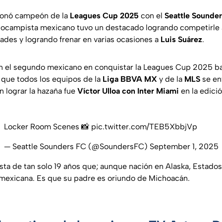
onó campeón de la
Leagues Cup 2025
con el
Seattle Sounde
diocampista mexicano tuvo un destacado logrando competirle
tades y logrando frenar en varias ocasiones a
Luis Suárez
.
en el segundo mexicano en conquistar la Leagues Cup 2025 baj
n que todos los equipos de la
Liga BBVA MX
y de la
MLS
se en
n lograr la hazaña fue
Víctor Ulloa con Inter Miami
en la edici
Locker Room Scenes 📸
pic.twitter.com/TEB5XbbjVp
— Seattle Sounders FC (@SoundersFC)
September 1, 2025
ista de tan solo 19 años que; aunque nación en Alaska, Estado
mexicana. Es que su padre es oriundo de Michoacán.