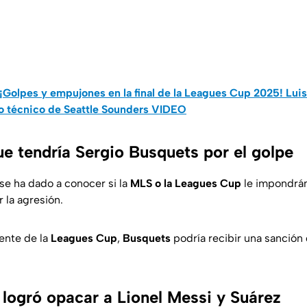
¡Golpes y empujones en la final de la Leagues Cup 2025! Luis
o técnico de Seattle Sounders VIDEO
ue tendría Sergio Busquets por el golpe
se ha dado a conocer si la
MLS o la Leagues Cup
le impondrán
 la agresión.
ente de la
Leagues Cup
,
Busquets
podría recibir una sanción 
logró opacar a Lionel Messi y Suárez