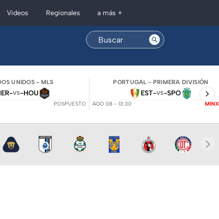
Regionales
Videos
a más +
OS UNIDOS - MLS
PORTUGAL - PRIMERA DIVISIÓN
NER
-
-
HOU
EST
-
-
SPO
VS
VS
POSPUESTO
AGO 08 - 13:30
MINX