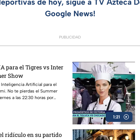
deportivas de hoy, sigue a TV Azteca 
Google News!
PUBLICIDAD
IA para el Tigres vs Inter
mer Show
Inteligencia Artificial para el
ami. No te pierdas el Summer
ernes a las 22:30 horas por
ociales de Azteca Deportes
1:21
l ridículo en su partido