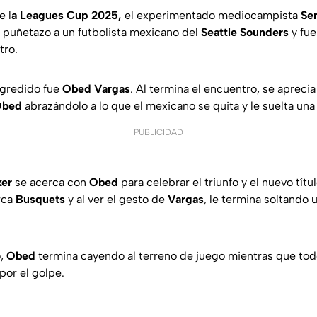
e l
a Leagues Cup 2025,
el experimentado mediocampista
Se
 puñetazo a un futbolista mexicano del
Seattle Sounders
y fue
tro.
agredido fue
Obed Vargas
. Al termina el encuentro, se aprec
Obed
abrazándolo a lo que el mexicano se quita y le suelta una 
PUBLICIDAD
ker
se acerca con
Obed
para celebrar el triunfo y el nuevo títu
rca
Busquets
y al ver el gesto de
Vargas
, le termina soltando 
o,
Obed
termina cayendo al terreno de juego mientras que tod
por el golpe.