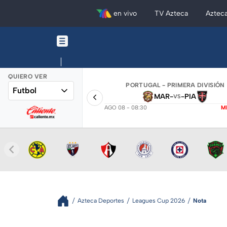
en vivo
TV Azteca
Aztec
QUIERO VER
PORTUGAL - PRIMERA DIVISIÓN
Futbol
MAR
-
-
PIA
VS
AGO 08 - 08:30
M
Azteca Deportes
Leagues Cup 2026
Nota