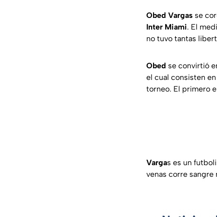
Obed Vargas
se cor
Inter Miami
. El me
no tuvo tantas liber
Obed
se convirtió 
el cual consisten e
torneo. El primero e
Varga
s es un futbol
venas corre sangre 