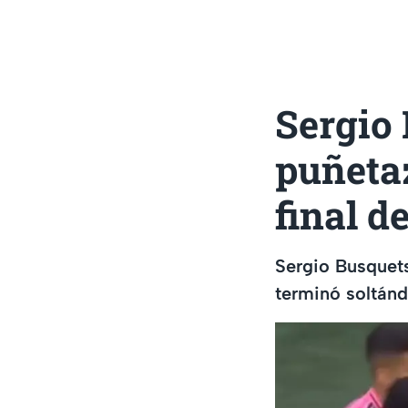
Sergio
puñetaz
final d
Sergio Busquets
terminó soltánd