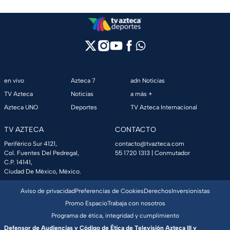
en vivo
Azteca 7
adn Noticias
TV Azteca
Noticias
a más +
Azteca UNO
Deportes
TV Azteca Internacional
TV AZTECA
CONTACTO
Periférico Sur 4121,
contacto@tvazteca.com
Col. Fuentes Del Pedregal,
55 1720 1313
| Conmutador
C.P. 14141,
Ciudad De México, México.
Aviso de privacidad
Preferencias de Cookies
Derechos
Inversionistas
Promo Espacio
Trabaja con nosotros
Programa de ética, integridad y cumplimiento
Defensor de Audiencias y Código de Ética de Televisión Azteca III y