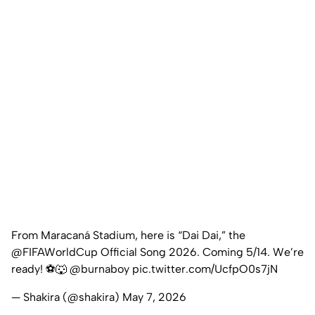
From Maracaná Stadium, here is “Dai Dai,” the
@FIFAWorldCup
Official Song 2026. Coming 5/14. We’re
ready! ⚽️🐺
@burnaboy
pic.twitter.com/UcfpO0s7jN
— Shakira (@shakira)
May 7, 2026