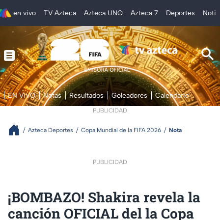
en vivo
TV Azteca
Azteca UNO
Azteca 7
Deportes
Notic
EN VIVO
Notas
Resultados
Goleadores
Calendario
PUBLICIDAD
Azteca Deportes
Copa Mundial de la FIFA 2026
Nota
PUBLICIDAD
¡BOMBAZO! Shakira revela la
canción OFICIAL del la Copa