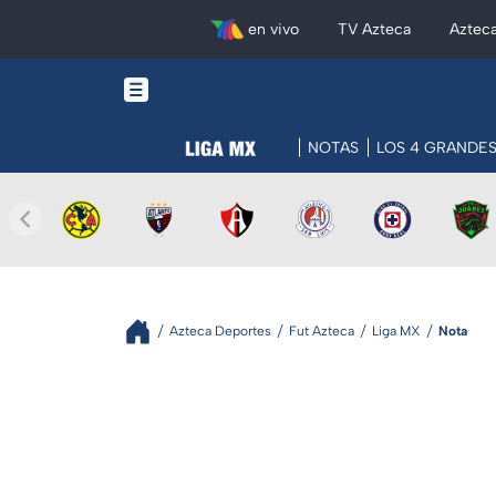
en vivo
TV Azteca
Aztec
NOTAS
LOS 4 GRANDE
Azteca Deportes
Fut Azteca
Liga MX
Nota