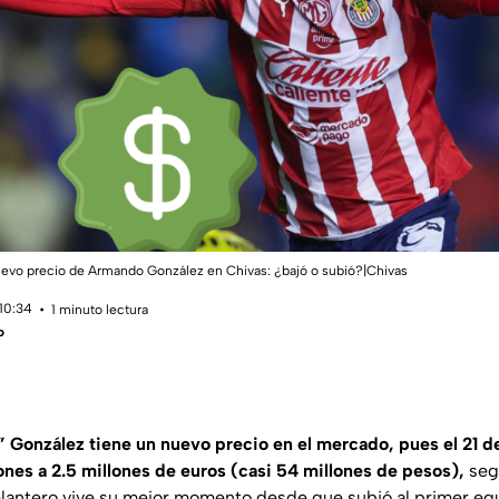
uevo precio de Armando González en Chivas: ¿bajó o subió?|Chivas
 10:34
1 minuto lectura
o
González tiene un nuevo precio en el mercado, pues el 21 d
ones a 2.5 millones de euros (casi 54 millones de pesos),
segú
delantero vive su mejor momento desde que subió al primer eq