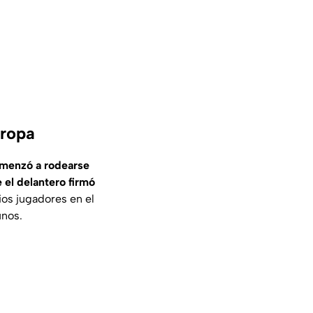
uropa
omenzó a rodearse
 el delantero firmó
ios jugadores en el
unos.