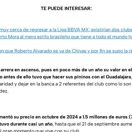
TE PUEDE INTERESAR:
muy cerca de regresar a la Liga BBVA MX; existirían dos club
erto Mora al mero estilo brasileño que tiene a todo el mundo 
n que Roberto Alvarado se va de Chivas y por fin se supo la r
carrera en ascenso, pues en poco más de un año su valor en e
o antes de ello tuvo que hacer sus pininos con el Guadalajara
laridad y dejar en la banca a 2 referentes del club como lo son
dez.
entó su precio en octubre de 2024 a 1.5 millones de euros (
tuvo durante casi un año
, hasta que el 21 de septiembre aume
l gran momento que vive con su club.