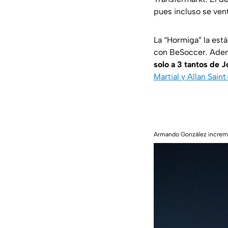
pues incluso se ven
La “Hormiga” la est
con
BeSoccer
. Ade
solo a 3 tantos de 
Martial y Allan Sain
Armando González incremen