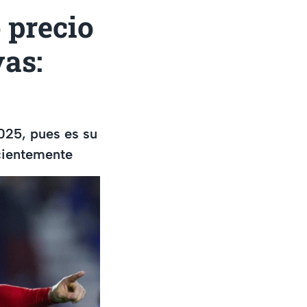
 precio
as:
025, pues es su
cientemente