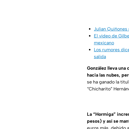
Julian Quiñones 
El video de Gilb
mexicano
Los rumores dice
salida
González lleva una 
hacia las nubes, per
se ha ganado la titu
“Chicharito” Hernán
La “Hormiga” increm
pesos) y así se man
euros más, debido a