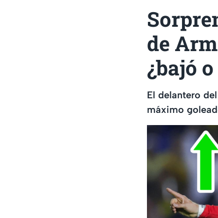
Sorpren
de Arm
¿bajó o
El delantero de
máximo goleador