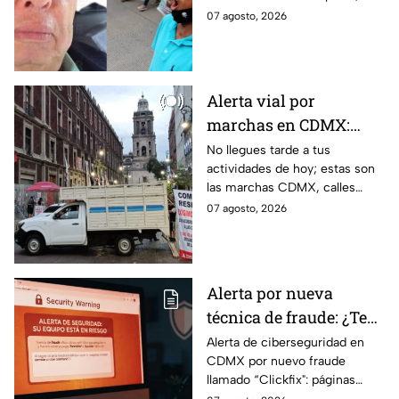
Ayotzinapa
luego de que fue detenido ayer
07 agosto, 2026
en el Estado de México por el
caso Ayotzinapa.
Alerta vial por
marchas en CDMX:
Manifestantes retiran
No llegues tarde a tus
actividades de hoy; estas son
bloqueo en Canela y Eje
las marchas CDMX, calles
3 Sur, colonia Granjas
cerradas y bloqueos que
07 agosto, 2026
México
tomarán las principales
vialidades de la capital.
Alerta por nueva
técnica de fraude: ¿Te
piden copiar códigos
Alerta de ciberseguridad en
CDMX por nuevo fraude
extraños en la PC?
llamado “Clickfix": páginas
Cuidado, podrías ser
falsas que engañan para