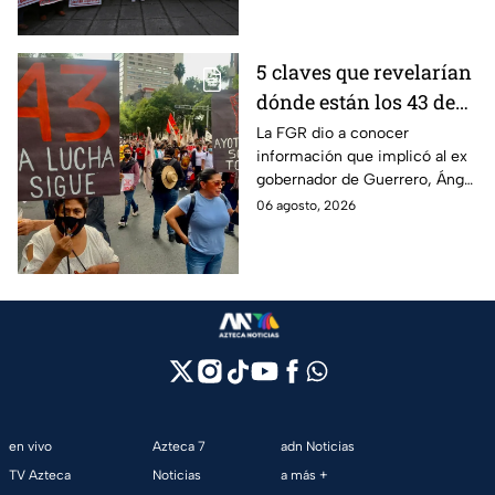
detenciones por el caso.
5 claves que revelarían
dónde están los 43 de
Ayotzinapa tras
La FGR dio a conocer
información que implicó al ex
captura de Ángel
gobernador de Guerrero, Ángel
Aguirre, ex gobernador
Aguirre, quien fue detenido
06 agosto, 2026
de Guerrero
por su presunta relación con el
caso Ayotzinapa.
en vivo
Azteca 7
adn Noticias
TV Azteca
Noticias
a más +