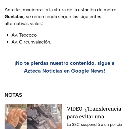
Ante las maniobras a la altura de la estación de metro
Guelatao,
se recomienda seguir las siguientes
alternativas viales:
Av. Texcoco
Av. Circunvalación.
¡No te pierdas nuestro contenido, sigue a
Azteca Noticias en Google News!
NOTAS
VIDEO: ¿Transferencia
para evitar una
sanción? SSC suspende
La SSC suspendió a un policía