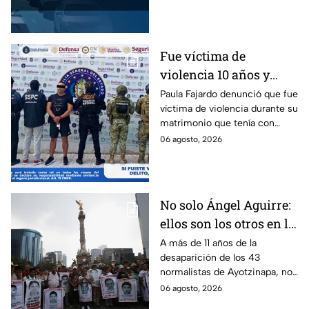
Estado de México.
Fue víctima de
violencia 10 años y
hasta ahora detienen al
Paula Fajardo denunció que fue
víctima de violencia durante su
presunto agresor: el
matrimonio que tenía con
caso de Paula Fajardo
Jorge Francisco “N”, quien fue
06 agosto, 2026
detenido por intento de
feminicidio.
No solo Ángel Aguirre:
ellos son los otros en la
lupa por el caso
A más de 11 años de la
desaparición de los 43
Ayotzinapa
normalistas de Ayotzinapa, no
se ha conocido el paradero de
06 agosto, 2026
los estudiantes a pesar de las