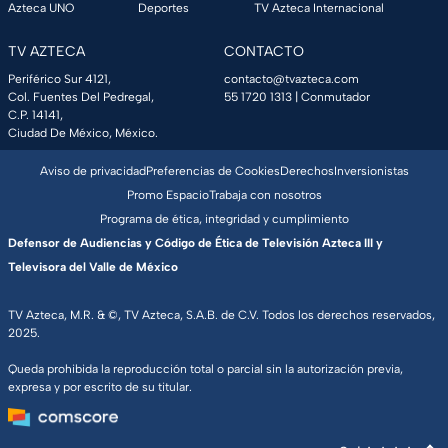
Azteca UNO
Deportes
TV Azteca Internacional
TV AZTECA
CONTACTO
Periférico Sur 4121,
contacto@tvazteca.com
Col. Fuentes Del Pedregal,
55 1720 1313
| Conmutador
C.P. 14141,
Ciudad De México, México.
Aviso de privacidad
Preferencias de Cookies
Derechos
Inversionistas
Promo Espacio
Trabaja con nosotros
Programa de ética, integridad y cumplimiento
Defensor de Audiencias y Código de Ética de Televisión Azteca III y
Televisora del Valle de México
TV Azteca, M.R. & ©, TV Azteca, S.A.B. de C.V. Todos los derechos reservados,
2025.
Queda prohibida la reproducción total o parcial sin la autorización previa,
expresa y por escrito de su titular.