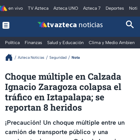
en vivo
TV Azteca
Azteca UNO
Azteca 7
Deportes
Notic
tv azteca
noticias
Política
Finanzas
Salud y Educación
Clima y Medio Ambiente
Azteca Noticias
Seguridad
Nota
Choque múltiple en Calzada
Ignacio Zaragoza colapsa el
tráfico en Iztapalapa; se
reportan 8 heridos
¡Precaución! Un choque múltiple entre un
camión de transporte público y una