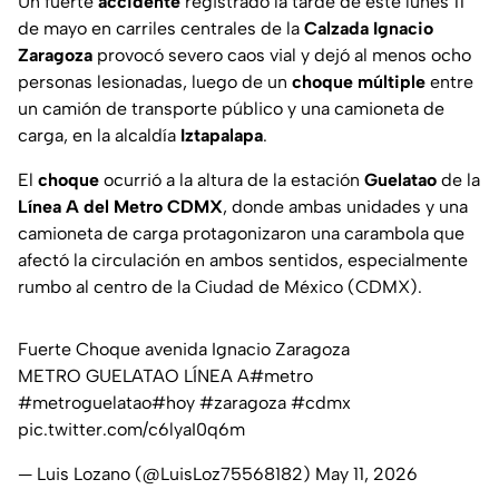
Un fuerte
accidente
registrado la tarde de este lunes 11
de mayo en carriles centrales de la
Calzada Ignacio
Zaragoza
provocó severo caos vial y dejó al menos ocho
personas lesionadas, luego de un
choque múltiple
entre
un camión de transporte público y una camioneta de
carga, en la alcaldía
Iztapalapa
.
El
choque
ocurrió a la altura de la estación
Guelatao
de la
Línea A del Metro CDMX
, donde ambas unidades y una
camioneta de carga protagonizaron una carambola que
afectó la circulación en ambos sentidos, especialmente
rumbo al centro de la Ciudad de México (CDMX).
Fuerte Choque avenida Ignacio Zaragoza
METRO GUELATAO LÍNEA A
#metro
#metroguelatao
#hoy
#zaragoza
#cdmx
pic.twitter.com/c6lyaI0q6m
— Luis Lozano (@LuisLoz75568182)
May 11, 2026