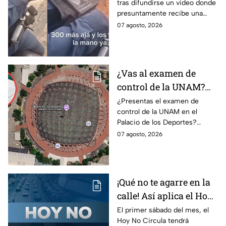
tras difundirse un video donde
a policía y abre
presuntamente recibe una
investigación
transferencia para evitar una
07 agosto, 2026
sanción; Asuntos Internos ya
investiga.
¿Vas al examen de
control de la UNAM?
Así puedes llegar al
¿Presentas el examen de
control de la UNAM en el
Palacio de los Deportes
Palacio de los Deportes?
en Metro, camión y
Consulta cómo llegar en
07 agosto, 2026
Metrobús
Metro, camión y Metrobús y
planea tu traslado con
anticipación.
¡Qué no te agarre en la
calle! Así aplica el Hoy
No Circula el primer
El primer sábado del mes, el
Hoy No Circula tendrá
sábado del mes