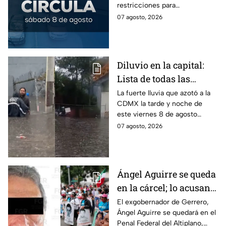
restricciones para
determinados vehículos en la
07 agosto, 2026
CDMX y en el Edomex. Revisa
si puedes tomar las llaves y
arrancar.
Diluvio en la capital:
Lista de todas las
inundaciones en CDMX
La fuerte lluvia que azotó a la
CDMX la tarde y noche de
HOY viernes 7 de
este viernes 8 de agosto
agosto
provocó inundaciones y otras
07 agosto, 2026
afectaciones.
Ángel Aguirre se queda
en la cárcel; lo acusan
de destruir
El exgobernador de Gerrero,
Ángel Aguirre se quedará en el
información del caso
Penal Federal del Altiplano,