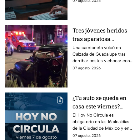
07 agosto, 2026
víctima del peligroso
ejecutar comandos y robar
"Clickfix"
información de tu equipo.
Tres jóvenes heridos
tras aparatosa
volcadura en Tepeyac
Una camioneta volcó en
Calzada de Guadalupe tras
Insurgentes y operativo
derribar postes y chocar con
en la Juárez, mientras
un árbol, dejando a tres
07 agosto, 2026
dormía
jóvenes lesionados.
¿Tu auto se queda en
casa este viernes?
Revisa el Hoy No
El Hoy No Circula es
obligatorio en las 16 alcaldías
Circula de este 7 de
de la Ciudad de México y en
agosto
los municipios conurbados del
07 agosto, 2026