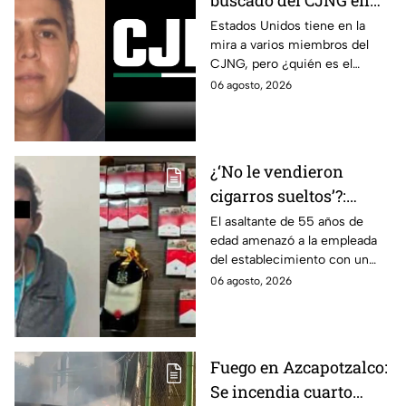
buscado del CJNG en
Estados Unidos?
Estados Unidos tiene en la
mira a varios miembros del
CJNG, pero ¿quién es el
miembro más buscado por el
06 agosto, 2026
que ofrecen 25 millones de
dólares?
¿‘No le vendieron
cigarros sueltos’?:
Detienen a hombre tras
El asaltante de 55 años de
edad amenazó a la empleada
asaltar una tienda y
del establecimiento con un
llevarse más de 30
arma de fuego, llevándose
06 agosto, 2026
cajetillas en Iztapalapa
cigarros y botellas de alcohol.
Fuego en Azcapotzalco:
Se incendia cuarto