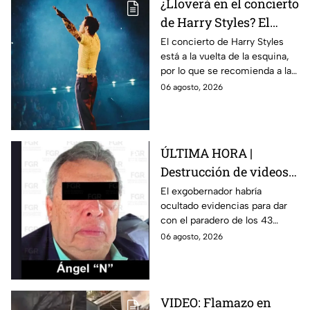
¿Lloverá en el concierto
de Harry Styles? El
pronóstico del clima
El concierto de Harry Styles
está a la vuelta de la esquina,
para este viernes en
por lo que se recomienda a las
CDMX
y los fanáticos revisar el clima
06 agosto, 2026
en CDMX antes de salir de
casa.
ÚLTIMA HORA |
Destrucción de videos
clave y amenazas a
El exgobernador habría
ocultado evidencias para dar
testigos por parte de
con el paradero de los 43
exgobernador Ángel
estudiantes desaparecidos de
06 agosto, 2026
Aguirre: FGR
Ayotzinapa.
VIDEO: Flamazo en