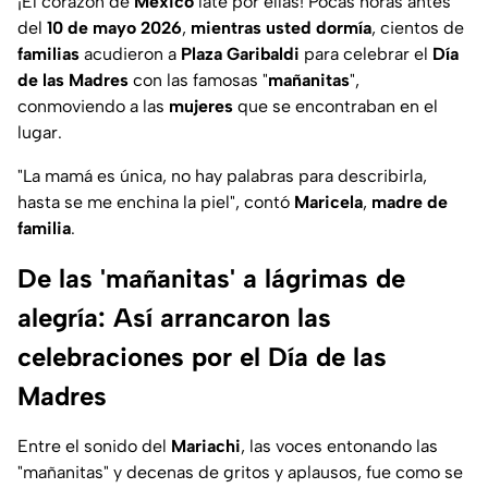
¡El corazón de
México
late por ellas! Pocas horas antes
del
10 de mayo 2026
,
mientras usted dormía
, cientos de
familias
acudieron a
Plaza Garibaldi
para celebrar el
Día
de las Madres
con las famosas "
mañanitas
",
conmoviendo a las
mujeres
que se encontraban en el
lugar.
"
La mamá es única, no hay palabras para describirla,
hasta se me enchina la piel
", contó
Maricela
,
madre de
familia
.
De las 'mañanitas' a lágrimas de
alegría: Así arrancaron las
celebraciones por el Día de las
Madres
Entre el sonido del
Mariachi
, las voces entonando las
"mañanitas" y decenas de gritos y aplausos, fue como se