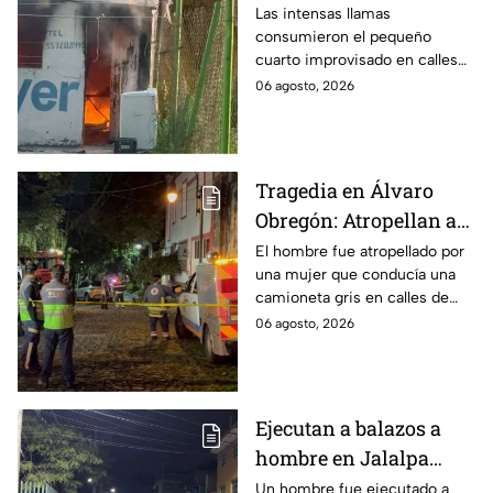
improvisado en la
Las intensas llamas
consumieron el pequeño
Industrial Vallejo;
cuarto improvisado en calles
rompen cadenas para
de Azcapotzalco; bomberos
06 agosto, 2026
combatir las llamas
tuvieron que romper cadenas
para controlar el incendio.
Tragedia en Álvaro
Obregón: Atropellan a
hombre en situación de
El hombre fue atropellado por
una mujer que conducía una
calle y queda prensado
camioneta gris en calles de
en San Ángel, CDMX
San Ángel; la responsable ya
06 agosto, 2026
fue detenida y llevada al
Ministerio Público.
Ejecutan a balazos a
hombre en Jalalpa
Tepito; hay un
Un hombre fue ejecutado a