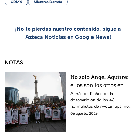
CDMX
Mientras Dormía
¡No te pierdas nuestro contenido, sigue a
Azteca Noticias en Google News!
NOTAS
No solo Ángel Aguirre:
ellos son los otros en la
lupa por el caso
A más de 11 años de la
desaparición de los 43
Ayotzinapa
normalistas de Ayotzinapa, no
se ha conocido el paradero de
06 agosto, 2026
los estudiantes a pesar de las
detenciones por el caso.