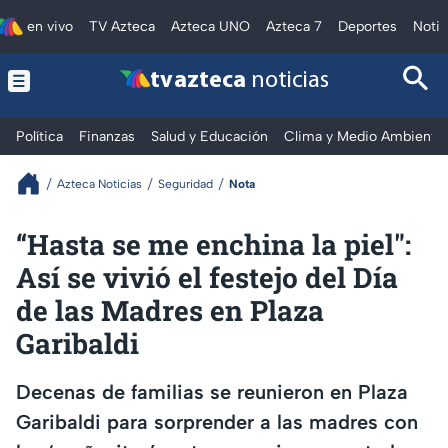
en vivo
TV Azteca
Azteca UNO
Azteca 7
Deportes
Notic
tv azteca
noticias
Política
Finanzas
Salud y Educación
Clima y Medio Ambiente
Azteca Noticias
Seguridad
Nota
“Hasta se me enchina la piel":
Así se vivió el festejo del Día
de las Madres en Plaza
Garibaldi
Decenas de familias se reunieron en Plaza
Garibaldi para sorprender a las madres con