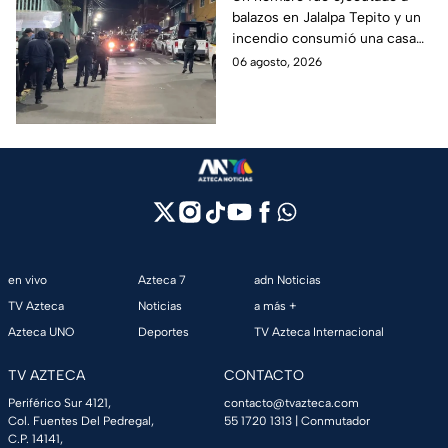
balazos en Jalalpa Tepito y un
detenido, mientras
incendio consumió una casa
dormía
improvisada en pleno Centro
06 agosto, 2026
Histórico.
en vivo
Azteca 7
adn Noticias
TV Azteca
Noticias
a más +
Azteca UNO
Deportes
TV Azteca Internacional
TV AZTECA
CONTACTO
Periférico Sur 4121,
contacto@tvazteca.com
Col. Fuentes Del Pedregal,
55 1720 1313
| Conmutador
C.P. 14141,