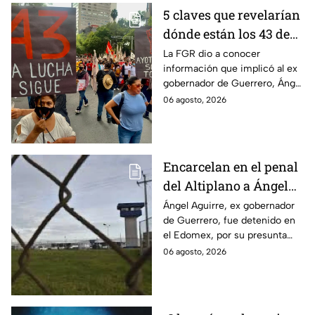
5 claves que revelarían
dónde están los 43 de
Ayotzinapa tras
La FGR dio a conocer
información que implicó al ex
captura de Ángel
gobernador de Guerrero, Ángel
Aguirre, ex gobernador
Aguirre, quien fue detenido
06 agosto, 2026
de Guerrero
por su presunta relación con el
caso Ayotzinapa.
Encarcelan en el penal
del Altiplano a Ángel
Aguirre, ex gobernador
Ángel Aguirre, ex gobernador
de Guerrero, fue detenido en
de Guerrero por caso
el Edomex, por su presunta
Ayotzinapa
participación en la
06 agosto, 2026
desaparición de los 43
normalistas de Ayotzinapa.