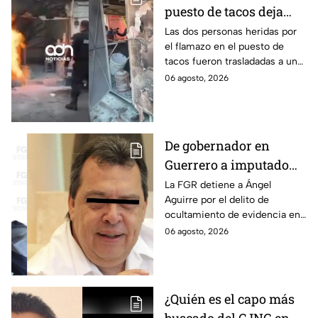
puesto de tacos deja
dos heridos en CDMX
Las dos personas heridas por
el flamazo en el puesto de
tacos fueron trasladadas a un
hospital para recibir atención
06 agosto, 2026
especializada; su vida no corre
peligro.
De gobernador en
Guerrero a imputado
por la "Verdad
La FGR detiene a Ángel
Aguirre por el delito de
Histórica"; Así fue como
ocultamiento de evidencia en
Ángel Aguirre obstruyó
el caso Ayotzinapa. Esta es la
06 agosto, 2026
la justicia en caso
línea del tiempo del caso que
Ayotzinapa
ocurrió bajo su gestión en el
estado.
¿Quién es el capo más