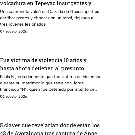
volcadura en Tepeyac Insurgentes y
operativo en la Juárez, mientras
Una camioneta volcó en Calzada de Guadalupe tras
derribar postes y chocar con un árbol, dejando a
dormía
tres jóvenes lesionados.
07 agosto, 2026
Fue víctima de violencia 10 años y
hasta ahora detienen al presunto
agresor: el caso de Paula Fajardo
Paula Fajardo denunció que fue víctima de violencia
durante su matrimonio que tenía con Jorge
Francisco “N”, quien fue detenido por intento de
feminicidio.
06 agosto, 2026
5 claves que revelarían dónde están los
43 de Ayotzinapa tras captura de Ángel