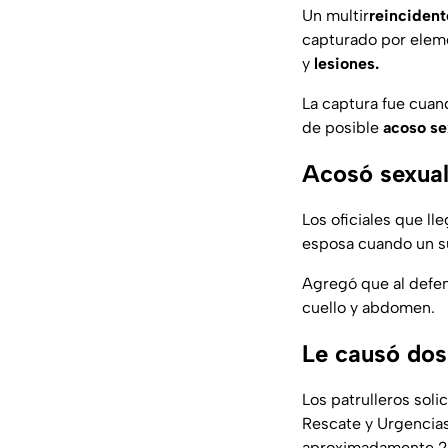
Un multir
reincident
capturado por elem
y
lesiones.
La captura fue cua
de posible
acoso se
Acosó sexual
Los oficiales que l
esposa cuando un su
Agregó que al defen
cuello y abdomen.
Le causó dos 
Los patrulleros sol
Rescate y Urgencia
aproximadamente 20