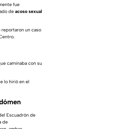
amente fue
sado de
acoso sexual
 reportaron un caso
 Centro.
 que caminaba con su
 lo hirió en el
abdómen
 del Escuadrón de
a de
men, ambas