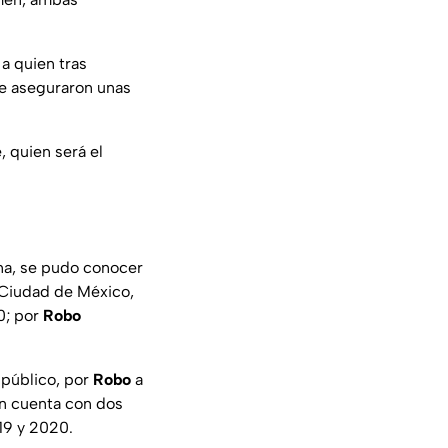
a quien tras
 le aseguraron unas
, quien será el
ana, se pudo conocer
a Ciudad de México,
0; por
Robo
 público, por
Robo
a
én cuenta con dos
19 y 2020.