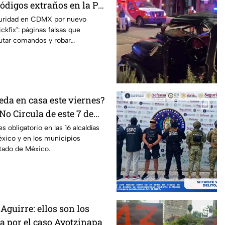
ódigos extraños en la PC?
as ser víctima del
guridad en CDMX por nuevo
ckfix": páginas falsas que
ckfix"
utar comandos y robar
equipo.
eda en casa este viernes?
No Circula de este 7 de
s obligatorio en las 16 alcaldías
xico y en los municipios
tado de México.
Aguirre: ellos son los
pa por el caso Ayotzinapa