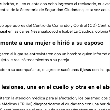
e
ladrón, quien cuenta con ocho ingresos al reclusorio, nuev
entos de la Secretaría de Seguridad Ciudadana, esta vez acu
ndo operadores del Centro de Comando y Control (C2) Centro
xual
en las calles Nezahualcóyotl e Isabel La Católica, colonia
mente a una mujer e hirió a su esposo
legaron al lugar se entrevistaron con un hombre quien informó
jeto le realizó tocamientos a su pareja.
der a su acompañante, el agresor sacó unas
tijeras
con las que
lesiones, una en el cuello y otra en el 
icitaron la atención médica para al afectado y los paramédicos
s Médicas (ERUM) diagnosticaron al ciudadano con una herid
 centímetros en el cuello y de ocho centímetros en el abdo