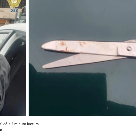
19:58
1 minuto lectura
o