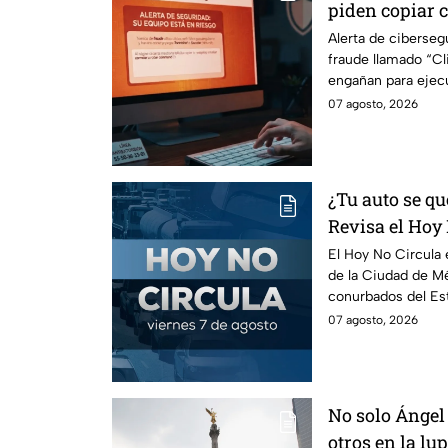
piden copiar c
Cuidado, podrí
Alerta de ciberse
fraude llamado “Cli
peligroso "Cli
engañan para ejec
información de tu 
07 agosto, 2026
¿Tu auto se qu
Revisa el Hoy 
agosto
El Hoy No Circula e
de la Ciudad de Mé
conurbados del Es
07 agosto, 2026
No solo Ángel 
otros en la lu