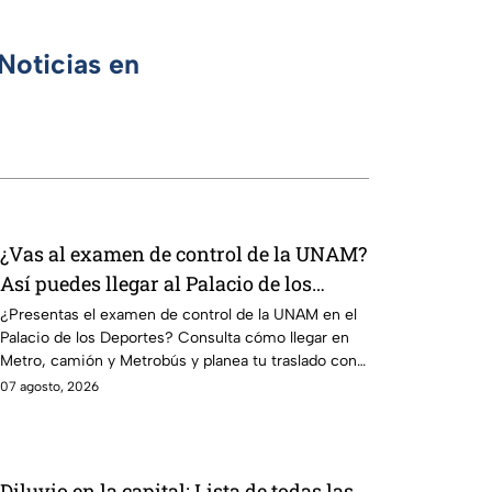
Noticias en
¿Vas al examen de control de la UNAM?
Así puedes llegar al Palacio de los
Deportes en Metro, camión y Metrobús
¿Presentas el examen de control de la UNAM en el
Palacio de los Deportes? Consulta cómo llegar en
Metro, camión y Metrobús y planea tu traslado con
anticipación.
07 agosto, 2026
Diluvio en la capital: Lista de todas las