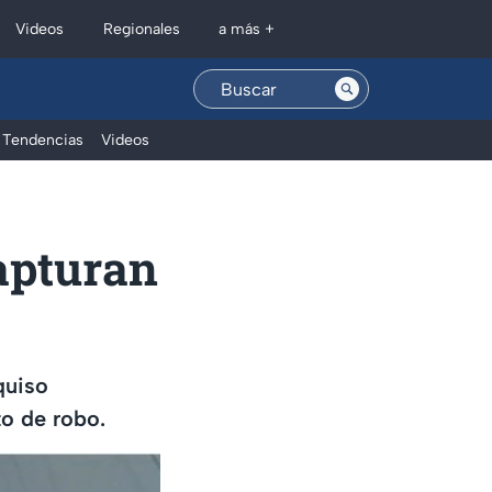
Regionales
Videos
a más +
Tendencias
Videos
capturan
quiso
to de robo.