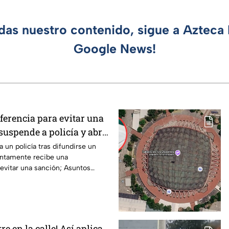
rdas nuestro contenido, sigue a Azteca 
Google News!
ferencia para evitar una
suspende a policía y abre
 un policía tras difundirse un
ntamente recibe una
 evitar una sanción; Asuntos
ga.
re en la calle! Así aplica