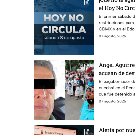
el Hoy No Circ
mes
El primer sábado d
restricciones para
CDMX y en el Edom
llaves y arrancar.
07 agosto, 2026
Ángel Aguirre 
acusan de des
caso Ayotzina
El exgobernador de
quedará en el Penal
que fue detenido a
caso Ayotzinapa.
07 agosto, 2026
Alerta por nue