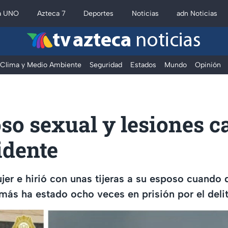
a UNO
Azteca 7
Deportes
Noticias
adn Noticias
tv azteca
noticias
Clima y Medio Ambiente
Seguridad
Estados
Mundo
Opinión
so sexual y lesiones 
idente
er e hirió con unas tijeras a su esposo cuando 
más ha estado ocho veces en prisión por el deli