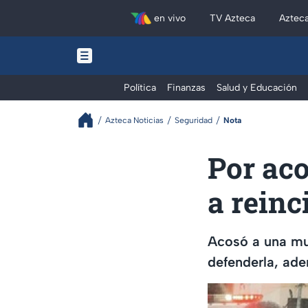
en vivo
TV Azteca
Aztec
Política
Finanzas
Salud y Educación
Azteca Noticias
Seguridad
Nota
Por aco
a reinc
Acosó a una muj
defenderla, ade