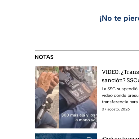
¡No te pie
NOTAS
VIDEO: ¿Trans
sanción? SSC 
investigación
La SSC suspendió a
video donde presu
transferencia para
Internos ya investi
07 agosto, 2026
¡Qué no te agar