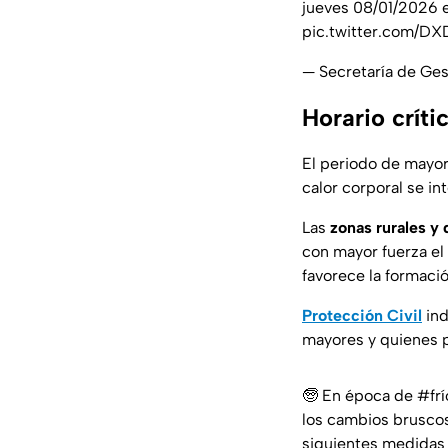
jueves 08/01/2026 
pic.twitter.com/D
— Secretaría de Ge
Horario crít
El periodo de mayor
calor corporal se in
Las
zonas rurales y
con mayor fuerza el 
favorece la formaci
Protección Civil
ind
mayores y quienes 
🧓 En época de
#frí
los cambios bruscos 
siguientes medidas