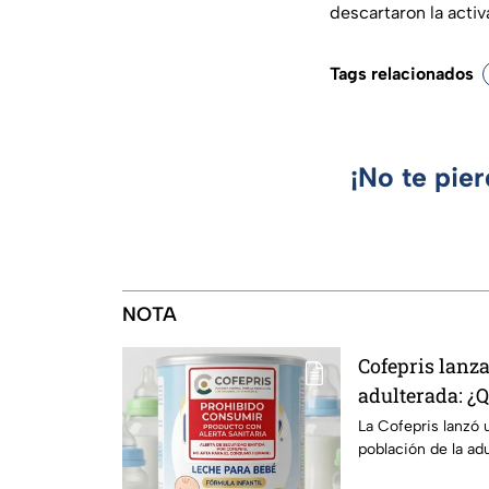
descartaron la activa
Tags relacionados
¡No te pie
NOTA
Cofepris lanza
adulterada: ¿
identificarla?
La Cofepris lanzó 
población de la ad