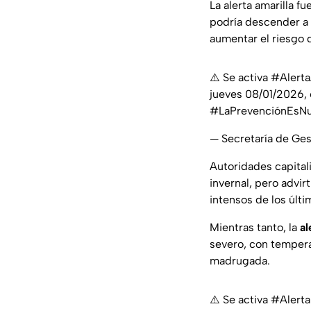
La alerta amarilla fu
podría descender a 
aumentar el riesgo 
⚠️ Se activa
#Alerta
jueves 08/01/2026,
#LaPrevenciónEsNu
— Secretaría de Ge
Autoridades capital
invernal, pero advir
intensos de los últi
Mientras tanto, la
al
severo, con tempera
madrugada.
⚠️ Se activa
#Alerta