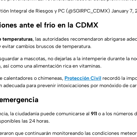
stión Integral de Riesgos y PC (@SGIRPC_CDMX)
January 7,
nes ante el frío en la CDMX
e temperaturas
, las autoridades recomendaron abrigarse ade
r y evitar cambios bruscos de temperatura.
sguardar a mascotas, no dejarlas a la intemperie durante la n
, así como una alimentación rica en vitaminas.
de calentadores o chimeneas,
Protección Civil
recordó la impo
n adecuada para prevenir intoxicaciones por monóxido de ca
 emergencia
cia, la ciudadanía puede comunicarse al
911
o a los números d
isponibles las 24 horas.
teraron que continuarán monitoreando las condiciones meteor