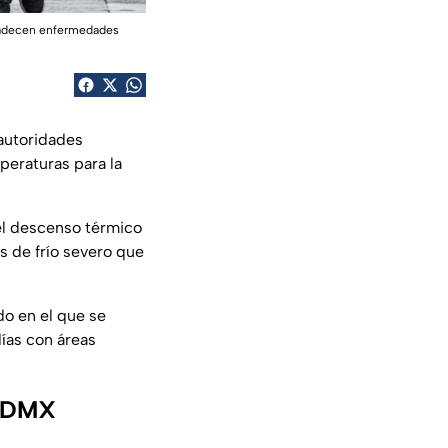
 padecen enfermedades
 autoridades
mperaturas para la
el descenso térmico
s de frío severo que
do en el que se
ías con áreas
a CDMX