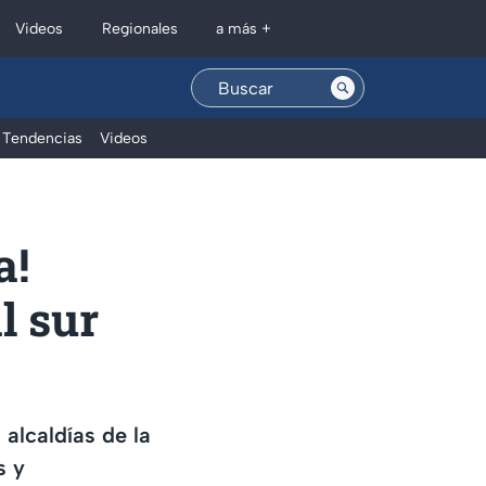
Regionales
Videos
a más +
Tendencias
Videos
a!
l sur
alcaldías de la
s y