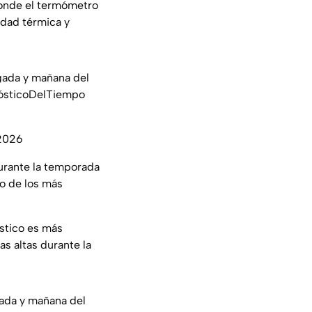
donde el termómetro
idad térmica y
gada y mañana del
ósticoDelTiempo
 2026
durante la temporada
no de los más
stico es más
s altas durante la
ada y mañana del