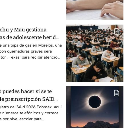
chu y Mau gestiona
xas de adolescente herida
de una pipa de gas en
de una pipa de gas en Morelos, una
con quemaduras graves será
ston, Texas, para recibir atención
o puedes hacer si se te
 de preinscripción SAID
egistro del SAId 2026 Edomex, aquí
de números telefónicos y correos
 por nivel escolar para