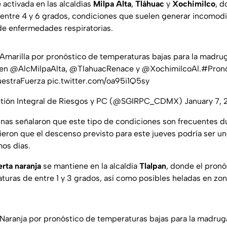
e activada en las alcaldías
Milpa Alta
,
Tláhuac
y
Xochimilco
, 
entre 4 y 6 grados, condiciones que suelen generar incomod
de enfermedades respiratorias.
Amarilla
por pronóstico de temperaturas bajas para la madru
 en
@AlcMilpaAlta
,
@TlahuacRenace
y
@XochimilcoAl
.
#Pron
estraFuerza
pic.twitter.com/oa95i1Q5sy
stión Integral de Riesgos y PC (@SGIRPC_CDMX)
January 7,
inas señalaron que este tipo de condiciones son frecuentes 
tieron que el descenso previsto para este jueves podría ser u
mos días.
erta naranja
se mantiene en la alcaldía
Tlalpan
, donde el pronó
turas de entre 1 y 3 grados, así como posibles heladas en zona
Naranja
por pronóstico de temperaturas bajas para la madrug