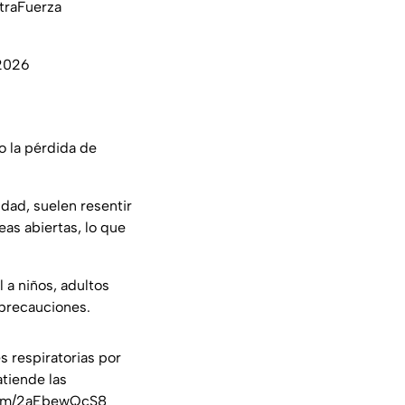
traFuerza
 2026
o la pérdida de
udad, suelen resentir
eas abiertas, lo que
 a niños, adultos
precauciones.
s respiratorias por
atiende las
.com/2aEbewQcS8