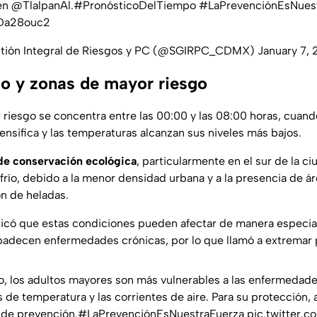
en
@TlalpanAl
.
#PronósticoDelTiempo
#LaPrevenciónEsNues
XDa28ouc2
stión Integral de Riesgos y PC (@SGIRPC_CDMX)
January 7,
ico y zonas de mayor riesgo
 riesgo se concentra entre las 00:00 y las 08:00 horas, cuand
tensifica y las temperaturas alcanzan sus niveles más bajos.
 de conservación ecológica
, particularmente en el sur de la ci
frío, debido a la menor densidad urbana y a la presencia de ár
ón de heladas.
icó que estas condiciones pueden afectar de manera especial
padecen enfermedades crónicas, por lo que llamó a extremar 
o
, los adultos mayores son más vulnerables a las enfermedade
de temperatura y las corrientes de aire. Para su protección, 
 de prevención.
#LaPrevenciónEsNuestraFuerza
pic.twitter