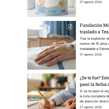
07 agosto, 2026
Fundación Mi
traslado a Te
en explosión 
Tras la explosión 
menor de 15 años 
Morelos
trasladada a Galve
urgente.
07 agosto, 2026
¿Se te fue? Est
pasó la fecha
Edomex 2026
Si se te pasó el r
la lista completa 
de atención directa
solucionarlo.
07 agosto, 2026