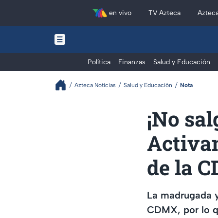
en vivo
TV Azteca
Aztec
Política
Finanzas
Salud y Educación
Azteca Noticias
Salud y Educación
Nota
¡No sal
Activan
de la C
La madrugada y 
CDMX, por lo qu