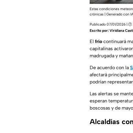
Estas condiciones meteor
crónicas | Generado con I
Publicado 07/01/2026 | 🕑 
Escrito por:
Viridiana Casti
El
frío
continuará ma
capitalinas activaro
madrugada y mañana
De acuerdo con la
S
afectará principalm
podrían representar 
Las alertas se mante
esperan temperatura
boscosas y de mayor
Alcaldías con