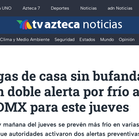
a UNO
Azteca 7
Deportes
Noticias
adn Noticias
tv azteca
noticias
Clima y Medio Ambiente
Seguridad
Estados
Mundo
Opinión
gas de casa sin bufand
 doble alerta por frío a
DMX para este jueves
mañana del jueves se prevén más frío en varias 
e autoridades activaron dos alertas preventiva