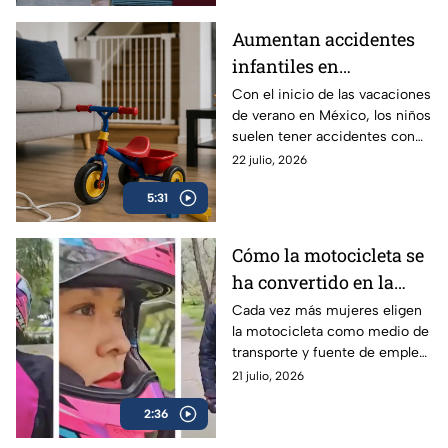
Aumentan accidentes
infantiles en
vacaciones: hasta 84
Con el inicio de las vacaciones
de verano en México, los niños
niños se lesionan cada
suelen tener accidentes con
hora en México | VIDEO
mucha más frecuencia, ¿qué
22 julio, 2026
edades deben tener especial
5:31
atención y qué debes hacer en
una emergencia?
Cómo la motocicleta se
ha convertido en la
aliada de libertad,
Cada vez más mujeres eligen
la motocicleta como medio de
empleo y seguridad
transporte y fuente de empleo,
para las mujeres
encontrando libertad, ahorro y
21 julio, 2026
mayor seguridad en el camino.
2:36