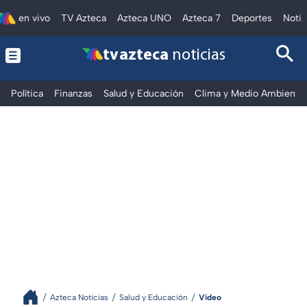
en vivo
TV Azteca
Azteca UNO
Azteca 7
Deportes
Notic
tv azteca
noticias
Política
Finanzas
Salud y Educación
Clima y Medio Ambiente
Azteca Noticias
Salud y Educación
Video