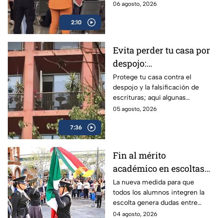
para hacer citas en el hospital
06 agosto, 2026
“Dr. Manuel Gea González”.
2:10
Evita perder tu casa por
despojo:
Recomendaciones
Protege tu casa contra el
despojo y la falsificación de
notariales para blindar
escrituras; aquí algunas
tu patrimonio en CDMX
recomendaciones de expertos
05 agosto, 2026
para blindarte ante la alza de
7:36
este delito.
Fin al mérito
académico en escoltas
escolares: La nueva
La nueva medida para que
todos los alumnos integren la
medida de equidad que
escolta genera dudas entre
divide a padres y
padres y especialistas. Así
04 agosto, 2026