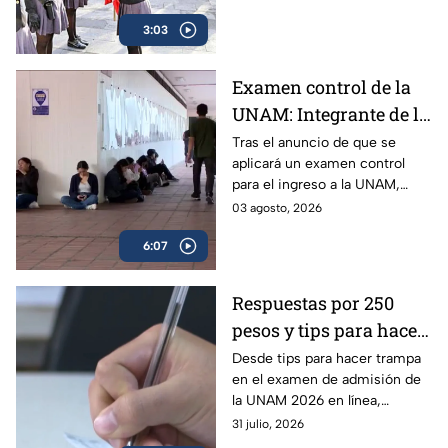
expertos
funcionarían para el próximo
3:03
regreso a clases en la Ciudad
de México.
Examen control de la
UNAM: Integrante de la
Comisión Técnica
Tras el anuncio de que se
aplicará un examen control
explica a quiénes se
para el ingreso a la UNAM,
aplicará y cómo
surgieron muchas dudas
03 agosto, 2026
funcionará | VIDEO
respecto al plan para el ciclo
6:07
2026-2027; experta aclara
todas las dudas.
Respuestas por 250
pesos y tips para hacer
trampa en el examen
Desde tips para hacer trampa
en el examen de admisión de
de admisión de la
la UNAM 2026 en línea,
UNAM 2026
filtración de preguntas y hasta
31 julio, 2026
la venta de respuestas; piden