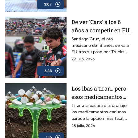
3:07
investigar.
De ver 'Cars' a los 6
años a competir en EU:
Santiago Cruz, el piloto
Santiago Cruz, piloto
mexicano de 18 años, se va a
de 18 años que va tras
EU tras su paso por Trucks
la NASCAR
México Series para acercarse a
29 julio, 2026
su sueño en NASCAR. Conoce
6:38
su historia.
Los ibas a tirar... pero
esos medicamentos
caducos pueden hacer
Tirar a la basura o al drenaje
los medicamentos caducos
más daño del que
parece la opción más fácil,
imaginas
pero hacerlo puede
28 julio, 2026
contaminar el agua y favorecer
1:16
su uso indebido.