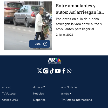
Entre ambulantes y
autos: Así arriesgan la
vida los pacientes con
Pacientes en silla de ruedas
arriesgan la vida entre autos y
movilidad limitada del
ambulantes para llegar al
Hospital Juárez en
Hospital Juárez; autoridades
21 julio, 2026
GAM
ignoran la falta de
2:25
accesibilidad.
en vivo
Azteca 7
adn Noticias
TV Azteca
Noticias
a más +
Azteca UNO
Deportes
TV Azteca Internacional