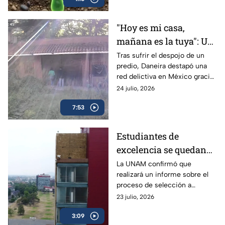
"Hoy es mi casa,
mañana es la tuya": Un
despojo destapó la red
Tras sufrir el despojo de un
predio, Daneira destapó una
delictiva
red delictiva en México gracias
a la unión de vecinos y pese al
24 julio, 2026
abandono de las autoridades.
7:53
Estudiantes de
excelencia se quedan
sin un lugar para
La UNAM confirmó que
realizará un informe sobre el
cursar la universidad
proceso de selección a
licenciatura, a fin de aclarar el
23 julio, 2026
proceso y los resultados de los
3:09
exámenes.