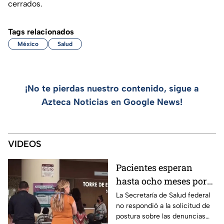
cerrados.
Tags relacionados
México
Salud
¡No te pierdas nuestro contenido, sigue a
Azteca Noticias en Google News!
VIDEOS
Pacientes esperan
hasta ocho meses por
atención especializada
La Secretaría de Salud federal
no respondió a la solicitud de
en el hospital “Dr.
postura sobre las denuncias
Manuel Gea González”