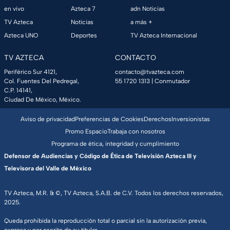
en vivo
Azteca 7
adn Noticias
TV Azteca
Noticias
a más +
Azteca UNO
Deportes
TV Azteca Internacional
TV AZTECA
CONTACTO
Periférico Sur 4121,
contacto@tvazteca.com
Col. Fuentes Del Pedregal,
55 1720 1313
| Conmutador
C.P. 14141,
Ciudad De México, México.
Aviso de privacidad
Preferencias de Cookies
Derechos
Inversionistas
Promo Espacio
Trabaja con nosotros
Programa de ética, integridad y cumplimiento
Defensor de Audiencias y Código de Ética de Televisión Azteca III y
Televisora del Valle de México
TV Azteca, M.R. & ©, TV Azteca, S.A.B. de C.V. Todos los derechos reservados,
2025.
Queda prohibida la reproducción total o parcial sin la autorización previa,