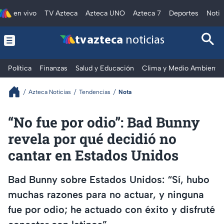
en vivo
TV Azteca
Azteca UNO
Azteca 7
Deportes
Notic
tv azteca
noticias
Política
Finanzas
Salud y Educación
Clima y Medio Ambiente
Azteca Noticias
Tendencias
Nota
“No fue por odio”: Bad Bunny
revela por qué decidió no
cantar en Estados Unidos
Bad Bunny sobre Estados Unidos: “Sí, hubo
muchas razones para no actuar, y ninguna
fue por odio; he actuado con éxito y disfruté