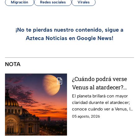
Migración
Redes sociales
Virales
¡No te pierdas nuestro contenido, sigue a
Azteca Noticias en Google News!
NOTA
¿Cuándo podrá verse
Venus al atardecer?
Esta es la fecha y la
El planeta brillará con mayor
claridad durante el atardecer;
mejor hora para
conoce cuándo ver a Venus, la
observarlo
mejor hora y hacia dónde
05 agosto, 2026
mirar para encontrarlo en el
cielo.