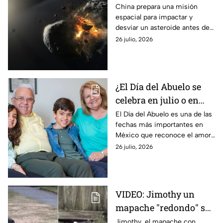
asteroide antes de
China prepara una misión
espacial para impactar y
2030?
desviar un asteroide antes de
2030. Conoce los detalles de
26 julio, 2026
este proyecto de defensa
planetaria.
¿El Día del Abuelo se
celebra en julio o en
agosto? La fecha en la
El Día del Abuelo es una de las
fechas más importantes en
que se celebra en
México que reconoce el amor,
México y por qué hay
respeto y el valor de los
26 julio, 2026
dos fechas
adultos mayores, pero ¿en qué
mes se celebra?
VIDEO: Jimothy un
mapache "redondo" se
vuelve viral: La
Jimothy, el mapache con