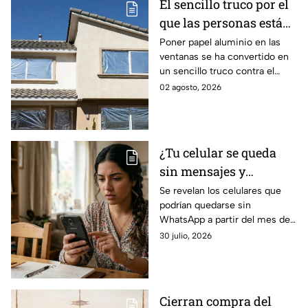
El sencillo truco por el
que las personas están
tapando sus ventanas
Poner papel aluminio en las
ventanas se ha convertido en
con papel aluminio y lo
un sencillo truco contra el
que dicen los
calor, pero ¿realmente
02 agosto, 2026
científicos sobre su
funciona? Esto explica la
efectividad
ciencia sobre su efectividad.
¿Tu celular se queda
sin mensajes y
llamadas? Por esta
Se revelan los celulares que
podrían quedarse sin
razón podrías perder
WhatsApp a partir del mes de
WhatsApp en agosto;
agosto 2026 debido a ciertos
30 julio, 2026
lista de dispositivos
cambios en la plataforma de
afectados
mensajería de Meta.
Cierran compra del