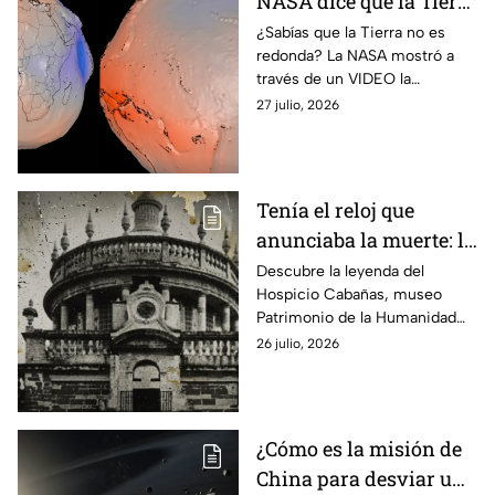
NASA dice que la Tierra
no es una esfera
¿Sabías que la Tierra no es
redonda? La NASA mostró a
perfecta? Esta es su
través de un VIDEO la
verdadera forma
verdadera forma del planeta
27 julio, 2026
mediante su modelo geoide.
Tenía el reloj que
anunciaba la muerte: la
leyenda que esconde el
Descubre la leyenda del
Hospicio Cabañas, museo
museo patrimonio de la
Patrimonio de la Humanidad
humanidad en México
en Jalisco, donde un antiguo
26 julio, 2026
reloj ‘anunciaba’ la muerte de
los niños que vivían ahí.
¿Cómo es la misión de
China para desviar un