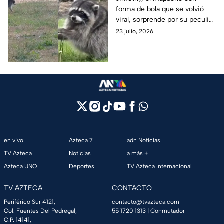
forma de bola que se volvió
explicación detrás de
viral, sorprende por su peculiar
su peculiar aspecto
apariencia. Su singular aspecto
23 julio, 2026
tiene una explicación; esto es
lo que le pasó.
en vivo
Azteca 7
adn Noticias
TV Azteca
Noticias
a más +
Azteca UNO
Deportes
TV Azteca Internacional
TV AZTECA
CONTACTO
Periférico Sur 4121,
contacto@tvazteca.com
Col. Fuentes Del Pedregal,
55 1720 1313
| Conmutador
C.P. 14141,