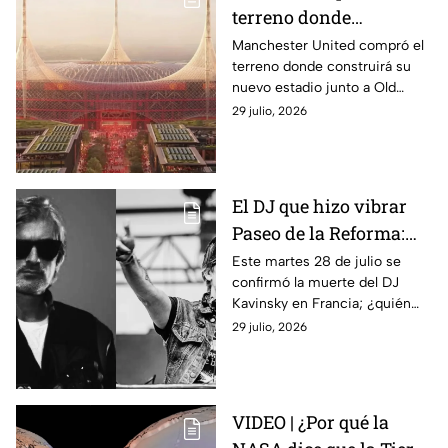
terreno donde
construirán nuevo
Manchester United compró el
terreno donde construirá su
estadio de equipo de
nuevo estadio junto a Old
Primera División con
Trafford; el recinto tendrá
29 julio, 2026
techo estilo carpa de
capacidad para 100 mil
circo
personas y un techo estilo
carpa de circo.
El DJ que hizo vibrar
Paseo de la Reforma:
¿Quién era Kavinsky y
Este martes 28 de julio se
confirmó la muerte del DJ
cuáles fueron sus
Kavinsky en Francia; ¿quién
canciones más
era, cuáles son sus canciones
29 julio, 2026
famosas?
más famosas y cuándo estuvo
en México?
VIDEO | ¿Por qué la