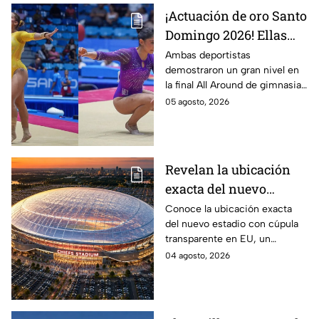
¡Actuación de oro Santo
Domingo 2026! Ellas
son las gimnastas
Ambas deportistas
demostraron un gran nivel en
mexicanas que
la final All Around de gimnasia
dominaron el podio en
artística, poniendo en alto el
05 agosto, 2026
gimnasia artística
nombre de México en los
Juegos de Santo Domingo
2026.
Revelan la ubicación
exacta del nuevo
estadio de cúpula
Conoce la ubicación exacta
del nuevo estadio con cúpula
transparente que
transparente en EU, un
generó polémica por
proyecto que generó polémica
04 agosto, 2026
tener demasiados
por contemplar un exceso de
lugares de
lugares de estacionamiento.
estacionamiento