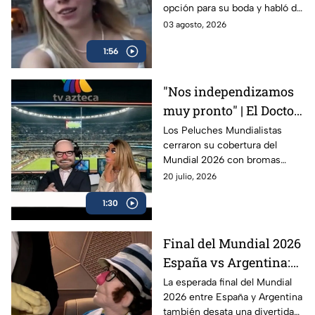
opción para su boda y habló de
Chapultepec; INAH
una renta de un millón de
03 agosto, 2026
niega que se rente
pesos; el INAH negó que el
1:56
recinto se alquile para bodas.
"Nos independizamos
muy pronto" | El Doctor
encuentra al culpable
Los Peluches Mundialistas
cerraron su cobertura del
de que México no
Mundial 2026 con bromas
festejara con España el
sobre Argentina, España,
20 julio, 2026
título del Mundial:
‘Trumpudo’ y el cura Hidalgo
Peluches
1:30
en una divertida despedida.
Final del Mundial 2026
España vs Argentina:
Duelo entre reyes, visas
La esperada final del Mundial
2026 entre España y Argentina
y futbol
también desata una divertida