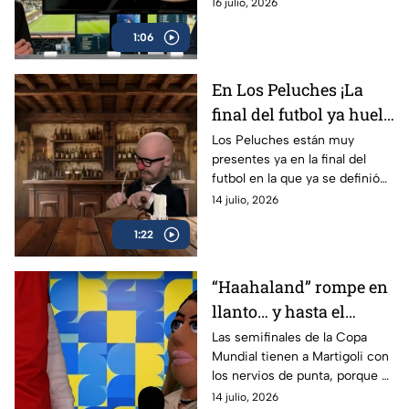
definido: Argentina se medirá
16 julio, 2026
ante España. ¿Qué opinan Los
1:06
Peluches?
En Los Peluches ¡La
final del futbol ya huele
a paella!
Los Peluches están muy
presentes ya en la final del
futbol en la que ya se definió
España como uno de los
14 julio, 2026
posibles ganadores.
1:22
“Haahaland” rompe en
llanto… y hasta el
estudio de los Peluches
Las semifinales de la Copa
Mundial tienen a Martigoli con
por culpa de Inglaterra
los nervios de punta, porque al
quedar fuera Noruega, será un
14 julio, 2026