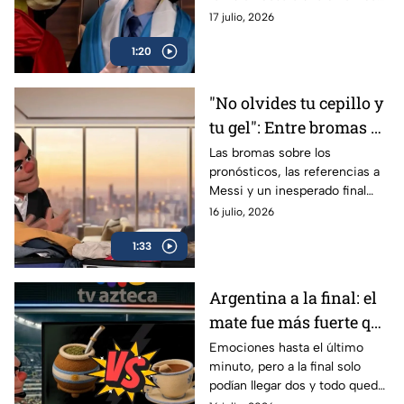
guerra de coronas, bromas
17 julio, 2026
sobre visas y referencias
1:20
futbolísticas.
"No olvides tu cepillo y
tu gel": Entre bromas y
pronósticos fallidos de
Las bromas sobre los
pronósticos, las referencias a
Los Peluches
Messi y un inesperado final
dieron de que hablar Los
16 julio, 2026
Peluches tras concluir la
1:33
competencia.
Argentina a la final: el
mate fue más fuerte que
el té inglés, según Los
Emociones hasta el último
minuto, pero a la final solo
Peluches
podían llegar dos y todo quedó