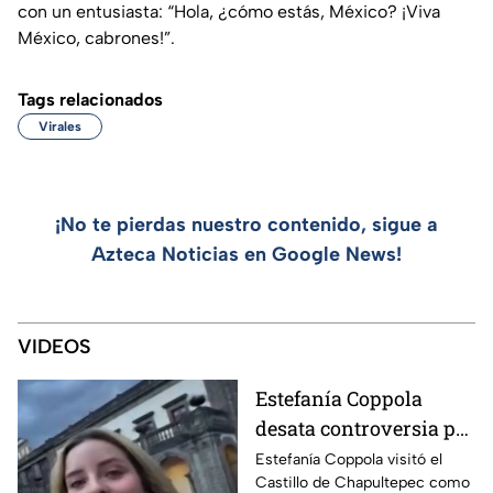
con un entusiasta:
“Hola, ¿cómo estás, México? ¡Viva
México, cabrones!”
.
Tags relacionados
Virales
¡No te pierdas nuestro contenido, sigue a
Azteca Noticias en Google News!
VIDEOS
Estefanía Coppola
desata controversia por
plan de boda en
Estefanía Coppola visitó el
Castillo de Chapultepec como
Castillo de