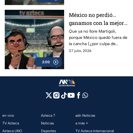
México no perdió...
ganamos con la mejor
afición del Mundial
Que ya no llore Martigoli,
porque México quedó fuera de
2026: Peluches
la cancha (¿por culpa de
Maná?) pero la afición hizo
07 julio, 2026
vibrar a todo un país en el
2:00
Mundial.
en vivo
Azteca 7
adn Noticias
TV Azteca
Noticias
a más +
Azteca UNO
Deportes
TV Azteca Internacional