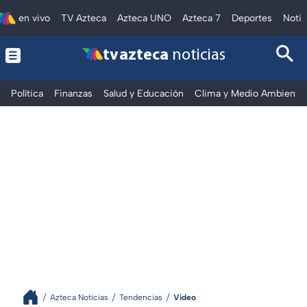
en vivo
TV Azteca
Azteca UNO
Azteca 7
Deportes
Notic
tv azteca
noticias
Política
Finanzas
Salud y Educación
Clima y Medio Ambiente
Azteca Noticias
Tendencias
Video