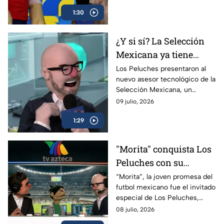
duelo épico entre Inglaterra y
1:30
Argentina.
¿Y si sí? La Selección
Mexicana ya tiene
nuevo asesor
Los Peluches presentaron al
nuevo asesor tecnológico de la
tecnológico en Los
Selección Mexicana, un
Peluches
personaje que promete hacer
09 julio, 2026
ganar a México el Mundial
1:29
2030.
"Morita" conquista Los
Peluches con su
inocencia
“Morita”, la joven promesa del
futbol mexicano fue el invitado
especial de Los Peluches,
donde habló de sus inicios, su
08 julio, 2026
admiración por Memo Ochoa y