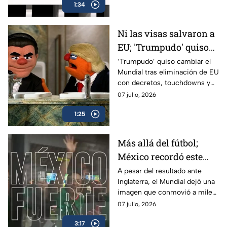
1:34
protagonizó un divertido
sketch.
Ni las visas salvaron a
EU; 'Trumpudo' quiso
llegar a la Final del
‘Trumpudo’ quiso cambiar el
Mundial tras eliminación de EU
Mundial por decreto y
con decretos, touchdowns y
acabó eliminado:
hasta amenazas de quitar
07 julio, 2026
Peluches
visas; Martigoli y El Doctor lo
1:25
bajaron de su nube.
Más allá del fútbol;
México recordó este
Mundial que juntos
A pesar del resultado ante
Inglaterra, el Mundial dejó una
seguimos siendo más
imagen que conmovió a miles
grandes
de mexicanos: un país unido
07 julio, 2026
dentro y fuera de la cancha.
3:17