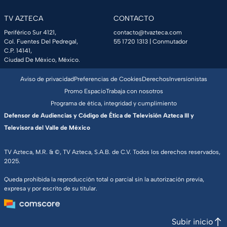
TV AZTECA
CONTACTO
Periférico Sur 4121,
contacto@tvazteca.com
Col. Fuentes Del Pedregal,
55 1720 1313
| Conmutador
C.P. 14141,
Ciudad De México, México.
Aviso de privacidad
Preferencias de Cookies
Derechos
Inversionistas
Promo Espacio
Trabaja con nosotros
Programa de ética, integridad y cumplimiento
Defensor de Audiencias y Código de Ética de Televisión Azteca III y
Televisora del Valle de México
TV Azteca, M.R. & ©, TV Azteca, S.A.B. de C.V. Todos los derechos reservados,
2025.
Queda prohibida la reproducción total o parcial sin la autorización previa,
expresa y por escrito de su titular.
Subir inicio