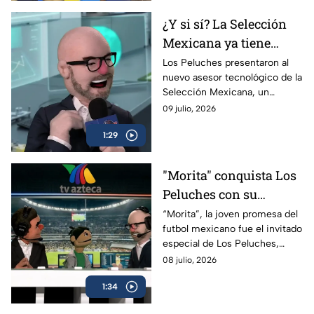
¿Y si sí? La Selección
Mexicana ya tiene
nuevo asesor
Los Peluches presentaron al
nuevo asesor tecnológico de la
tecnológico en Los
Selección Mexicana, un
Peluches
personaje que promete hacer
09 julio, 2026
ganar a México el Mundial
1:29
2030.
"Morita" conquista Los
Peluches con su
inocencia
“Morita”, la joven promesa del
futbol mexicano fue el invitado
especial de Los Peluches,
donde habló de sus inicios, su
08 julio, 2026
admiración por Memo Ochoa y
1:34
protagonizó un divertido
sketch.