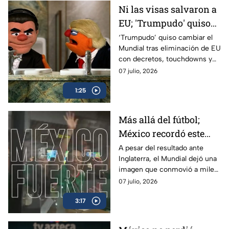
Ni las visas salvaron a
EU; 'Trumpudo' quiso
llegar a la Final del
‘Trumpudo’ quiso cambiar el
Mundial tras eliminación de EU
Mundial por decreto y
con decretos, touchdowns y
acabó eliminado:
hasta amenazas de quitar
07 julio, 2026
Peluches
visas; Martigoli y El Doctor lo
1:25
bajaron de su nube.
Más allá del fútbol;
México recordó este
Mundial que juntos
A pesar del resultado ante
Inglaterra, el Mundial dejó una
seguimos siendo más
imagen que conmovió a miles
grandes
de mexicanos: un país unido
07 julio, 2026
dentro y fuera de la cancha.
3:17