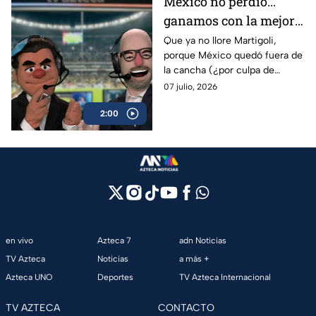
México no perdió...
ganamos con la mejor
afición del Mundial
Que ya no llore Martigoli,
porque México quedó fuera de
2026: Peluches
la cancha (¿por culpa de
Maná?) pero la afición hizo
07 julio, 2026
vibrar a todo un país en el
2:00
Mundial.
en vivo
Azteca 7
adn Noticias
TV Azteca
Noticias
a más +
Azteca UNO
Deportes
TV Azteca Internacional
TV AZTECA
CONTACTO