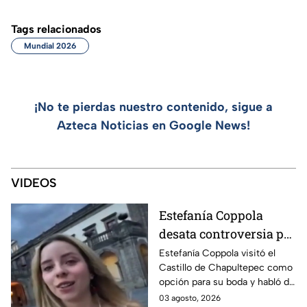
Tags relacionados
Mundial 2026
¡No te pierdas nuestro contenido, sigue a
Azteca Noticias en Google News!
VIDEOS
Estefanía Coppola
desata controversia por
plan de boda en
Estefanía Coppola visitó el
Castillo de Chapultepec como
Castillo de
opción para su boda y habló de
Chapultepec; INAH
una renta de un millón de
03 agosto, 2026