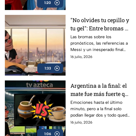
1:20
futbolísticas.
"No olvides tu cepillo y
tu gel": Entre bromas y
pronósticos fallidos de
Las bromas sobre los
pronósticos, las referencias a
Los Peluches
Messi y un inesperado final
dieron de que hablar Los
16 julio, 2026
Peluches tras concluir la
1:33
competencia.
Argentina a la final: el
mate fue más fuerte que
el té inglés, según Los
Emociones hasta el último
minuto, pero a la final solo
Peluches
podían llegar dos y todo quedó
definido: Argentina se medirá
16 julio, 2026
ante España. ¿Qué opinan Los
1:06
Peluches?