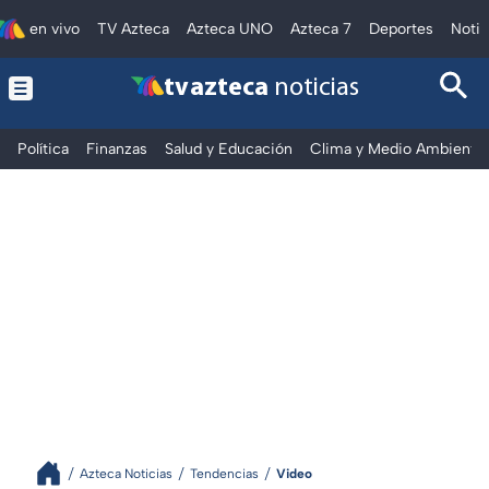
en vivo
TV Azteca
Azteca UNO
Azteca 7
Deportes
Notic
tv azteca
noticias
Política
Finanzas
Salud y Educación
Clima y Medio Ambiente
Azteca Noticias
Tendencias
Video