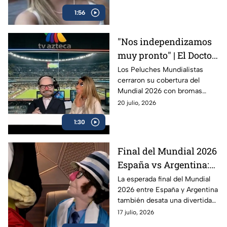
niega que se rente
pesos; el INAH negó que el
1:56
recinto se alquile para bodas.
"Nos independizamos
muy pronto" | El Doctor
encuentra al culpable
Los Peluches Mundialistas
cerraron su cobertura del
de que México no
Mundial 2026 con bromas
festejara con España el
sobre Argentina, España,
20 julio, 2026
título del Mundial:
‘Trumpudo’ y el cura Hidalgo
Peluches
1:30
en una divertida despedida.
Final del Mundial 2026
España vs Argentina:
Duelo entre reyes, visas
La esperada final del Mundial
2026 entre España y Argentina
y futbol
también desata una divertida
guerra de coronas, bromas
17 julio, 2026
sobre visas y referencias