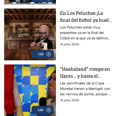
En Los Peluches ¡La
final del futbol ya huele
a paella!
Los Peluches están muy
presentes ya en la final del
futbol en la que ya se definió
España como uno de los
14 julio, 2026
posibles ganadores.
1:22
“Haahaland” rompe en
llanto… y hasta el
estudio de los Peluches
Las semifinales de la Copa
Mundial tienen a Martigoli con
por culpa de Inglaterra
los nervios de punta, porque al
quedar fuera Noruega, será un
14 julio, 2026
duelo épico entre Inglaterra y
1:30
Argentina.