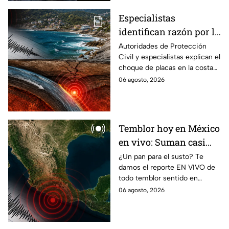
Especialistas
identifican razón por la
que tiembla tanto en
Autoridades de Protección
Civil y especialistas explican el
Guerrero
choque de placas en la costa
de Guerrero; ¿cuál es el sismo
06 agosto, 2026
más grande sentido en el
estado?
Temblor hoy en México
en vivo: Suman casi
mil 500 réplicas del
¿Un pan para el susto? Te
damos el reporte EN VIVO de
sismo ocurrido en
todo temblor sentido en
Chiapas
México con epicentro,
06 agosto, 2026
magnitud e información de
autoridades.