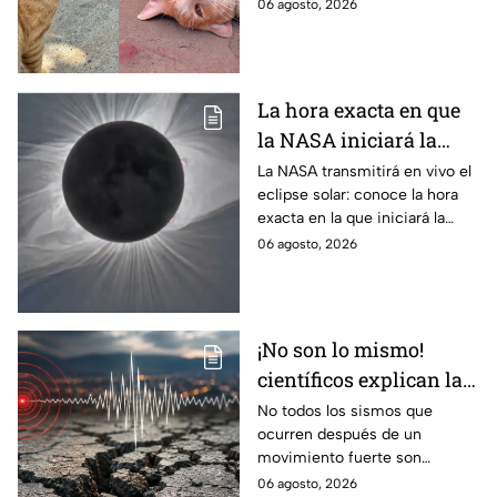
ciencia explica qué hay detrás
06 agosto, 2026
de su color y peculiar
reputación.
La hora exacta en que
la NASA iniciará la
transmisión en vivo
La NASA transmitirá en vivo el
eclipse solar: conoce la hora
del eclipse solar
exacta en la que iniciará la
cobertura para no perderte de
06 agosto, 2026
este fenómeno astronómico
único.
¡No son lo mismo!
científicos explican las
diferencias entre
No todos los sismos que
ocurren después de un
enjambre sísmico y
movimiento fuerte son
réplicas
réplicas. Científicos explican
06 agosto, 2026