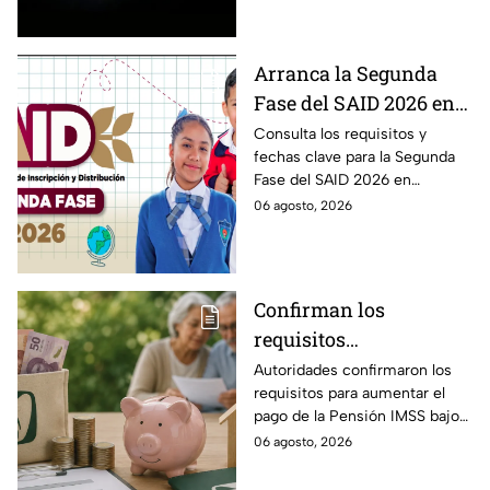
agosto.
Arranca la Segunda
Fase del SAID 2026 en
Edomex para grados
Consulta los requisitos y
fechas clave para la Segunda
intermedios: Fechas
Fase del SAID 2026 en
clave y requisitos para
Edomex y asegura el traslado
06 agosto, 2026
cambios de escuela
escolar de tus hijos para el
próximo ciclo escolar.
Confirman los
requisitos
indispensables para
Autoridades confirmaron los
requisitos para aumentar el
incrementar el pago de
pago de la Pensión IMSS bajo
la Pensión IMSS bajo el
la Ley 73, ¿cuáles son?
06 agosto, 2026
régimen de la Ley 73