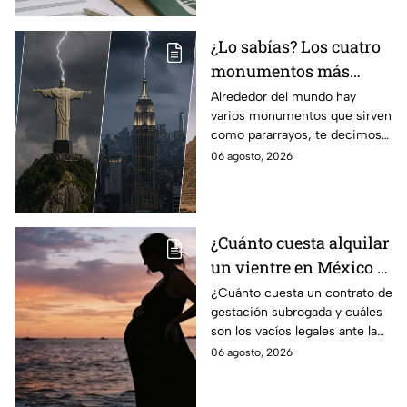
¿Lo sabías? Los cuatro
monumentos más
famosos del mundo que
Alrededor del mundo hay
varios monumentos que sirven
también funcionan
como pararrayos, te decimos
como pararrayos
los cuatro más icónicos y
06 agosto, 2026
cómo es que adquieren esta
función.
¿Cuánto cuesta alquilar
un vientre en México y
en qué estados se
¿Cuánto cuesta un contrato de
gestación subrogada y cuáles
permite la gestación
son los vacíos legales ante la
subrogada?
falta de una ley federal que
06 agosto, 2026
regule esta práctica en
México?