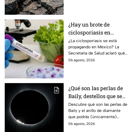
qué es un enjambre sísmico y
qué significa.
¿Hay un brote de
ciclosporiasis en
México? Salud rompe
¿La ciclosporiasis se está
propagando en México? La
el silencio tras 33 casos
Secretaría de Salud aclaró qué
detectados
ocurre tras la detección de 33
06 agosto, 2026
casos y explicó por qué
descarta un brote.
¿Qué son las perlas de
Baily, destellos que se
podrán ver
Descubre qué son las perlas de
Baily y el anillo de diamante
ÚNICAMENTE durante
que podrás (únicamente)
el eclipse solar 2026 del
observar durante el eclipse
06 agosto, 2026
12 de agosto?
solar 2026 este próximo 12 de