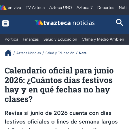
en vivo
TV Azteca
Azteca UNO
Azteca 7
Deportes
Notic
tv azteca
noticias
Política
Finanzas
Salud y Educación
Clima y Medio Ambiente
Azteca Noticias
Salud y Educación
Nota
Calendario oficial para junio
2026: ¿Cuántos días festivos
hay y en qué fechas no hay
clases?
Revisa si junio de 2026 cuenta con días
festivos oficiales o fines de semana largos