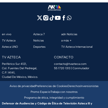
en vivo
Azteca 7
adn Noticias
TV Azteca
Noticias
a más +
Azteca UNO
Deportes
TV Azteca Internacional
TV AZTECA
CONTACTO
Periférico Sur 4121,
contacto@tvazteca.com
Col. Fuentes Del Pedregal,
55 1720 1313
| Conmutador
C.P. 14141,
Ciudad De México, México.
Aviso de privacidad
Preferencias de Cookies
Derechos
Inversionistas
Promo Espacio
Trabaja con nosotros
Programa de ética, integridad y cumplimiento
Defensor de Audiencias y Código de Ética de Televisión Azteca III y