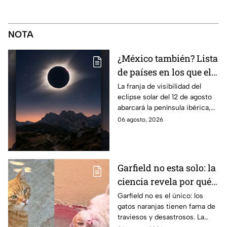
NOTA
¿México también? Lista
de países en los que el
12 de agosto se verá el
La franja de visibilidad del
eclipse solar del 12 de agosto
eclipse solar total y en
abarcará la península ibérica,
los que será parcial
por lo que solo podrá
06 agosto, 2026
observarse de manera total en
algunas ciudades.
Garfield no esta solo: la
ciencia revela por qué
los gatos naranjas
Garfield no es el único: los
gatos naranjas tienen fama de
tienen tanta fama de
traviesos y desastrosos. La
hacer "desastres"