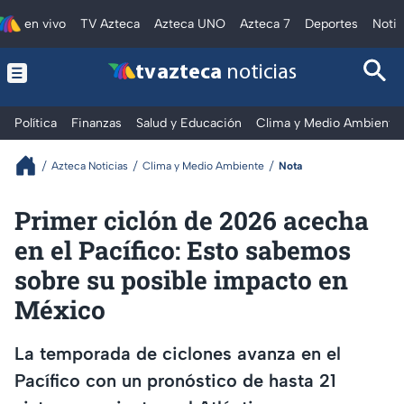
en vivo
TV Azteca
Azteca UNO
Azteca 7
Deportes
Notic
tv azteca
noticias
Política
Finanzas
Salud y Educación
Clima y Medio Ambiente
Azteca Noticias
Clima y Medio Ambiente
Nota
Primer ciclón de 2026 acecha
en el Pacífico: Esto sabemos
sobre su posible impacto en
México
La temporada de ciclones avanza en el
Pacífico con un pronóstico de hasta 21