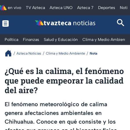
en vivo
TV Azteca
Azteca UNO
Azteca 7
Deportes
Notic
tv azteca
noticias
Política
Finanzas
Salud y Educación
Clima y Medio Ambiente
Azteca Noticias
Clima y Medio Ambiente
Nota
¿Qué es la calima, el fenómeno
que puede empeorar la calidad
del aire?
El fenómeno meteorológico de calima
genera afectaciones ambientales en
Chihuahua. Conoce en qué consiste y los