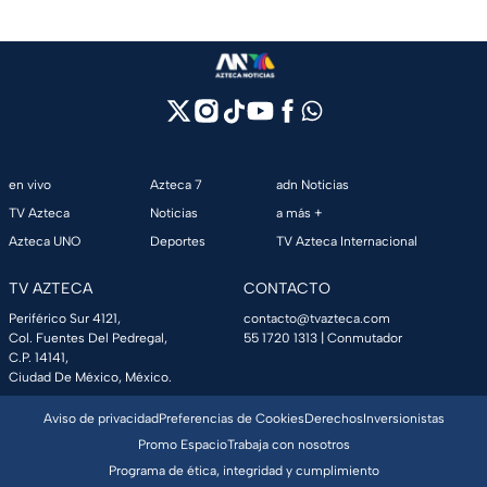
en vivo
Azteca 7
adn Noticias
TV Azteca
Noticias
a más +
Azteca UNO
Deportes
TV Azteca Internacional
TV AZTECA
CONTACTO
Periférico Sur 4121,
contacto@tvazteca.com
Col. Fuentes Del Pedregal,
55 1720 1313
| Conmutador
C.P. 14141,
Ciudad De México, México.
Aviso de privacidad
Preferencias de Cookies
Derechos
Inversionistas
Promo Espacio
Trabaja con nosotros
Programa de ética, integridad y cumplimiento