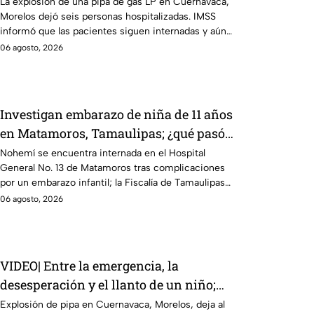
Morelos
La explosión de una pipa de gas LP en Cuernavaca,
Morelos dejó seis personas hospitalizadas. IMSS
informó que las pacientes siguen internadas y aún
no hay parte médico.
06 agosto, 2026
Investigan embarazo de niña de 11 años
en Matamoros, Tamaulipas; ¿qué pasó
con Nohemí?
Nohemí se encuentra internada en el Hospital
General No. 13 de Matamoros tras complicaciones
por un embarazo infantil; la Fiscalía de Tamaulipas
ya investiga.
06 agosto, 2026
VIDEO| Entre la emergencia, la
desesperación y el llanto de un niño;
adultos desatan pelea tras explosión de
Explosión de pipa en Cuernavaca, Morelos, deja al