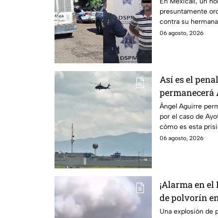
discapacidad 
En Mexicali, un h
presuntamente ord
contra su hermana
auditiva.
06 agosto, 2026
Así es el pena
permanecerá Á
Ayotzinapa
Ángel Aguirre perm
por el caso de Ay
cómo es esta pris
historia.
06 agosto, 2026
¡Alarma en el
de polvorín e
Zinacantepec;
Una explosión de p