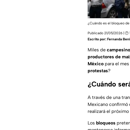
¿Cuándo es el bloqueo 
Publicado 21/05/2026 | 🕑 
Escrito por:
Fernanda Bení
Miles de
campesino
productores de maí
México
para el mes
protestas
?
¿Cuándo ser
A través de una tra
Mexicano confirmó 
realizará el próximo
Los
bloqueos
preten
mantenerse informa