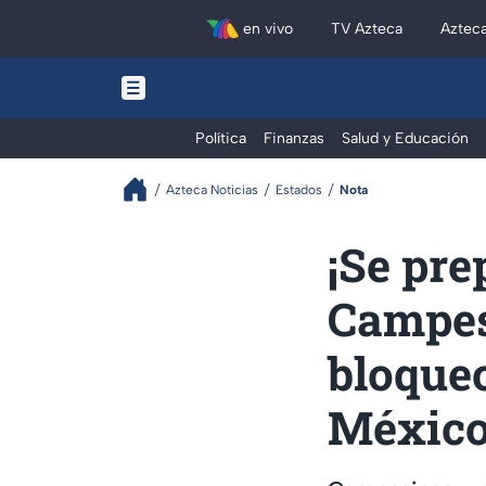
en vivo
TV Azteca
Aztec
Política
Finanzas
Salud y Educación
Azteca Noticias
Estados
Nota
¡Se pre
Campes
bloqueo
México;