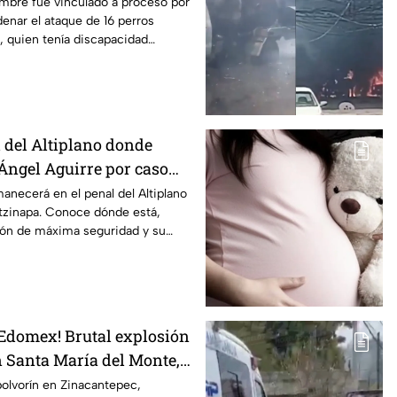
en Mexicali, BC
ombre fue vinculado a proceso por
enar el ataque de 16 perros
, quien tenía discapacidad
l del Altiplano donde
ngel Aguirre por caso
anecerá en el penal del Altiplano
otzinapa. Conoce dónde está,
ión de máxima seguridad y su
 Edomex! Brutal explosión
n Santa María del Monte,
 reportan al menos un
olvorín en Zinacantepec,