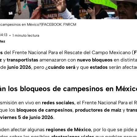
de campesinos en México?|FACEBOOK: FNRCM
14:13
1 minuto lectura
tez
s
del Frente Nacional Para el Rescate del Campo Mexicano (
z
y
transportistas
amenazaron con
nuevo bloqueos
en distint
 de
junio 2026
, pero ¿
cuándo será
y que
estados
serán afecta
án los bloqueos de campesinos en Méxi
nsmisión en vivo en
redes sociales
, el Frente Nacional Para e
que los
bloqueos de campesinos
,
productores de maíz
y
tran
viernes 5 de junio 2026
.
den afectar algunas
regiones de México
, por lo que se pide 
dos sobre las posibles
afectaciones viales
que podrían provoc