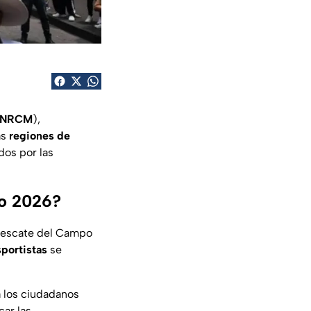
FNRCM
),
as
regiones de
dos por las
co 2026?
l Rescate del Campo
sportistas
se
a los ciudadanos
ar las