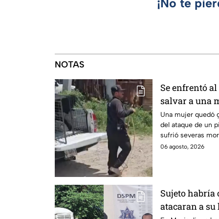
¡No te pie
NOTAS
Se enfrentó al
salvar a una 
vida en Zapo
Una mujer quedó g
del ataque de un pi
sufrió severas mor
pierda un brazo.
06 agosto, 2026
Sujeto habría
atacaran a su