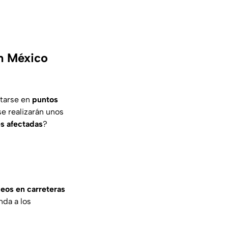
n México
tarse en
puntos
e realizarán unos
s afectadas
?
eos en carreteras
nda a los