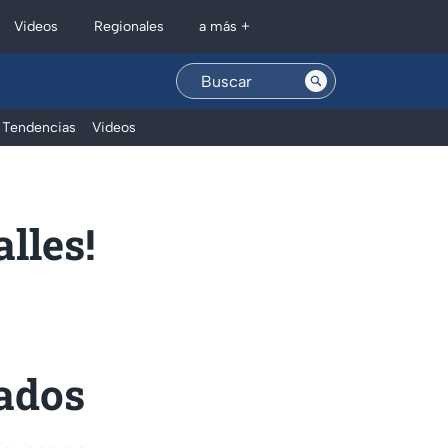
Regionales
Videos
a más +
Tendencias
Videos
alles!
tados