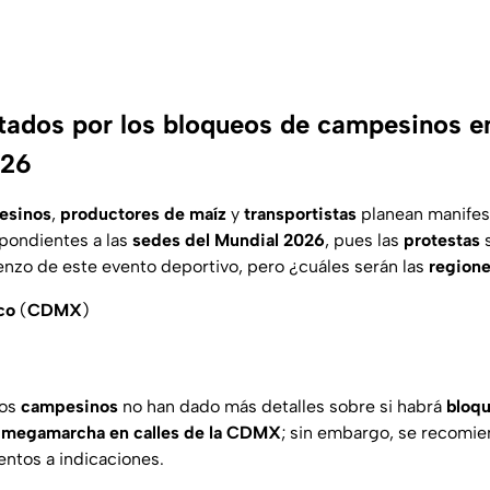
tados por los bloqueos de campesinos e
026
esinos
,
productores de maíz
y
transportistas
planean manifes
pondientes a las
sedes del Mundial 2026
, pues las
protestas
s
enzo de este evento deportivo, pero ¿cuáles serán las
regione
co
(
CDMX
)
os
campesinos
no han dado más detalles sobre si habrá
bloqu
megamarcha en calles de la CDMX
; sin embargo, se recomie
entos a indicaciones.