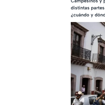
Campesinos y p
distintas parte
¿cuándo y dónd