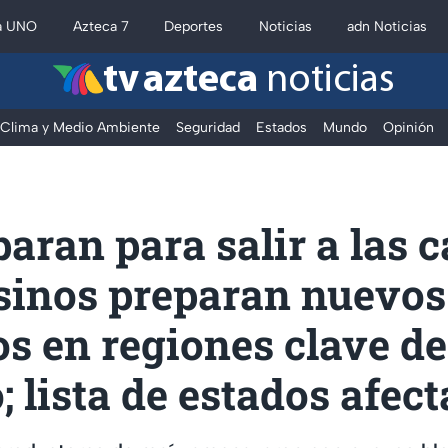
a UNO
Azteca 7
Deportes
Noticias
adn Noticias
tv azteca
noticias
Clima y Medio Ambiente
Seguridad
Estados
Mundo
Opinión
paran para salir a las c
inos preparan nuevos
s en regiones clave de
 lista de estados afec