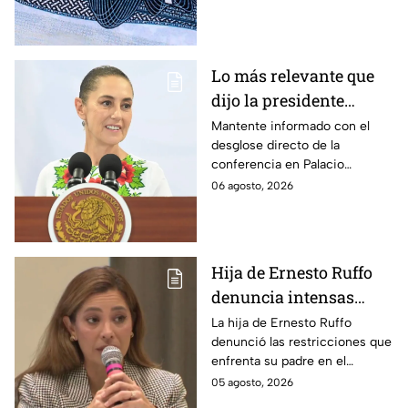
reembolsables de hasta 15 mil
dólares y a qué países aplica.
Lo más relevante que
dijo la presidente
Claudia Sheinbaum
Mantente informado con el
desglose directo de la
hoy jueves 6 de agosto
conferencia en Palacio
en la mañanera
Nacional este jueves 6 de
06 agosto, 2026
agosto. Descubre las medidas
anunciadas por la presidente
en tiempo real.
Hija de Ernesto Ruffo
denuncia intensas
restricciones en el
La hija de Ernesto Ruffo
denunció las restricciones que
Altiplano; buscan que
enfrenta su padre en el
salga del penal
Altiplano y anunció que
05 agosto, 2026
buscarán un amparo para que