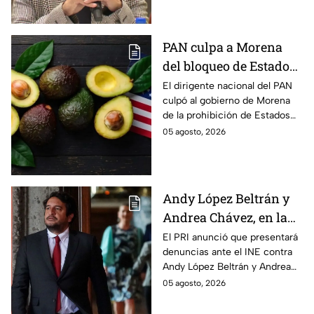
continúe su proceso en prisión
domiciliaria.
PAN culpa a Morena
del bloqueo de Estados
Unidos al aguacate de
El dirigente nacional del PAN
culpó al gobierno de Morena
Michoacán
de la prohibición de Estados
Unidos para exportar aguacate
05 agosto, 2026
de Michoacán.
Andy López Beltrán y
Andrea Chávez, en la
mira del PRI por
El PRI anunció que presentará
denuncias ante el INE contra
presuntos actos
Andy López Beltrán y Andrea
anticipados de
Chávez, al acusarlos de realizar
05 agosto, 2026
campaña
presuntos actos anticipados
de campaña.