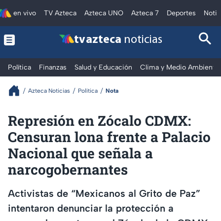
en vivo
TV Azteca
Azteca UNO
Azteca 7
Deportes
Notic
tv azteca
noticias
Política
Finanzas
Salud y Educación
Clima y Medio Ambiente
Azteca Noticias
Política
Nota
Represión en Zócalo CDMX:
Censuran lona frente a Palacio
Nacional que señala a
narcogobernantes
Activistas de “Mexicanos al Grito de Paz”
intentaron denunciar la protección a