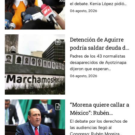
el debate. Kenia López pidió
por caso Ayotzinapa
que no sea un distractor
06 agosto, 2026
político, sino justicia para las
familias.
Detención de Aguirre
podría saldar deuda de
justicia: padres de los
Padres de los 43 normalistas
desaparecidos de Ayotzinapa
43 de Ayotzinapa
dijeron que esperan
información oficial sobre la
06 agosto, 2026
detención de Ángel Aguirre,
quien ya está en el penal del
Altiplano.
“Morena quiere callar a
México”: Rubén
Moreira pide frenar
El debate por los derechos de
las audiencias llegó al
discusión de
Congreso: Rubén Moreira