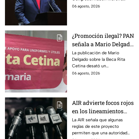
lineamientos de
reclama una consulta con
06 agosto, 2026
audiencias hasta
voces del sector de
escuchar a periodistas
comunicación.
y expertos
¿Promoción ilegal? PAN
señala a Mario Delgado
por publicación sobre
La publicación de Mario
Delgado sobre la Beca Rita
la Beca Rita Cetina
Cetina desató un
enfrentamiento entre Morena
06 agosto, 2026
y el PAN, que acusa posible
promoción personalizada y
hasta peculado.
AIR advierte focos rojos
en los lineamientos
para proteger a las
La AIR señala que algunas
reglas de este proyecto
audiencias
permiten que una autoridad