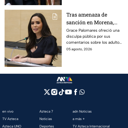
Tras amenaza de
sanción en Morena,
Grace Palomares pide
Grace Palomares ofreció una
disculpa pública por sus
perdón a adultos
comentarios sobre los adultos
mayores
mayores y aseguró que acatará
05 agosto, 2026
la resolución de Morena sobre
su futuro político.
en vivo
Azteca 7
adn Noticias
TV Azteca
Noticias
a más +
Azteca UNO
Deportes
TV Azteca Internacional