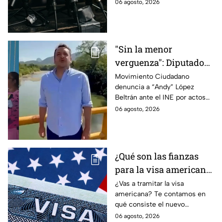
gubernamental supervise,
06 agosto, 2026
revise y hasta castigue el
contenido que transmiten los
medios.
"Sin la menor
verguenza": Diputado
Juan Zavala denuncia
Movimiento Ciudadano
denuncia a “Andy” López
ante el INE a Andy
Beltrán ante el INE por actos
López Beltrán por
anticipados de campaña en
06 agosto, 2026
campaña anticipada en
Tabasco.
Tabasco
¿Qué son las fianzas
para la visa americana
y por qué causan tanta
¿Vas a tramitar la visa
americana? Te contamos en
controversia?
qué consiste el nuevo
programa de fianzas
06 agosto, 2026