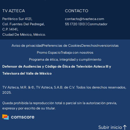
TV AZTECA
CONTACTO
Periférico Sur 4121,
contacto@tvazteca.com
Col. Fuentes Del Pedregal,
55 1720 1313
| Conmutador
C.P. 14141,
Ciudad De México, México.
Aviso de privacidad
Preferencias de Cookies
Derechos
Inversionistas
Promo Espacio
Trabaja con nosotros
Programa de ética, integridad y cumplimiento
Defensor de Audiencias y Código de Ética de Televisión Azteca III y
Televisora del Valle de México
TV Azteca, M.R. & ©, TV Azteca, S.A.B. de C.V. Todos los derechos reservados,
2025.
Queda prohibida la reproducción total o parcial sin la autorización previa,
expresa y por escrito de su titular.
Subir inicio