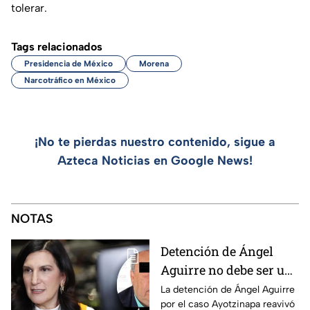
tolerar.
Tags relacionados
Presidencia de México
Morena
Narcotráfico en México
¡No te pierdas nuestro contenido, sigue a
Azteca Noticias en Google News!
NOTAS
Detención de Ángel
Aguirre no debe ser un
distractor, pide Kenia
La detención de Ángel Aguirre
por el caso Ayotzinapa reavivó
López; exige justicia