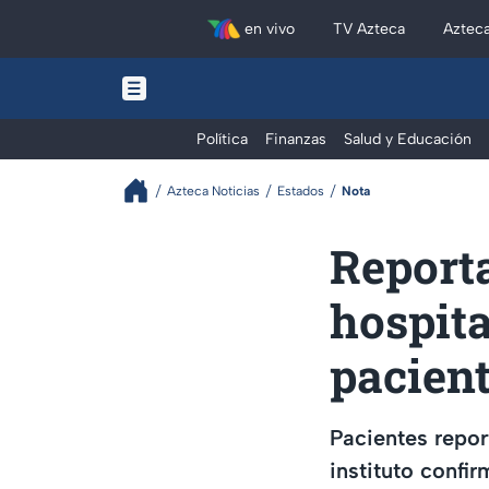
en vivo
TV Azteca
Aztec
Política
Finanzas
Salud y Educación
Azteca Noticias
Estados
Nota
Report
hospita
pacient
Pacientes repor
instituto confi