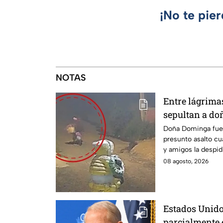
¡No te pie
NOTAS
Entre lágrimas 
sepultan a do
asesinada tra
Doña Dominga fue 
presunto asalto cu
Puebla
y amigos la despid
justicia.
08 agosto, 2026
Estados Unido
parcialmente 