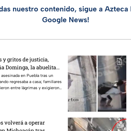
rdas nuestro contenido, sigue a Azteca 
Google News!
y gritos de justicia,
ña Dominga, la abuelita
s asalto en Amozoc,
asesinada en Puebla tras un
ando regresaba a casa; familiares
ieron entre lágrimas y exigieron
s volverá a operar
en Michoacán tras