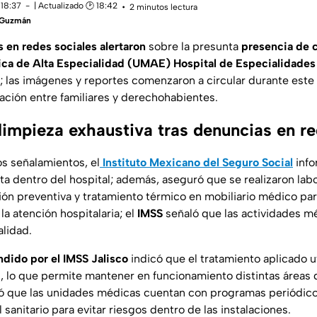
 18:37
| Actualizado 🕑 18:42
2 minutos lectura
a Guzmán
s en redes sociales alertaron
sobre la presunta
presencia de c
ica de Alta Especialidad (UMAE) Hospital de Especialidades
; las imágenes y reportes comenzaron a circular durante este
ción entre familiares y derechohabientes.
 limpieza exhaustiva tras denuncias en r
los señalamientos, el
Instituto Mexicano del Seguro Social
info
ta dentro del hospital; además, aseguró que se realizaron lab
ión preventiva y tratamiento térmico en mobiliario médico par
la atención hospitalaria; el
IMSS
señaló que las actividades m
lidad.
dido por el IMSS Jalisco
indicó que el tratamiento aplicado ut
 lo que permite mantener en funcionamiento distintas áreas de
 que las unidades médicas cuentan con programas periódico
 sanitario para evitar riesgos dentro de las instalaciones.