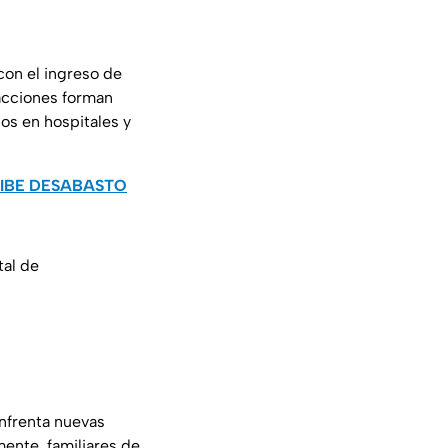
con el ingreso de
 acciones forman
os en hospitales y
HIBE DESABASTO
tal de
nfrenta nuevas
mente, familiares de