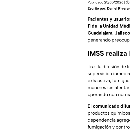
Publicado 25/05/2026 | 🕑
Escrito por:
Daniel River
Pacientes y usuario
11 de la Unidad Méd
Guadalajara, Jalisco
generando preocupa
IMSS realiza
Tras la difusión de 
supervisión inmedia
exhaustiva, fumigac
menores sin afectar 
operando con norma
El
comunicado difun
productos químicos,
dependencia agregó
fumigación y control