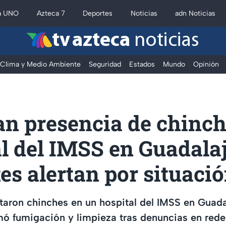
a UNO
Azteca 7
Deportes
Noticias
adn Noticias
tv azteca
noticias
Clima y Medio Ambiente
Seguridad
Estados
Mundo
Opinión
an presencia de chinch
l del IMSS en Guadalaj
es alertan por situaci
taron chinches en un hospital del IMSS en Guadal
rmó fumigación y limpieza tras denuncias en rede