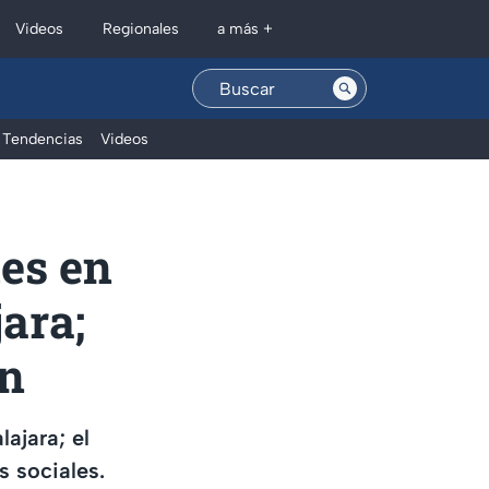
Regionales
Videos
a más +
Tendencias
Videos
es en
ara;
ón
ajara; el
s sociales.