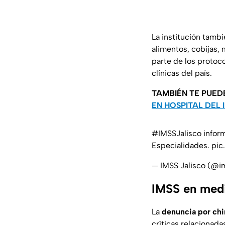
La institución tamb
alimentos, cobijas, 
parte de los protoc
clínicas del país.
TAMBIÉN TE PUED
EN HOSPITAL DEL
#IMSSJalisco
inform
Especialidades.
pic
— IMSS Jalisco (@i
IMSS en medi
La
denuncia por chi
críticas relacionad