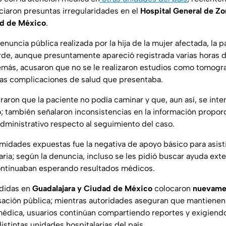
iaron presuntas irregularidades en el
Hospital General de Z
d de México
.
nuncia pública realizada por la hija de la mujer afectada, la p
arde, aunque presuntamente apareció registrada varias horas 
emás, acusaron que no se le realizaron estudios como tomogra
las complicaciones de salud que presentaba.
raron que la paciente no podía caminar y que, aun así, se inten
o; también señalaron inconsistencias en la información propor
dministrativo respecto al seguimiento del caso.
midades expuestas fue la negativa de apoyo básico para asisti
aria; según la denuncia, incluso se les pidió buscar ayuda ext
ontinuaban esperando resultados médicos.
ndidas en
Guadalajara y Ciudad de México
colocaron
nuevamen
sación pública; mientras autoridades aseguran que mantienen
médica, usuarios continúan compartiendo reportes y exigiend
istintas unidades hospitalarias del país.