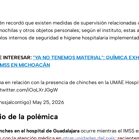
ién recordó que existen medidas de supervisión relacionadas 
mochilas y otros objetos personales; según el instituto, estas
olos internos de seguridad e higiene hospitalaria implementad
E INTERESAR:
"YA NO TENEMOS MATERIAL": QUÍMICA EX
 IMSS EN MICHOACÁN
a en relación con la presencia de chinches en la UMAE Hospi
.twitter.com/iOoLXrJGgW
mssjalcontigo)
May 25, 2026
o de la polémica
nches en el hospital de Guadalajara
ocurre mientras el IMSS e
as con la atención médica en
otras unidades del país
; reciente