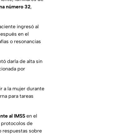
ona número 32
,
aciente ingresó al
después en el
fías o resonancias
tó darla de alta sin
cionada por
r a la mujer durante
erna para tareas
te al IMSS
en el
 protocolos de
o respuestas sobre