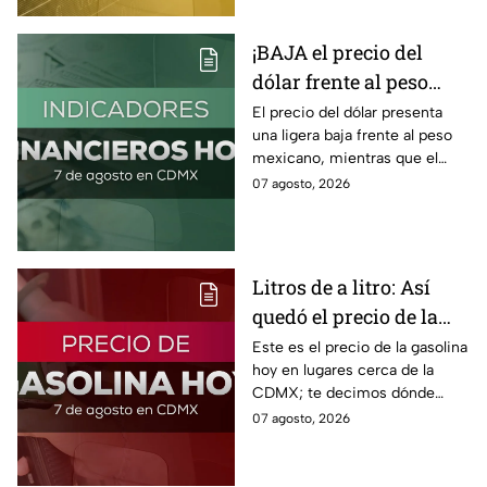
¡BAJA el precio del
dólar frente al peso
hoy! Así quedó este
El precio del dólar presenta
una ligera baja frente al peso
viernes 7 de agosto
mexicano, mientras que el
2026
petróleo también presenta una
07 agosto, 2026
caída este viernes 7 de agosto
2026.
Litros de a litro: Así
quedó el precio de la
gasolina HOY
Este es el precio de la gasolina
hoy en lugares cerca de la
CDMX; te decimos dónde
encontrarla más barata este
07 agosto, 2026
viernes 7 de agosto 2026,
estado por estado.