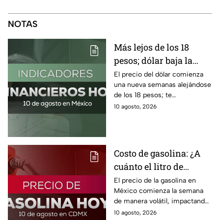
NOTAS
Más lejos de los 18
pesos; dólar baja la
segunda semana de
El precio del dólar comienza
una nueva semanas alejándose
agosto
de los 18 pesos; te
compartimos el tipo de
10 agosto, 2026
cambio en México para este 10
de agosto 2026.
Costo de gasolina: ¿A
cuánto el litro de
Magna, Premium y
El precio de la gasolina en
México comienza la semana
Diésel?
de manera volátil, impactando
directamente en el bolsillo de
10 agosto, 2026