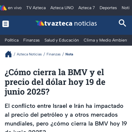
en vivo
TV Azteca
Azteca UNO
Azteca 7
Deportes
Notic
tv azteca
noticias
Política
Finanzas
Salud y Educación
Clima y Medio Ambiente
Azteca Noticias
Finanzas
Nota
¿Cómo cierra la BMV y el
precio del dólar hoy 19 de
junio 2025?
El conflicto entre Israel e Irán ha impactado
al precio del petróleo y a otros mercados
mundiales, pero ¿cómo cierra la BMV hoy 19