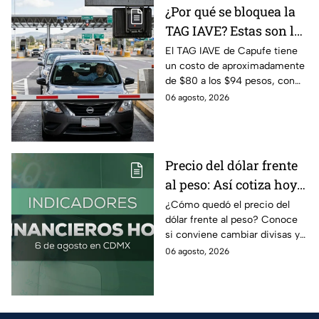
¿Por qué se bloquea la
TAG IAVE? Estas son las
razones por las que no
El TAG IAVE de Capufe tiene
un costo de aproximadamente
pasa en la caseta
de $80 a los $94 pesos, con
IVA incluido; te compartimos
06 agosto, 2026
las razones por las que podría
bloquearse.
Precio del dólar frente
al peso: Así cotiza hoy 6
de agosto 2026
¿Cómo quedó el precio del
dólar frente al peso? Conoce
si conviene cambiar divisas y
cómo el flujo en el estrecho de
06 agosto, 2026
Ormuz afecta al precio del
petróleo.