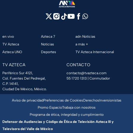
en vivo
Azteca 7
adn Noticias
TV Azteca
Noticias
a más +
Azteca UNO
Deportes
TV Azteca Internacional
TV AZTECA
CONTACTO
Periférico Sur 4121,
contacto@tvazteca.com
Col. Fuentes Del Pedregal,
55 1720 1313
| Conmutador
C.P. 14141,
Ciudad De México, México.
Aviso de privacidad
Preferencias de Cookies
Derechos
Inversionistas
Promo Espacio
Trabaja con nosotros
Programa de ética, integridad y cumplimiento
Defensor de Audiencias y Código de Ética de Televisión Azteca III y
Televisora del Valle de México