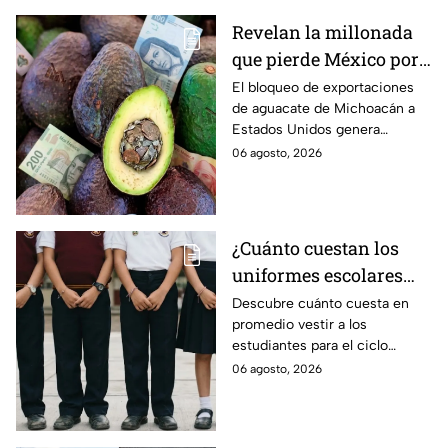
Revelan la millonada
que pierde México por
el bloqueo de Estados
El bloqueo de exportaciones
de aguacate de Michoacán a
Unidos al aguate de
Estados Unidos genera
Michoacán
pérdidas millonarias.
06 agosto, 2026
¿Cuánto cuestan los
uniformes escolares
para el regreso a clases
Descubre cuánto cuesta en
promedio vestir a los
2026, según su grado?
estudiantes para el ciclo
escolar 2026-2027 y consejos
06 agosto, 2026
prácticos para ahorrar en los
uniformes escolares.