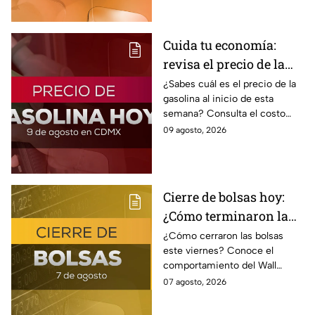
por estado.
Cuida tu economía:
revisa el precio de la
gasolina en México
¿Sabes cuál es el precio de la
gasolina al inicio de esta
este 9 de agosto de 2026
semana? Consulta el costo
promedio en tu estado y toma
09 agosto, 2026
previsiones antes de llenar el
tanque.
Cierre de bolsas hoy:
¿Cómo terminaron la
BMV y el Wall Street
¿Cómo cerraron las bolsas
este viernes? Conoce el
hoy 7 de agosto
comportamiento del Wall
Street y de la BMV, así como el
07 agosto, 2026
precio de venta y compra del
dólar.