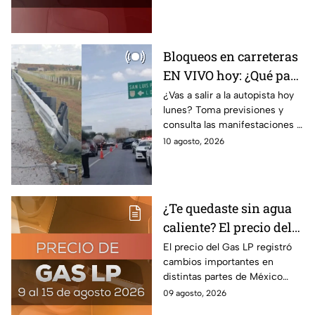
los ciudadanos, pero ¿a cuánto
está el litro?
Bloqueos en carreteras
EN VIVO hoy: ¿Qué pasa
en las autopistas de
¿Vas a salir a la autopista hoy
lunes? Toma previsiones y
México este 10 de
consulta las manifestaciones y
agosto?
bloqueos en las carreteras de
10 agosto, 2026
México este inicio de semana.
¿Te quedaste sin agua
caliente? El precio del
Gas LP en México para
El precio del Gas LP registró
cambios importantes en
la semana del 9 al 15 de
distintas partes de México
agosto 2026
para la semana del 9 del 15 de
09 agosto, 2026
agosto 2026; lista de costos