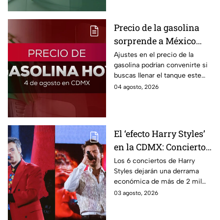
México.
Precio de la gasolina
sorprende a México
hoy: ¿en cuánto quedó?
Ajustes en el precio de la
gasolina podrían convenirte si
buscas llenar el tanque este
martes 4 de agosto 2026; aquí
04 agosto, 2026
la lista de precios por estado.
El ‘efecto Harry Styles’
en la CDMX: Conciertos
dejarán derrama de
Los 6 conciertos de Harry
Styles dejarán una derrama
más de 2 mil millones
económica de más de 2 mil
de pesos
millones de pesos en CDMX,
03 agosto, 2026
beneficiando al sector
turístico.