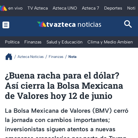
en vivo
TV Azteca
Azteca UNO
Azteca 7
Deportes
Notic
tv azteca
noticias
Política
Finanzas
Salud y Educación
Clima y Medio Ambiente
Azteca Noticias
Finanzas
Nota
¿Buena racha para el dólar?
Así cierra la Bolsa Mexicana
de Valores hoy 12 de junio
La Bolsa Mexicana de Valores (BMV) cerró
la jornada con cambios importantes;
inversionistas siguen atentos a nuevas