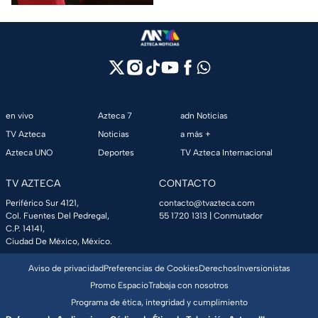
en vivo
Azteca 7
adn Noticias
TV Azteca
Noticias
a más +
Azteca UNO
Deportes
TV Azteca Internacional
TV AZTECA
CONTACTO
Periférico Sur 4121,
contacto@tvazteca.com
Col. Fuentes Del Pedregal,
55 1720 1313
| Conmutador
C.P. 14141,
Ciudad De México, México.
Aviso de privacidad
Preferencias de Cookies
Derechos
Inversionistas
Promo Espacio
Trabaja con nosotros
Programa de ética, integridad y cumplimiento