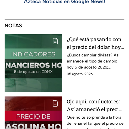
Azteca Noticias en Google News!
NOTAS
¿Qué está pasando con
el precio del dólar hoy
miércoles 5 de agosto
¿Busca cambiar divisas? Así
amanece el tipo de cambio
2026?
hoy 5 de agosto 2026;
consulta el precio del dólar
05 agosto, 2026
este miércoles y conoce si es
conveniente comprar.
Ojo aquí, conductores:
Así amaneció el precio
de la gasolina HOY
Que no te sorprenda a la hora
de llenar el tanque el precio de