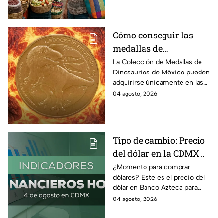
Cómo conseguir las
medallas de
Dinosaurios de México
La Colección de Medallas de
Dinosaurios de México pueden
adquirirse únicamente en las
tiendas físicas de la Casa de la
04 agosto, 2026
Moneda, pero ¿cuánto
cuestan?
Tipo de cambio: Precio
del dólar en la CDMX
hoy 4 de agosto 2026
¿Momento para comprar
dólares? Este es el precio del
dólar en Banco Azteca para
hoy martes 4 de agosto 2026:
04 agosto, 2026
Compra y venta de divisas en