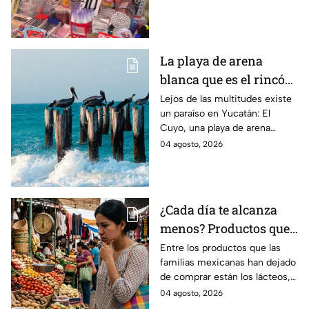
dinero este ciclo escolar
2026-2027.
La playa de arena
blanca que es el rincón
escondido en la Costa
Lejos de las multitudes existe
un paraíso en Yucatán: El
Esmeralda de Yucatán
Cuyo, una playa de arena
y es ideal para las
blanca en la Costa Esmeralda
04 agosto, 2026
vacaciones de verano
que promete tranquilidad y
paisajes inolvidables.
¿Cada día te alcanza
menos? Productos que
la gente deja de
Entre los productos que las
familias mexicanas han dejado
comprar para cubrir la
de comprar están los lácteos,
canasta básica en
comida enlatada, pan de caja,
04 agosto, 2026
México, según Anpec
entre otros artículos.