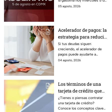
la gasolina hoy miércoles 5 de
agosto 2026; aquí te dejamos
05 agosto, 2026
la lista de costos estado por
estado.
Acelerador de pagos: la
estrategia para reducir
tus deudas más rápido
Si tus deudas siguen
creciendo, el acelerador de
y recuperar el control
pagos puede ayudarte a
de tus finanzas
ordenar tus finanzas, priorizar
04 agosto, 2026
pagos y avanzar hacia una
mayor tranquilidad económica.
Los términos de una
tarjeta de crédito que
debes entender para
¿Tienes o piensas contratar
una tarjeta de crédito?
evitar deudas
Conoce los conceptos clave