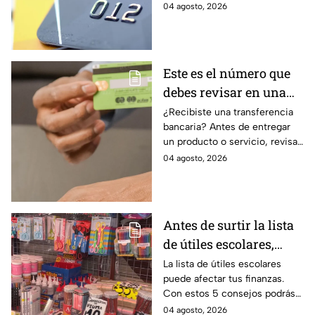
como CAT, fecha de corte,
04 agosto, 2026
pago mínimo e intereses para
evitar dudas.
Este es el número que
debes revisar en una
transferencia bancaria
¿Recibiste una transferencia
bancaria? Antes de entregar
para evitar fraudes
un producto o servicio, revisa
este número clave para
04 agosto, 2026
verificar si la operación es real
y evitar fraudes.
Antes de surtir la lista
de útiles escolares,
sigue estos 5 consejos
La lista de útiles escolares
puede afectar tus finanzas.
que pueden ahorrar
Con estos 5 consejos podrás
miles de pesos
organizar tus compras, ahorrar
04 agosto, 2026