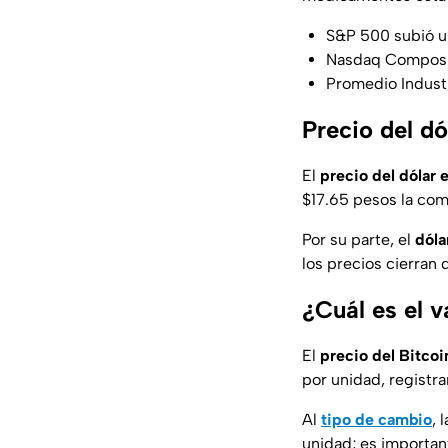
S&P 500 subió u
Nasdaq Composit
Promedio Industr
Precio del d
El
precio del dólar
$17.65 pesos la co
Por su parte, el
dóla
los precios cierran
¿Cuál es el v
El
precio del Bitcoi
por unidad, registr
Al
tipo de cambio
, l
unidad; es importa