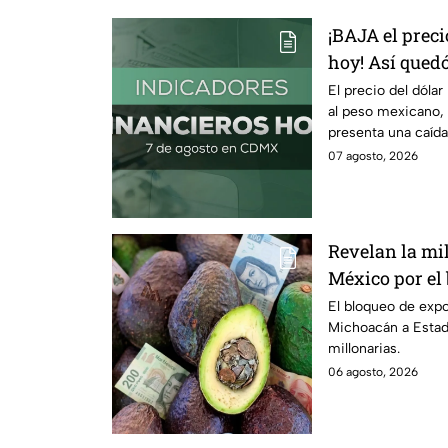
¡BAJA el preci
hoy! Así quedó
2026
El precio del dólar
al peso mexicano,
presenta una caída
07 agosto, 2026
Revelan la mi
México por el
Unidos al agu
El bloqueo de exp
Michoacán a Estad
millonarias.
06 agosto, 2026