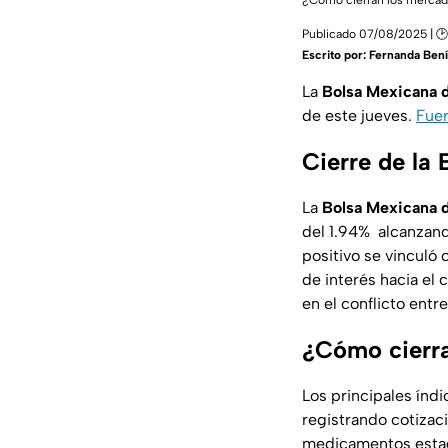
¿Cómo cierran los mercad
Publicado 07/08/2025 | 🕑
Escrito por:
Fernanda Benít
La
Bolsa Mexicana d
de este jueves.
Fuer
Cierre de la
La
Bolsa Mexicana 
del 1.94% alcanzand
positivo se vinculó
de interés hacia el 
en el conflicto entre
¿Cómo cierra
Los principales índ
registrando cotizaci
medicamentos esta