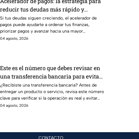
Acelerador de pagos: la estrategia para
reducir tus deudas más rápido y
recuperar el control de tus finanzas
Si tus deudas siguen creciendo, el acelerador de
pagos puede ayudarte a ordenar tus finanzas,
priorizar pagos y avanzar hacia una mayor
tranquilidad económica.
04 agosto, 2026
Este es el número que debes revisar en
una transferencia bancaria para evitar
fraudes
¿Recibiste una transferencia bancaria? Antes de
entregar un producto o servicio, revisa este número
clave para verificar si la operación es real y evitar
fraudes.
04 agosto, 2026
CONTACTO