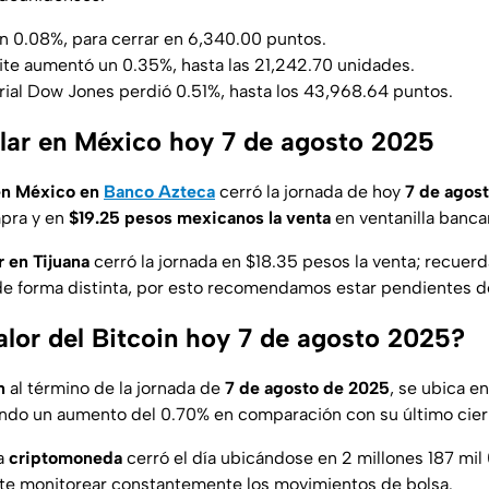
n 0.08%, para cerrar en 6,340.00 puntos.
e aumentó un 0.35%, hasta las 21,242.70 unidades.
ial Dow Jones perdió 0.51%, hasta los 43,968.64 puntos.
ólar en México hoy 7 de agosto 2025
 en México en
Banco Azteca
cerró la jornada de hoy
7 de agos
mpra y en
$19.25 pesos mexicanos la venta
en ventanilla bancar
r en Tijuana
cerró la jornada en $18.35 pesos la venta; recuerd
 de forma distinta, por esto recomendamos estar pendientes d
alor del Bitcoin hoy 7 de agosto 2025?
n
al término de la jornada de
7 de agosto de 2025
, se ubica en
ando un aumento del 0.70% en comparación con su último cier
a
criptomoneda
cerró el día ubicándose en 2 millones 187 mi
nte monitorear constantemente los movimientos de bolsa.