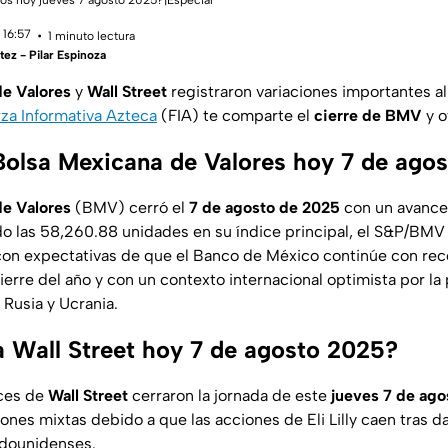
os hoy jueves 7 agosto 2025?|Especial
 16:57
1 minuto lectura
ez - Pilar Espinoza
e Valores
y
Wall Street
registraron variaciones importantes al 
za Informativa Azteca
(FIA) te comparte el
cierre de BMV
y o
 Bolsa Mexicana de Valores hoy 7 de ago
de Valores
(BMV) cerró el
7 de agosto de 2025
con un avance 
o las 58,260.88 unidades en su índice principal, el S&P/BMV 
 con expectativas de que el Banco de México continúe con reco
cierre del año y con un contexto internacional optimista por la
 Rusia y Ucrania.
 Wall Street hoy 7 de agosto 2025?
ices de
Wall Street
cerraron la jornada de este
jueves 7 de ago
ones mixtas debido a que las acciones de Eli Lilly caen tras d
dounidenses.