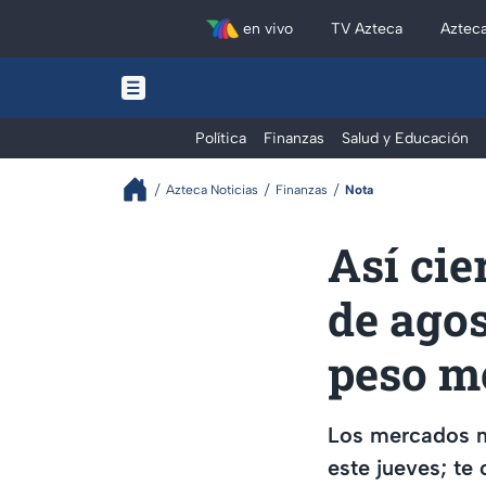
en vivo
TV Azteca
Aztec
Política
Finanzas
Salud y Educación
Azteca Noticias
Finanzas
Nota
Así cie
de agos
peso m
Los mercados m
este jueves; te