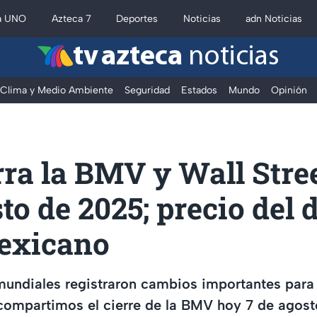
a UNO
Azteca 7
Deportes
Noticias
adn Noticias
tv azteca
noticias
Clima y Medio Ambiente
Seguridad
Estados
Mundo
Opinión
rra la BMV y Wall Stre
to de 2025; precio del 
exicano
undiales registraron cambios importantes para 
 compartimos el cierre de la BMV hoy 7 de agos