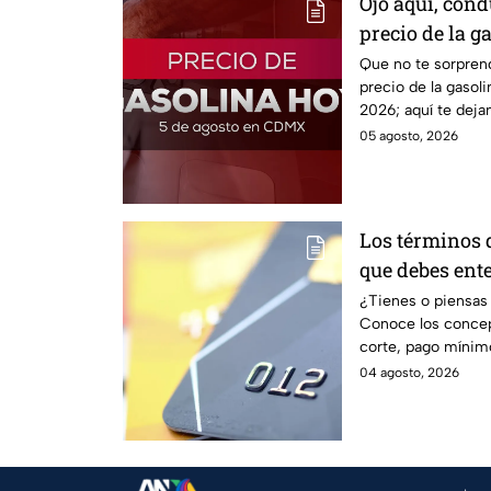
Ojo aquí, cond
precio de la 
Que no te sorprenda
precio de la gasol
2026; aquí te deja
estado.
05 agosto, 2026
Los términos d
que debes ent
¿Tienes o piensas 
Conoce los conce
corte, pago mínimo
04 agosto, 2026