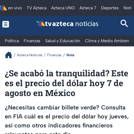
en vivo
TV Azteca
Azteca UNO
Azteca 7
Deportes
Notic
tv azteca
noticias
Política
Finanzas
Salud y Educación
Clima y Medio Ambiente
Azteca Noticias
Finanzas
Nota
¿Se acabó la tranquilidad? Este
es el precio del dólar hoy 7 de
agosto en México
¿Necesitas cambiar billete verde? Consulta
en FIA cuál es el precio del dólar hoy jueves,
así como otros indicadores financieros