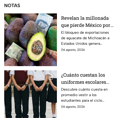
NOTAS
Revelan la millonada
que pierde México por
el bloqueo de Estados
El bloqueo de exportaciones
de aguacate de Michoacán a
Unidos al aguate de
Estados Unidos genera
Michoacán
pérdidas millonarias.
06 agosto, 2026
¿Cuánto cuestan los
uniformes escolares
para el regreso a clases
Descubre cuánto cuesta en
promedio vestir a los
2026, según su grado?
estudiantes para el ciclo
escolar 2026-2027 y consejos
06 agosto, 2026
prácticos para ahorrar en los
uniformes escolares.