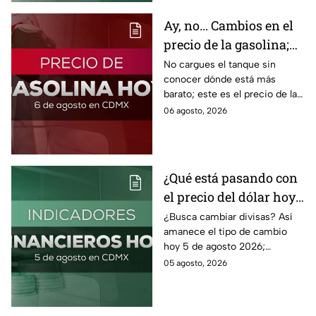
Ay, no... Cambios en el
precio de la gasolina;
así quedó HOY
No cargues el tanque sin
conocer dónde está más
barato; este es el precio de la
gasolina para hoy jueves 6 de
06 agosto, 2026
agosto 2026 sin afectar tu
bolsillo.
¿Qué está pasando con
el precio del dólar hoy
miércoles 5 de agosto
¿Busca cambiar divisas? Así
amanece el tipo de cambio
2026?
hoy 5 de agosto 2026;
consulta el precio del dólar
05 agosto, 2026
este miércoles y conoce si es
conveniente comprar.