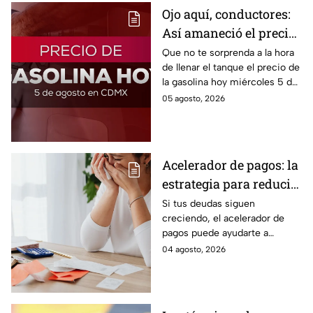
Ojo aquí, conductores:
Así amaneció el precio
de la gasolina HOY
Que no te sorprenda a la hora
de llenar el tanque el precio de
la gasolina hoy miércoles 5 de
agosto 2026; aquí te dejamos
05 agosto, 2026
la lista de costos estado por
estado.
Acelerador de pagos: la
estrategia para reducir
tus deudas más rápido
Si tus deudas siguen
creciendo, el acelerador de
y recuperar el control
pagos puede ayudarte a
de tus finanzas
ordenar tus finanzas, priorizar
04 agosto, 2026
pagos y avanzar hacia una
mayor tranquilidad económica.