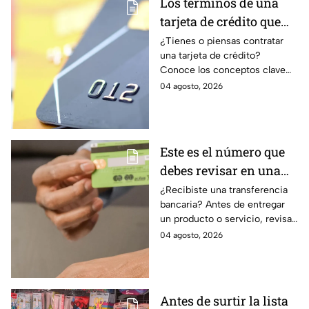
Los términos de una
tarjeta de crédito que
debes entender para
¿Tienes o piensas contratar
una tarjeta de crédito?
evitar deudas
Conoce los conceptos clave
como CAT, fecha de corte,
04 agosto, 2026
pago mínimo e intereses para
evitar dudas.
Este es el número que
debes revisar en una
transferencia bancaria
¿Recibiste una transferencia
bancaria? Antes de entregar
para evitar fraudes
un producto o servicio, revisa
este número clave para
04 agosto, 2026
verificar si la operación es real
y evitar fraudes.
Antes de surtir la lista