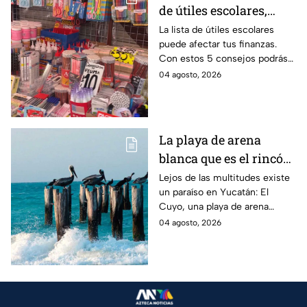
de útiles escolares,
sigue estos 5 consejos
La lista de útiles escolares
puede afectar tus finanzas.
que pueden ahorrar
Con estos 5 consejos podrás
miles de pesos
organizar tus compras, ahorrar
04 agosto, 2026
dinero este ciclo escolar
2026-2027.
La playa de arena
blanca que es el rincón
escondido en la Costa
Lejos de las multitudes existe
un paraíso en Yucatán: El
Esmeralda de Yucatán
Cuyo, una playa de arena
y es ideal para las
blanca en la Costa Esmeralda
04 agosto, 2026
vacaciones de verano
que promete tranquilidad y
paisajes inolvidables.