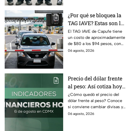
¿Por qué se bloquea la
TAG IAVE? Estas son las
razones por las que no
El TAG IAVE de Capufe tiene
un costo de aproximadamente
pasa en la caseta
de $80 a los $94 pesos, con
IVA incluido; te compartimos
06 agosto, 2026
las razones por las que podría
bloquearse.
Precio del dólar frente
al peso: Así cotiza hoy 6
de agosto 2026
¿Cómo quedó el precio del
dólar frente al peso? Conoce
si conviene cambiar divisas y
cómo el flujo en el estrecho de
06 agosto, 2026
Ormuz afecta al precio del
petróleo.