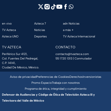
en vivo
Azteca 7
adn Noticias
TV Azteca
Noticias
a más +
Azteca UNO
Deportes
TV Azteca Internacional
TV AZTECA
CONTACTO
Periférico Sur 4121,
contacto@tvazteca.com
Col. Fuentes Del Pedregal,
55 1720 1313
| Conmutador
C.P. 14141,
Ciudad De México, México.
Aviso de privacidad
Preferencias de Cookies
Derechos
Inversionistas
Promo Espacio
Trabaja con nosotros
Programa de ética, integridad y cumplimiento
Defensor de Audiencias y Código de Ética de Televisión Azteca III y
Televisora del Valle de México