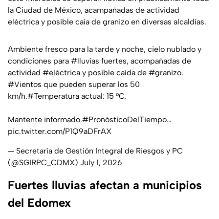
la Ciudad de México, acampañadas de actividad
eléctrica y posible caía de granizo en diversas alcaldías.
Ambiente fresco para la tarde y noche, cielo nublado y
condiciones para
#lluvias
fuertes, acompañadas de
actividad
#eléctrica
y posible caída de
#granizo
.
#Vientos
que pueden superar los 50
km/h.
#Temperatura
actual: 15 °C.
Mantente informado.
#PronósticoDelTiempo
…
pic.twitter.com/P1Q9aDFrAX
— Secretaría de Gestión Integral de Riesgos y PC
(@SGIRPC_CDMX)
July 1, 2026
Fuertes lluvias afectan a municipios
del Edomex