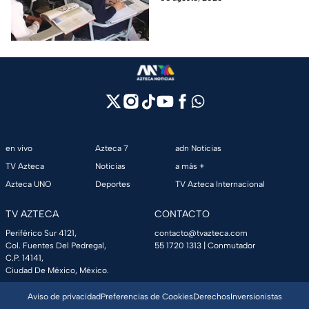
clases
comienzo el ciclo escolar SEP
2026-2027.
en vivo
Azteca 7
adn Noticias
TV Azteca
Noticias
a más +
Azteca UNO
Deportes
TV Azteca Internacional
TV AZTECA
CONTACTO
Periférico Sur 4121,
contacto@tvazteca.com
Col. Fuentes Del Pedregal,
55 1720 1313
| Conmutador
C.P. 14141,
Ciudad De México, México.
Aviso de privacidad
Preferencias de Cookies
Derechos
Inversionistas