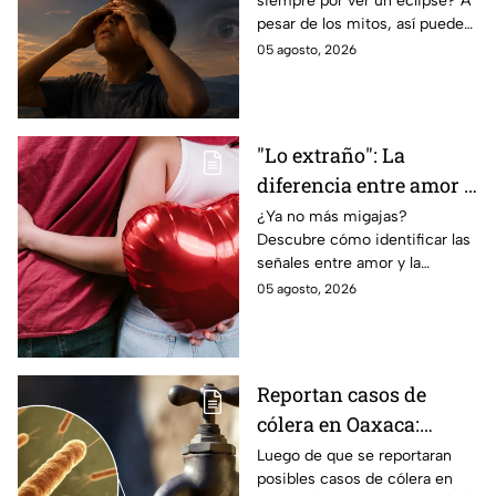
siempre por ver un eclipse? A
puedes observarlo de
pesar de los mitos, así puedes
forma segura
observar un eclipse parcial y
05 agosto, 2026
total de forma segura.
"Lo extraño": La
diferencia entre amor y
dependencia
¿Ya no más migajas?
Descubre cómo identificar las
emocional
señales entre amor y la
dependencia emocional. Estos
05 agosto, 2026
son los puntos clave para salir
de una relación inestable.
Reportan casos de
cólera en Oaxaca:
síntomas y las
Luego de que se reportaran
posibles casos de cólera en
principales formas de