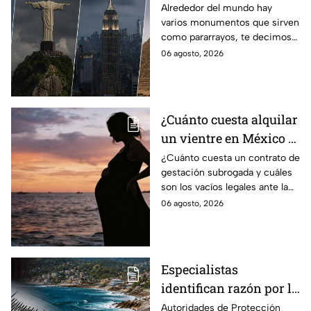
famosos del mundo que
Alrededor del mundo hay
varios monumentos que sirven
también funcionan
como pararrayos, te decimos
como pararrayos
los cuatro más icónicos y
06 agosto, 2026
cómo es que adquieren esta
función.
¿Cuánto cuesta alquilar
un vientre en México y
en qué estados se
¿Cuánto cuesta un contrato de
gestación subrogada y cuáles
permite la gestación
son los vacíos legales ante la
subrogada?
falta de una ley federal que
06 agosto, 2026
regule esta práctica en
México?
Especialistas
identifican razón por la
que tiembla tanto en
Autoridades de Protección