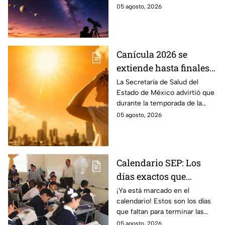
astronómicos que
astronómicos ocurrirán el
05 agosto, 2026
México sí podrá ver
mismo día, además del eclipse
solar.
Canícula 2026 se
extiende hasta finales
de agosto: estas son las
La Secretaría de Salud del
Estado de México advirtió que
enfermedades más
durante la temporada de la
comunes de la
canícula 2026 suelen aumentar
05 agosto, 2026
temporada
ciertos tipos de
enfermedades.
Calendario SEP: Los
días exactos que
quedan de las
¡Ya está marcado en el
calendario! Estos son los días
vacaciones de verano
que faltan para terminar las
antes del regreso a
vacaciones de verano y que dé
05 agosto, 2026