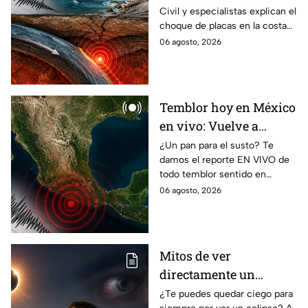
Civil y especialistas explican el
Guerrero
choque de placas en la costa
de Guerrero; ¿cuál es el sismo
06 agosto, 2026
más grande sentido en el
estado?
Temblor hoy en México
en vivo: Vuelve a
temblar en Baja
¿Un pan para el susto? Te
damos el reporte EN VIVO de
California durante la
todo temblor sentido en
madrugada
México con epicentro,
06 agosto, 2026
magnitud e información de
autoridades.
Mitos de ver
directamente un
eclipse parcial: así
¿Te puedes quedar ciego para