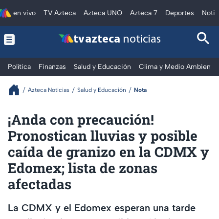
en vivo
TV Azteca
Azteca UNO
Azteca 7
Deportes
Notic
tv azteca
noticias
Política
Finanzas
Salud y Educación
Clima y Medio Ambiente
Azteca Noticias
Salud y Educación
Nota
¡Anda con precaución!
Pronostican lluvias y posible
caída de granizo en la CDMX y
Edomex; lista de zonas
afectadas
La CDMX y el Edomex esperan una tarde