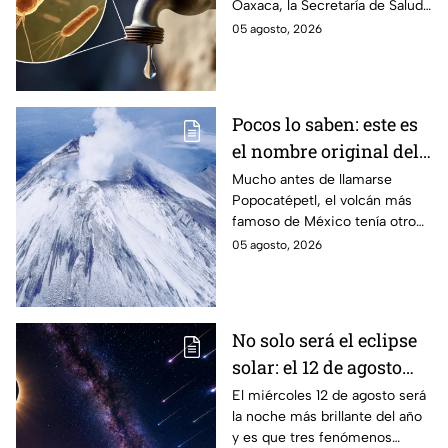
Oaxaca, la Secretaría de Salud
contagio
del Estado pide tomar
05 agosto, 2026
precauciones; pero ¿cómo se
contagia?
Pocos lo saben: este es
el nombre original del
volcán Popocatépetl
Mucho antes de llamarse
Popocatépetl, el volcán más
famoso de México tenía otro
nombre que pocos conocen y
05 agosto, 2026
que revela parte de la
cosmovisión de los pueblos
originarios.
No solo será el eclipse
solar: el 12 de agosto
ocurrirán tres
El miércoles 12 de agosto será
la noche más brillante del año
fenómenos
y es que tres fenómenos