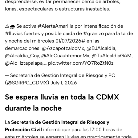
desprenderse, evitar permanecer cerca de árboles,
lonas, espectaculares o estructuras inestables.
⚠️🌧️ Se activa
#AlertaAmarilla
por intensificación de
#lluvias
fuertes y posible caída de
#granizo
para la tarde
y noche del miércoles 01/07/2026# en las
demarcaciones:
@AzcapotzalcoMx
,
@BJAlcaldia
,
@Alcaldia_Coy
,
@AlcCuauhtemocMx
,
@TuAlcaldiaGAM
,
@Alc_Iztapalapa
,…
pic.twitter.com/YO7RoZtN0z
— Secretaría de Gestión Integral de Riesgos y PC
(@SGIRPC_CDMX)
July 1, 2026
Se espera lluvia en toda la CDMX
durante la noche
La
Secretaría de Gestión Integral de Riesgos y
Protección Civil
informó que para las 17:00 horas de
este miércoles se esperan lluvias en practicamente toda