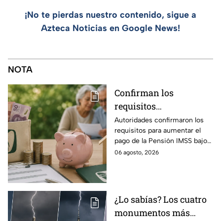
¡No te pierdas nuestro contenido, sigue a
Azteca Noticias en Google News!
NOTA
Confirman los
requisitos
indispensables para
Autoridades confirmaron los
requisitos para aumentar el
incrementar el pago de
pago de la Pensión IMSS bajo
la Pensión IMSS bajo el
la Ley 73, ¿cuáles son?
06 agosto, 2026
régimen de la Ley 73
¿Lo sabías? Los cuatro
monumentos más