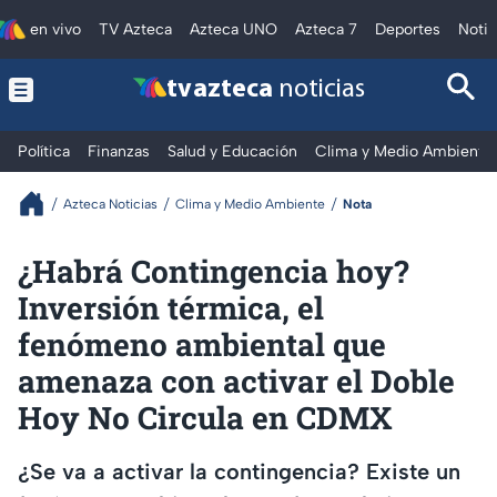
en vivo
TV Azteca
Azteca UNO
Azteca 7
Deportes
Notic
tv azteca
noticias
Política
Finanzas
Salud y Educación
Clima y Medio Ambiente
Azteca Noticias
Clima y Medio Ambiente
Nota
¿Habrá Contingencia hoy?
Inversión térmica, el
fenómeno ambiental que
amenaza con activar el Doble
Hoy No Circula en CDMX
¿Se va a activar la contingencia? Existe un