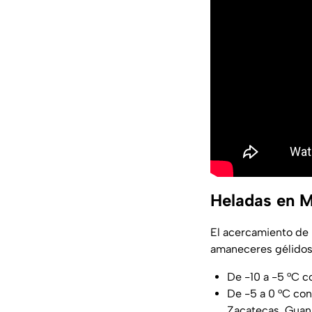
Heladas en M
El acercamiento de u
amaneceres gélidos 
De -10 a -5 °C c
De -5 a 0 °C con
Zacatecas, Guana