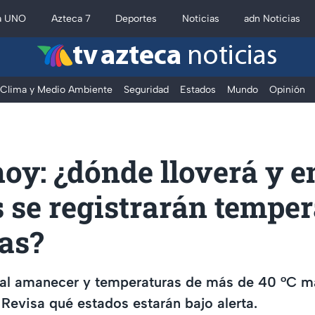
a UNO
Azteca 7
Deportes
Noticias
adn Noticias
tv azteca
noticias
Clima y Medio Ambiente
Seguridad
Estados
Mundo
Opinión
oy: ¿dónde lloverá y e
 se registrarán tempe
as?
o al amanecer y temperaturas de más de 40 °C ma
Revisa qué estados estarán bajo alerta.