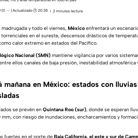
uvias, frío y altas temperaturas en todo el país
9:01
| Actualizado 🕑 20:35
2 minutos lectura
 madrugada y todo el viernes,
México
enfrentará un escenario
s torrenciales en el sureste, descensos drásticos de temperatu
 como calor extremo en estados del Pacífico.
lógico Nacional (SMN)
mantiene vigilancia por varios sistema
entre ellos canales de baja presión, inestabilidad atmosférica
á mañana en México: estados con lluvias 
sladas
lados se prevén en
Quintana Roo (sur)
, donde se esperan llu
50 mm, con riesgo de inundaciones, encharcamientos y formac
s fuertes en el norte de
Baja California, el este y sur de Cam