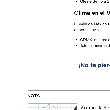
Oleaje de 1.5 a 
Clima en el V
El Valle de México t
esperan lluvias.
CDMX: mínima de
Toluca: mínima d
¡No te pie
NOTA
Arranca la Se