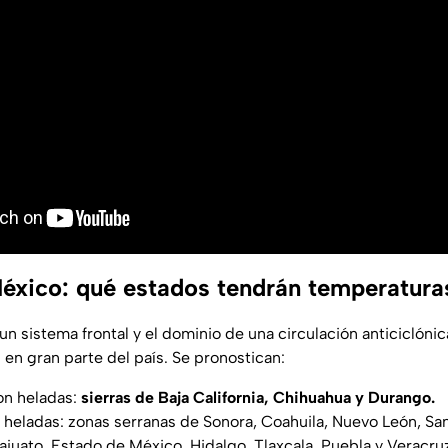
éxico: qué estados tendrán temperatura
n sistema frontal y el dominio de una circulación anticiclónic
en gran parte del país. Se pronostican:
on heladas:
sierras de Baja California, Chihuahua y Durango.
 heladas: zonas serranas de Sonora, Coahuila, Nuevo León, San
juato, Estado de México, Hidalgo, Tlaxcala, Puebla y Veracru