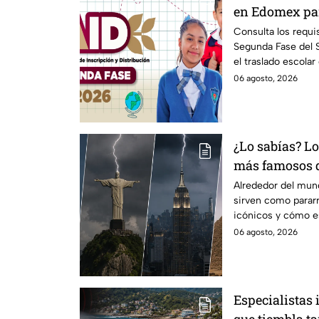
en Edomex par
Fechas clave 
Consulta los requis
Segunda Fase del
de escuela
el traslado escolar
escolar.
06 agosto, 2026
¿Lo sabías? L
más famosos 
funcionan co
Alrededor del mu
sirven como parar
icónicos y cómo e
06 agosto, 2026
Especialistas 