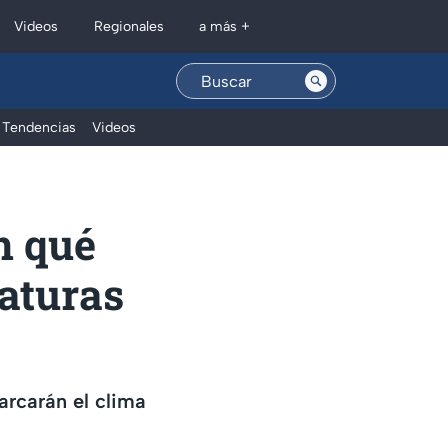
Regionales
Videos
a más +
Tendencias
Videos
n qué
raturas
rcarán el clima