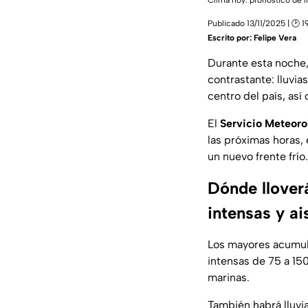
Clima hoy: pronóstico de ll
Publicado 13/11/2025 | 🕑 1
Escrito por:
Felipe Vera
Durante esta noche,
contrastante: lluvia
centro del país, así
El
Servicio Meteoro
las próximas horas, 
un nuevo frente frío.
Dónde llover
intensas y ai
Los mayores acumu
intensas de 75 a 1
marinas.
También habrá lluvia