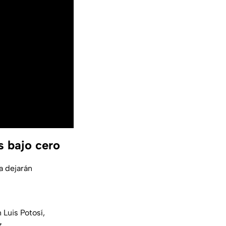
s bajo cero
a dejarán
 Luis Potosí,
z.