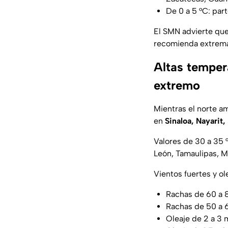
De 0 a 5 °C: par
El SMN advierte que 
recomienda extrema
Altas temper
extremo
Mientras el norte a
en
Sinaloa, Nayarit
Valores de 30 a 35 
León, Tamaulipas, M
Vientos fuertes y ol
Rachas de 60 a 
Rachas de 50 a 6
Oleaje de 2 a 3 