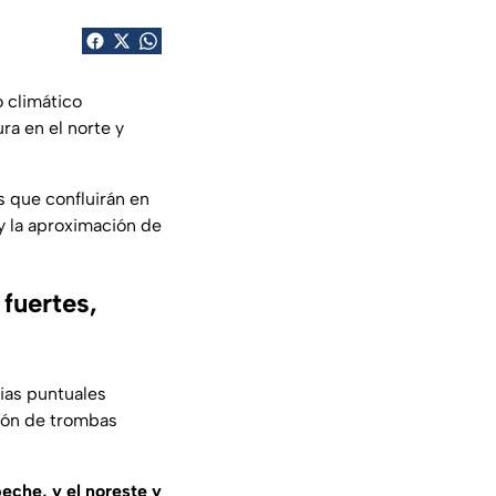
 climático
ra en el norte y
s que confluirán en
 y la aproximación de
fuertes,
vias puntuales
ión de trombas
peche, y el noreste y