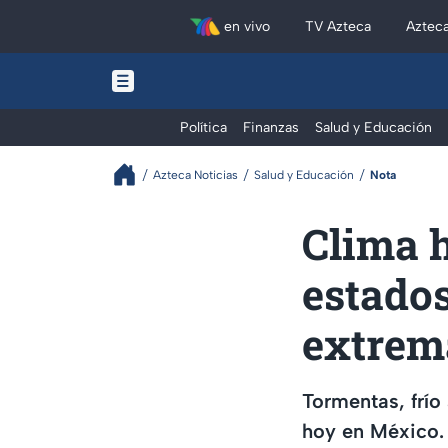
en vivo
TV Azteca
Aztec
Política
Finanzas
Salud y Educación
Azteca Noticias
Salud y Educación
Nota
Clima h
estados
extrem
Tormentas, frí
hoy en México. 