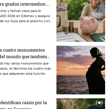
a grados intermedios:
y requisitos para cambios
itos y fechas clave para la
 SAID 2026 en Edomex y asegura
 de tus hijos para el próximo ciclo
os cuatro monumentos
del mundo que también
mo pararrayos
ndo hay varios monumentos que
rayos, te decimos los cuatro más
s que adquieren esta función.
identifican razón por la