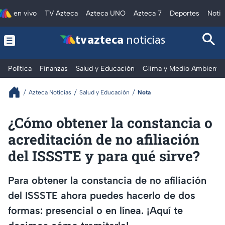
en vivo
TV Azteca
Azteca UNO
Azteca 7
Deportes
Notic
tv azteca
noticias
Política
Finanzas
Salud y Educación
Clima y Medio Ambiente
Azteca Noticias
Salud y Educación
Nota
¿Cómo obtener la constancia o
acreditación de no afiliación
del ISSSTE y para qué sirve?
Para obtener la constancia de no afiliación
del ISSSTE ahora puedes hacerlo de dos
formas: presencial o en línea. ¡Aquí te