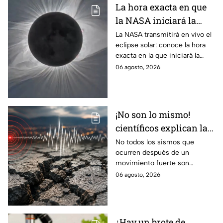
La hora exacta en que
la NASA iniciará la
transmisión en vivo
La NASA transmitirá en vivo el
eclipse solar: conoce la hora
del eclipse solar
exacta en la que iniciará la
cobertura para no perderte de
06 agosto, 2026
este fenómeno astronómico
único.
¡No son lo mismo!
científicos explican las
diferencias entre
No todos los sismos que
ocurren después de un
enjambre sísmico y
movimiento fuerte son
réplicas
réplicas. Científicos explican
06 agosto, 2026
qué es un enjambre sísmico y
qué significa.
¿Hay un brote de