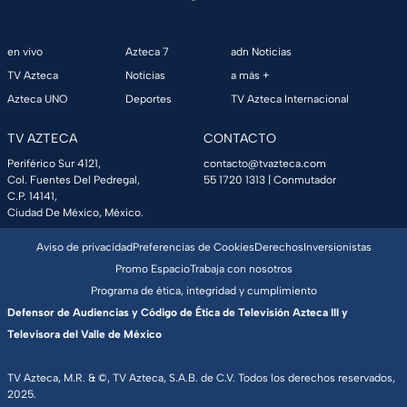
en vivo
Azteca 7
adn Noticias
TV Azteca
Noticias
a más +
Azteca UNO
Deportes
TV Azteca Internacional
TV AZTECA
CONTACTO
Periférico Sur 4121,
contacto@tvazteca.com
Col. Fuentes Del Pedregal,
55 1720 1313
| Conmutador
C.P. 14141,
Ciudad De México, México.
Aviso de privacidad
Preferencias de Cookies
Derechos
Inversionistas
Promo Espacio
Trabaja con nosotros
Programa de ética, integridad y cumplimiento
Defensor de Audiencias y Código de Ética de Televisión Azteca III y
Televisora del Valle de México
TV Azteca, M.R. & ©, TV Azteca, S.A.B. de C.V. Todos los derechos reservados,
2025.