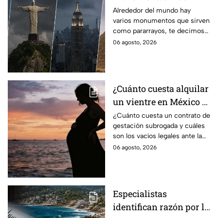
famosos del mundo que
Alrededor del mundo hay
varios monumentos que sirven
también funcionan
como pararrayos, te decimos
como pararrayos
los cuatro más icónicos y
06 agosto, 2026
cómo es que adquieren esta
función.
¿Cuánto cuesta alquilar
un vientre en México y
en qué estados se
¿Cuánto cuesta un contrato de
gestación subrogada y cuáles
permite la gestación
son los vacíos legales ante la
subrogada?
falta de una ley federal que
06 agosto, 2026
regule esta práctica en
México?
Especialistas
identifican razón por la