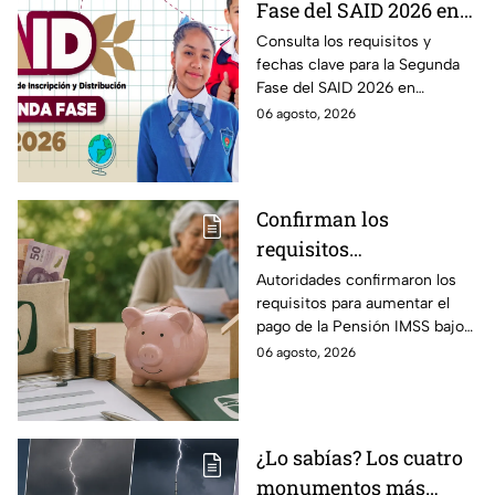
Fase del SAID 2026 en
Edomex para grados
Consulta los requisitos y
fechas clave para la Segunda
intermedios: Fechas
Fase del SAID 2026 en
clave y requisitos para
Edomex y asegura el traslado
06 agosto, 2026
cambios de escuela
escolar de tus hijos para el
próximo ciclo escolar.
Confirman los
requisitos
indispensables para
Autoridades confirmaron los
requisitos para aumentar el
incrementar el pago de
pago de la Pensión IMSS bajo
la Pensión IMSS bajo el
la Ley 73, ¿cuáles son?
06 agosto, 2026
régimen de la Ley 73
¿Lo sabías? Los cuatro
monumentos más