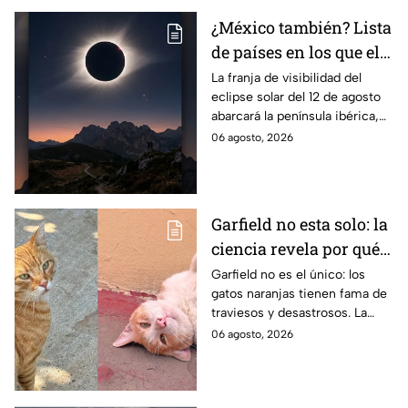
¿México también? Lista
de países en los que el
12 de agosto se verá el
La franja de visibilidad del
eclipse solar del 12 de agosto
eclipse solar total y en
abarcará la península ibérica,
los que será parcial
por lo que solo podrá
06 agosto, 2026
observarse de manera total en
algunas ciudades.
Garfield no esta solo: la
ciencia revela por qué
los gatos naranjas
Garfield no es el único: los
gatos naranjas tienen fama de
tienen tanta fama de
traviesos y desastrosos. La
hacer "desastres"
ciencia explica qué hay detrás
06 agosto, 2026
de su color y peculiar
reputación.