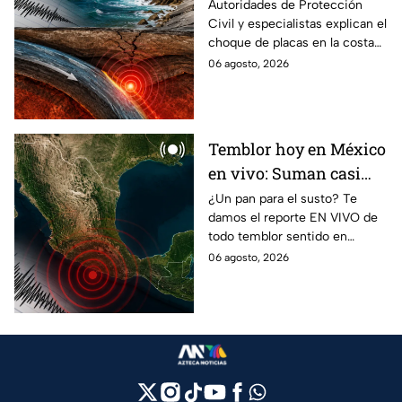
que tiembla tanto en
Autoridades de Protección
Civil y especialistas explican el
Guerrero
choque de placas en la costa
de Guerrero; ¿cuál es el sismo
06 agosto, 2026
más grande sentido en el
estado?
Temblor hoy en México
en vivo: Suman casi
mil 500 réplicas del
¿Un pan para el susto? Te
damos el reporte EN VIVO de
sismo ocurrido en
todo temblor sentido en
Chiapas
México con epicentro,
06 agosto, 2026
magnitud e información de
autoridades.