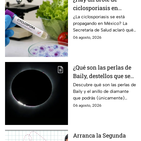
ciclosporiasis en
México? Salud rompe
¿La ciclosporiasis se está
propagando en México? La
el silencio tras 33 casos
Secretaría de Salud aclaró qué
detectados
ocurre tras la detección de 33
06 agosto, 2026
casos y explicó por qué
descarta un brote.
¿Qué son las perlas de
Baily, destellos que se
podrán ver
Descubre qué son las perlas de
Baily y el anillo de diamante
ÚNICAMENTE durante
que podrás (únicamente)
el eclipse solar 2026 del
observar durante el eclipse
06 agosto, 2026
12 de agosto?
solar 2026 este próximo 12 de
agosto.
Arranca la Segunda