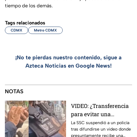
tiempo de los demás.
Tags relacionados
CDMX
Metro CDMX
¡No te pierdas nuestro contenido, sigue a
Azteca Noticias en Google News!
NOTAS
VIDEO: ¿Transferencia
para evitar una
sanción? SSC suspende
La SSC suspendió a un policía
tras difundirse un video donde
a policía y abre
presuntamente recibe una