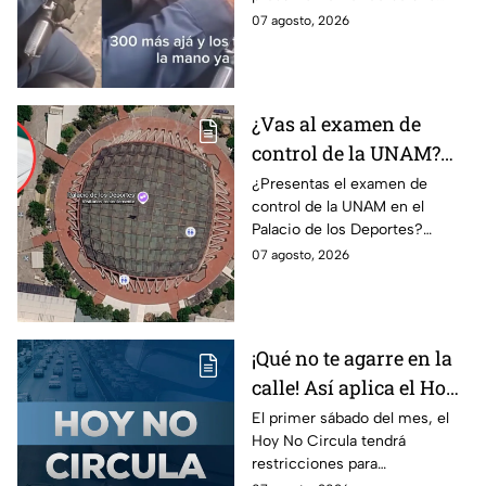
investigación
transferencia para evitar una
07 agosto, 2026
sanción; Asuntos Internos ya
investiga.
¿Vas al examen de
control de la UNAM?
Así puedes llegar al
¿Presentas el examen de
control de la UNAM en el
Palacio de los Deportes
Palacio de los Deportes?
en Metro, camión y
Consulta cómo llegar en
07 agosto, 2026
Metrobús
Metro, camión y Metrobús y
planea tu traslado con
anticipación.
¡Qué no te agarre en la
calle! Así aplica el Hoy
No Circula el primer
El primer sábado del mes, el
Hoy No Circula tendrá
sábado del mes
restricciones para