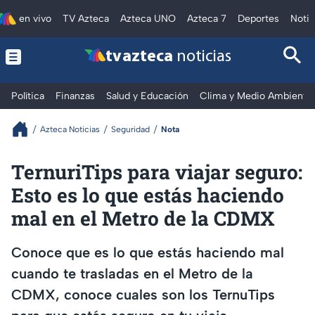
en vivo
TV Azteca
Azteca UNO
Azteca 7
Deportes
Notic
tv azteca
noticias
Política
Finanzas
Salud y Educación
Clima y Medio Ambiente
Azteca Noticias
Seguridad
Nota
TernuriTips para viajar seguro:
Esto es lo que estás haciendo
mal en el Metro de la CDMX
Conoce que es lo que estás haciendo mal
cuando te trasladas en el Metro de la
CDMX, conoce cuales son los TernuTips