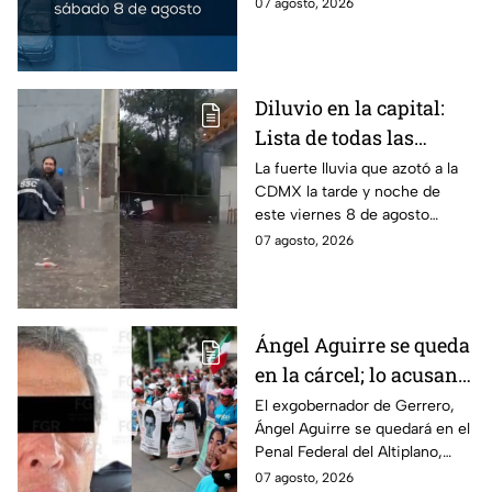
determinados vehículos en la
07 agosto, 2026
CDMX y en el Edomex. Revisa
si puedes tomar las llaves y
arrancar.
Diluvio en la capital:
Lista de todas las
inundaciones en CDMX
La fuerte lluvia que azotó a la
CDMX la tarde y noche de
HOY viernes 7 de
este viernes 8 de agosto
agosto
provocó inundaciones y otras
07 agosto, 2026
afectaciones.
Ángel Aguirre se queda
en la cárcel; lo acusan
de destruir
El exgobernador de Gerrero,
Ángel Aguirre se quedará en el
información del caso
Penal Federal del Altiplano,
Ayotzinapa
luego de que fue detenido ayer
07 agosto, 2026