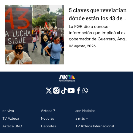
5 claves que revelarían
dónde están los 43 de
Ayotzinapa tras
La FGR dio a conocer
información que implicó al ex
captura de Ángel
gobernador de Guerrero, Ángel
Aguirre, ex gobernador
Aguirre, quien fue detenido
06 agosto, 2026
de Guerrero
por su presunta relación con el
caso Ayotzinapa.
en vivo
Azteca 7
adn Noticias
TV Azteca
Noticias
a más +
Azteca UNO
Deportes
TV Azteca Internacional