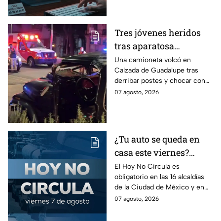
"Clickfix"
información de tu equipo.
Tres jóvenes heridos
tras aparatosa
volcadura en Tepeyac
Una camioneta volcó en
Calzada de Guadalupe tras
Insurgentes y operativo
derribar postes y chocar con
en la Juárez, mientras
un árbol, dejando a tres
07 agosto, 2026
dormía
jóvenes lesionados.
¿Tu auto se queda en
casa este viernes?
Revisa el Hoy No
El Hoy No Circula es
obligatorio en las 16 alcaldías
Circula de este 7 de
de la Ciudad de México y en
agosto
los municipios conurbados del
07 agosto, 2026
Estado de México.