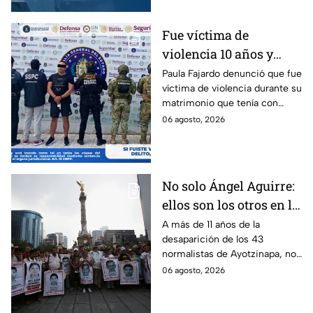
Fue víctima de
violencia 10 años y
hasta ahora detienen al
Paula Fajardo denunció que fue
víctima de violencia durante su
presunto agresor: el
matrimonio que tenía con
caso de Paula Fajardo
Jorge Francisco “N”, quien fue
06 agosto, 2026
detenido por intento de
feminicidio.
No solo Ángel Aguirre:
ellos son los otros en la
lupa por el caso
A más de 11 años de la
desaparición de los 43
Ayotzinapa
normalistas de Ayotzinapa, no
se ha conocido el paradero de
06 agosto, 2026
los estudiantes a pesar de las
detenciones por el caso.