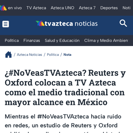
en vivo
TV Azteca
Azteca UNO
Azteca 7
Deportes
Notic
tv azteca
noticias
Política
Finanzas
Salud y Educación
Clima y Medio Ambiente
Azteca Noticias
Política
Nota
¿#NoVeasTVAzteca? Reuters y
Oxford colocan a TV Azteca
como el medio tradicional con
mayor alcance en México
Mientras el #NoVeasTVAzteca hacía ruido
en redes, un estudio de Reuters y Oxford