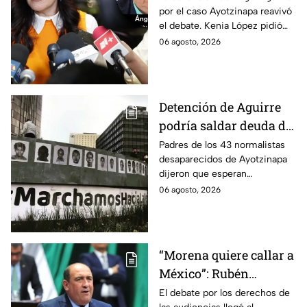
por el caso Ayotzinapa reavivó
López; exige justicia
el debate. Kenia López pidió
por caso Ayotzinapa
que no sea un distractor
06 agosto, 2026
político, sino justicia para las
familias.
Detención de Aguirre
podría saldar deuda de
justicia: padres de los
Padres de los 43 normalistas
desaparecidos de Ayotzinapa
43 de Ayotzinapa
dijeron que esperan
información oficial sobre la
06 agosto, 2026
detención de Ángel Aguirre,
quien ya está en el penal del
Altiplano.
“Morena quiere callar a
México”: Rubén
Moreira pide frenar
El debate por los derechos de