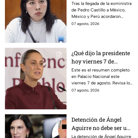
relaciones
Tras la llegada de la exministra
de Pedro Castillo a México,
diplomáticas tras
México y Perú acordaron
llegada de Betssy
reanudar relaciones desde
07 agosto, 2026
Chávez al país
aquella ruptura en noviembre
de 2025.
¿Qué dijo la presidente
hoy viernes 7 de
agosto? Resumen EN
Este es el resumen completo
en Palacio Nacional este
VIVO
viernes 7 de agosto. Revisa los
datos presentados y las
07 agosto, 2026
respuestas de la presidente al
momento.
Detención de Ángel
Aguirre no debe ser un
distractor, pide Kenia
La detención de Ángel Aguirre