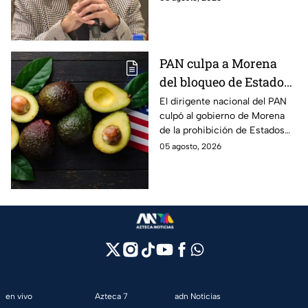
buscarán un amparo para que
continúe su proceso en prisión
domiciliaria.
PAN culpa a Morena
del bloqueo de Estados
Unidos al aguacate de
El dirigente nacional del PAN
culpó al gobierno de Morena
Michoacán
de la prohibición de Estados
Unidos para exportar aguacate
05 agosto, 2026
de Michoacán.
en vivo
Azteca 7
adn Noticias