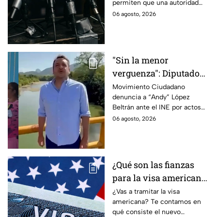
permiten que una autoridad
gubernamental supervise,
06 agosto, 2026
revise y hasta castigue el
contenido que transmiten los
medios.
"Sin la menor
verguenza": Diputado
Juan Zavala denuncia
Movimiento Ciudadano
denuncia a “Andy” López
ante el INE a Andy
Beltrán ante el INE por actos
López Beltrán por
anticipados de campaña en
06 agosto, 2026
campaña anticipada en
Tabasco.
Tabasco
¿Qué son las fianzas
para la visa americana
y por qué causan tanta
¿Vas a tramitar la visa
americana? Te contamos en
controversia?
qué consiste el nuevo