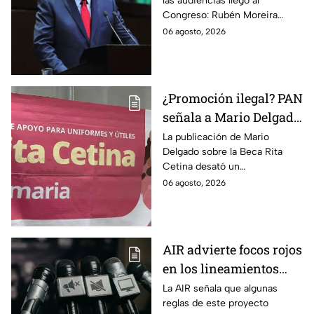
las audiencias llegó al
discusión de
Congreso: Rubén Moreira
lineamientos de
reclama una consulta con
06 agosto, 2026
audiencias hasta
voces del sector de
escuchar a periodistas
comunicación.
y expertos
¿Promoción ilegal? PAN
señala a Mario Delgado
por publicación sobre
La publicación de Mario
Delgado sobre la Beca Rita
la Beca Rita Cetina
Cetina desató un
enfrentamiento entre Morena
06 agosto, 2026
y el PAN, que acusa posible
promoción personalizada y
hasta peculado.
AIR advierte focos rojos
en los lineamientos
para proteger a las
La AIR señala que algunas
reglas de este proyecto
audiencias