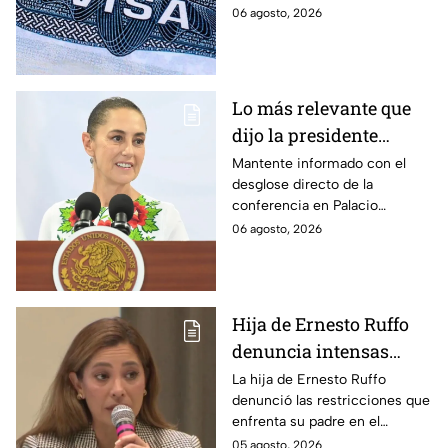
programa de fianzas
06 agosto, 2026
reembolsables de hasta 15 mil
dólares y a qué países aplica.
Lo más relevante que
dijo la presidente
Claudia Sheinbaum
Mantente informado con el
desglose directo de la
hoy jueves 6 de agosto
conferencia en Palacio
en la mañanera
Nacional este jueves 6 de
06 agosto, 2026
agosto. Descubre las medidas
anunciadas por la presidente
en tiempo real.
Hija de Ernesto Ruffo
denuncia intensas
restricciones en el
La hija de Ernesto Ruffo
denunció las restricciones que
Altiplano; buscan que
enfrenta su padre en el
salga del penal
Altiplano y anunció que
05 agosto, 2026