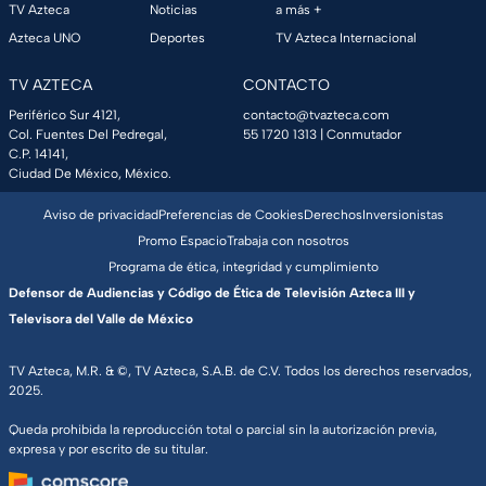
TV Azteca
Noticias
a más +
Azteca UNO
Deportes
TV Azteca Internacional
TV AZTECA
CONTACTO
Periférico Sur 4121,
contacto@tvazteca.com
Col. Fuentes Del Pedregal,
55 1720 1313
| Conmutador
C.P. 14141,
Ciudad De México, México.
Aviso de privacidad
Preferencias de Cookies
Derechos
Inversionistas
Promo Espacio
Trabaja con nosotros
Programa de ética, integridad y cumplimiento
Defensor de Audiencias y Código de Ética de Televisión Azteca III y
Televisora del Valle de México
TV Azteca, M.R. & ©, TV Azteca, S.A.B. de C.V. Todos los derechos reservados,
2025.
Queda prohibida la reproducción total o parcial sin la autorización previa,
expresa y por escrito de su titular.