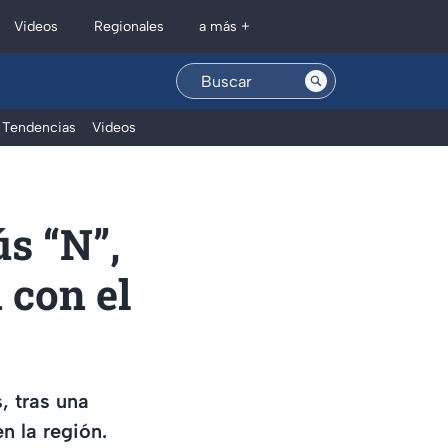
Regionales
Videos
a más +
Tendencias
Videos
ús “N”,
 con el
, tras una
n la región.