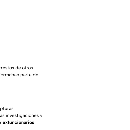
rrestos de otros
 formaban parte de
apturas
las investigaciones y
y exfuncionarios