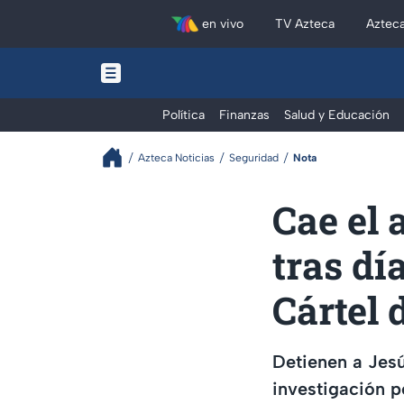
en vivo
TV Azteca
Aztec
Política
Finanzas
Salud y Educación
Azteca Noticias
Seguridad
Nota
Cae el 
tras dí
Cártel 
Detienen a Jesú
investigación p