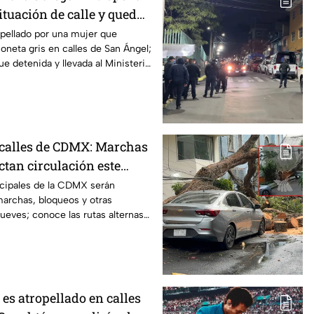
tuación de calle y queda
San Ángel, CDMX
opellado por una mujer que
neta gris en calles de San Ángel;
ue detenida y llevada al Ministerio
n calles de CDMX: Marchas
ctan circulación este
alternas
ncipales de la CDMX serán
marchas, bloqueos y otras
jueves; conoce las rutas alternas y
 es atropellado en calles