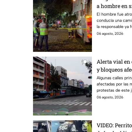
a hombre en si
prensado en 
El hombre fue atr
conducía una camio
la responsable ya f
Público.
06 agosto, 2026
Alerta vial e
y bloqueos afe
jueves; rutas 
Algunas calles pri
afectadas por las 
protestas de este 
evita el tráfico.
06 agosto, 2026
VIDEO: Perrito