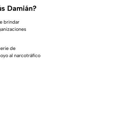
sús Damián?
e brindar
rganizaciones
serie de
oyo al narcotráfico