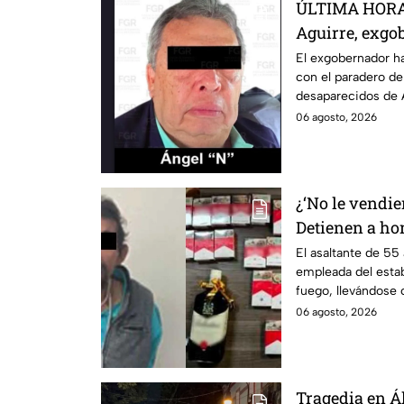
ÚLTIMA HORA:
Aguirre, exgo
ocultar eviden
El exgobernador ha
con el paradero de
normalistas d
desaparecidos de 
06 agosto, 2026
¿‘No le vendie
Detienen a ho
tienda y lleva
El asaltante de 55
empleada del esta
Iztapalapa
fuego, llevándose c
06 agosto, 2026
Tragedia en Á