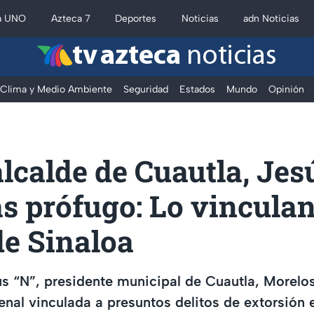
a UNO
Azteca 7
Deportes
Noticias
adn Noticias
tv azteca
noticias
Clima y Medio Ambiente
Seguridad
Estados
Mundo
Opinión
alcalde de Cuautla, Jes
as prófugo: Lo vinculan
de Sinaloa
s “N”, presidente municipal de Cuautla, Morelos
enal vinculada a presuntos delitos de extorsión e