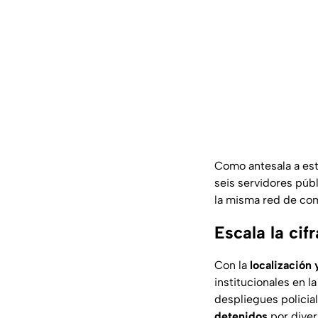
Como antesala a est
seis servidores púb
la misma red de co
Escala la cif
Con la
localización
institucionales en l
despliegues polici
detenidos
por diver