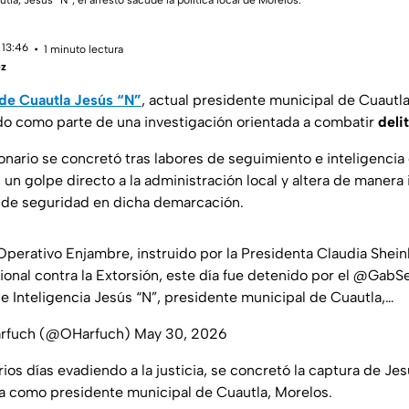
tla, Jesús “N”; el arresto sacude la política local de Morelos.
 13:46
1 minuto lectura
ez
 de Cuautla Jesús “N”
, actual presidente municipal de Cuautla
o como parte de una investigación orientada a combatir
deli
onario se concretó tras labores de seguimiento e inteligencia
n un golpe directo a la administración local y altera de manera
 de seguridad en dicha demarcación.
Operativo Enjambre, instruido por la Presidenta Claudia Shei
ional contra la Extorsión, este día fue detenido por el
@GabSe
de Inteligencia Jesús “N”, presidente municipal de Cuautla,…
arfuch (@OHarfuch)
May 30, 2026
ios días evadiendo a la justicia, se concretó la captura de J
 como presidente municipal de Cuautla, Morelos.