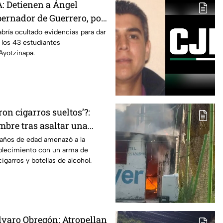
 Detienen a Ángel
bernador de Guerrero, por
cia para dar con los 43
bría ocultado evidencias para dar
 los 43 estudiantes
e Ayotzinapa
Ayotzinapa.
ron cigarros sueltos’?:
mbre tras asaltar una
rse más de 30 cajetillas en
 años de edad amenazó a la
blecimiento con un arma de
igarros y botellas de alcohol.
lvaro Obregón: Atropellan