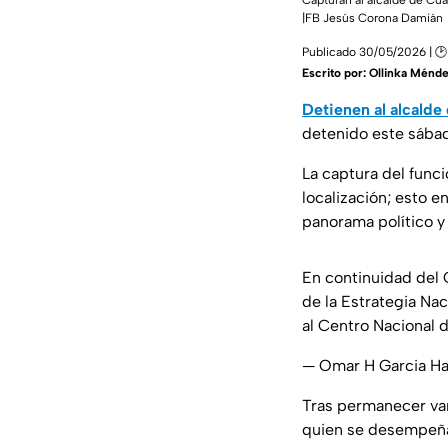
Capturan al alcalde de Cuau
|FB Jesús Corona Damián
Publicado 30/05/2026 | 🕑
Escrito por:
Ollinka Ménd
Detienen al alcalde
detenido este sábad
La captura del funci
localización; esto e
panorama político y
En continuidad del 
de la Estrategia Nac
al Centro Nacional 
— Omar H Garcia H
Tras permanecer var
quien se desempeña