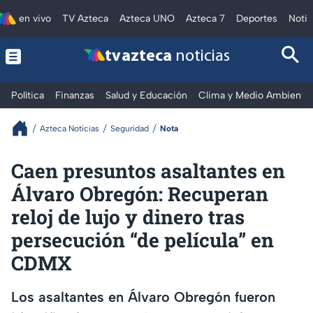
en vivo
TV Azteca
Azteca UNO
Azteca 7
Deportes
Notic
tv azteca
noticias
Política
Finanzas
Salud y Educación
Clima y Medio Ambiente
Azteca Noticias
Seguridad
Nota
Caen presuntos asaltantes en
Álvaro Obregón: Recuperan
reloj de lujo y dinero tras
persecución “de película” en
CDMX
Los asaltantes en Álvaro Obregón fueron