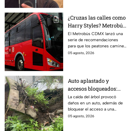
transmisión en vivo en
Culiacán.
¿Cruzas las calles como
Harry Styles? Metrobús
lanza
El Metrobús CDMX lanzó una
serie de recomendaciones
recomendaciones de
para que los peatones caminen
seguridad para
y crucen las calles con
05 agosto, 2026
peatones en CDMX
seguridad; te compartimos los
consejos.
Auto aplastado y
accesos bloqueados:
Cae gigantesco árbol en
La caída del árbol provocó
daños en un auto, además de
calles de la GAM y deja
bloquear el acceso a una
graves daños
unidad habitacional en la
05 agosto, 2026
Gustavo A. Madero (GAM); así
fue el accidente.