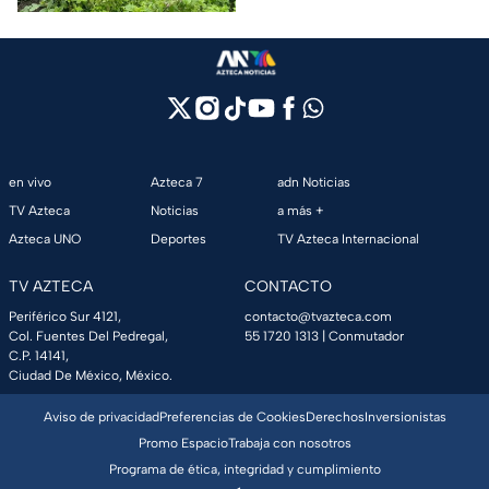
en vivo
Azteca 7
adn Noticias
TV Azteca
Noticias
a más +
Azteca UNO
Deportes
TV Azteca Internacional
TV AZTECA
CONTACTO
Periférico Sur 4121,
contacto@tvazteca.com
Col. Fuentes Del Pedregal,
55 1720 1313
| Conmutador
C.P. 14141,
Ciudad De México, México.
Aviso de privacidad
Preferencias de Cookies
Derechos
Inversionistas
Promo Espacio
Trabaja con nosotros
Programa de ética, integridad y cumplimiento