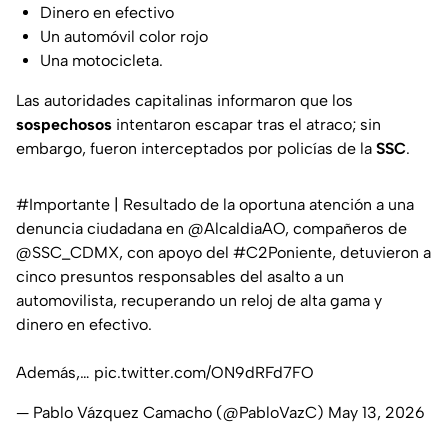
Dinero en efectivo
Un automóvil color rojo
Una motocicleta.
Las autoridades capitalinas informaron que los
sospechosos
intentaron escapar tras el atraco; sin
embargo, fueron interceptados por policías de la
SSC
.
#Importante
| Resultado de la oportuna atención a una
denuncia ciudadana en
@AlcaldiaAO
, compañeros de
@SSC_CDMX
, con apoyo del
#C2Poniente
, detuvieron a
cinco presuntos responsables del asalto a un
automovilista, recuperando un reloj de alta gama y
dinero en efectivo.
Además,…
pic.twitter.com/ON9dRFd7FO
— Pablo Vázquez Camacho (@PabloVazC)
May 13, 2026