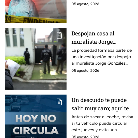
un intento de fraude para
05 agosto, 2026
conseguir el dinero con un
cheque falso.
Despojan casa al
muralista Jorge
González Camarena en
La propiedad formaba parte de
una investigación por despojo
la Del Valle y la
al muralista Jorge González
recupera| FOTOS
Camarena por un predio en la
05 agosto, 2026
colonia del Valle, alcaldía
Benito Juárez.
Un descuido te puede
salir muy caro; aquí te
contamos cómo queda
Antes de sacar el coche, revisa
si tu vehículo puede circular
el Hoy No Circula para
este jueves y evita una
este jueves
sanción que puede afectar tu
05 agosto, 2026