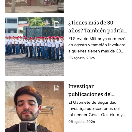
castiga con cárcel.
¿Tienes más de 30
años? También podrías
tener que hacer el
El Servicio Militar ya comenzó
en agosto y también involucra
Servicio Militar 2026 si
a quienes tienen más de 30
saliste sorteado en
años. Conoce quiénes deben
05 agosto, 2026
agosto
presentarse y en qué casos
aplica esta obligación.
Investigan
publicaciones del
influencer César
El Gabinete de Seguridad
investiga publicaciones del
Gastélum por alusión a
influencer César Gastélum y
"La Mayiza"
analiza videos tras su
05 agosto, 2026
asesinato durante una