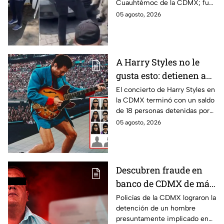
Cuauhtémoc de la CDMX; fue
lo rescatan y entregan
rescatado y resguardado por
05 agosto, 2026
a su dueña
policías de tránsito y
entregado a su dueña.
A Harry Styles no le
gusta esto: detienen a
18 tras concierto en
El concierto de Harry Styles en
la CDMX terminó con un saldo
CDMX
de 18 personas detenidas por
policías, quienes los esposaron
05 agosto, 2026
y presentaron ante las
autoridades.
Descubren fraude en
banco de CDMX de más
de 400 mil pesos con
Policías de la CDMX lograron la
detención de un hombre
un cheque falso
presuntamente implicado en