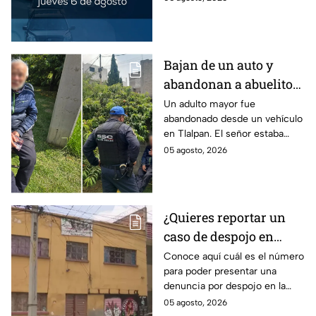
bolsillo.
Bajan de un auto y
abandonan a abuelito
de 83 años en CDMX
Un adulto mayor fue
abandonado desde un vehículo
con demencia senil
en Tlalpan. El señor estaba
desorientado y la ayuda de
05 agosto, 2026
vecinos permitió que fuera
rescatado por la policía de
CDMX.
¿Quieres reportar un
caso de despojo en
CDMX? El número que
Conoce aquí cuál es el número
para poder presentar una
tienes que marcar y lo
denuncia por despojo en la
que tienes que hacer
CDMX y qué hacer si eres
05 agosto, 2026
víctima de este delito que se