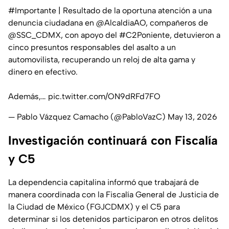
#Importante
| Resultado de la oportuna atención a una
denuncia ciudadana en
@AlcaldiaAO
, compañeros de
@SSC_CDMX
, con apoyo del
#C2Poniente
, detuvieron a
cinco presuntos responsables del asalto a un
automovilista, recuperando un reloj de alta gama y
dinero en efectivo.
Además,…
pic.twitter.com/ON9dRFd7FO
— Pablo Vázquez Camacho (@PabloVazC)
May 13, 2026
Investigación continuará con Fiscalía
y C5
La dependencia capitalina informó que trabajará de
manera coordinada con la
Fiscalía General de Justicia de
la Ciudad de México (FGJCDMX) y el C5
para
determinar si los detenidos participaron en otros delitos