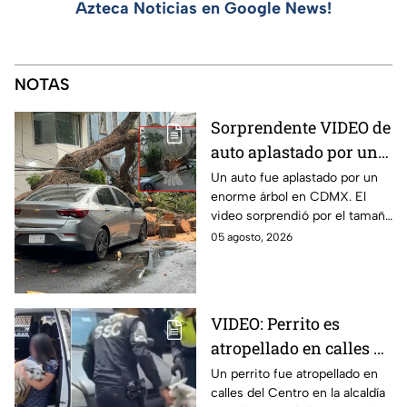
Azteca Noticias en Google News!
NOTAS
Sorprendente VIDEO de
auto aplastado por un
árbol en CDMX: así fue
Un auto fue aplastado por un
enorme árbol en CDMX. El
el momento exacto
video sorprendió por el tamaño
del árbol que dejó destruido el
05 agosto, 2026
vehículo en la alcaldía Benito
Juárez.
VIDEO: Perrito es
atropellado en calles de
la alcaldía
Un perrito fue atropellado en
calles del Centro en la alcaldía
Cuauhtémoc; policías