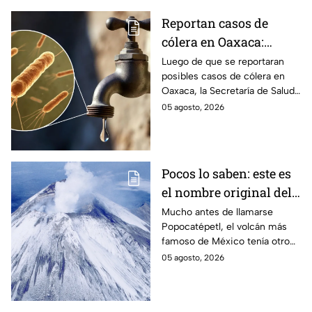
Reportan casos de
cólera en Oaxaca:
síntomas y las
Luego de que se reportaran
posibles casos de cólera en
principales formas de
Oaxaca, la Secretaría de Salud
contagio
del Estado pide tomar
05 agosto, 2026
precauciones; pero ¿cómo se
contagia?
Pocos lo saben: este es
el nombre original del
volcán Popocatépetl
Mucho antes de llamarse
Popocatépetl, el volcán más
famoso de México tenía otro
nombre que pocos conocen y
05 agosto, 2026
que revela parte de la
cosmovisión de los pueblos
originarios.