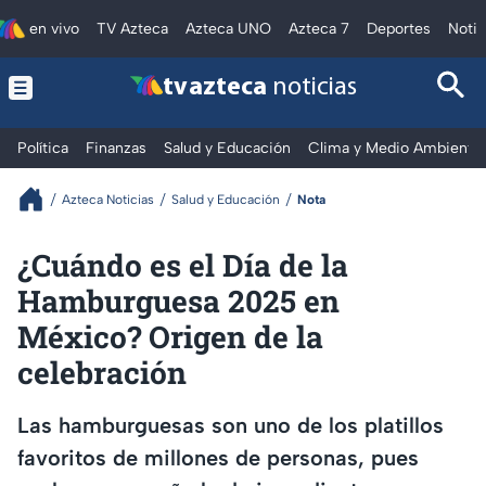
en vivo
TV Azteca
Azteca UNO
Azteca 7
Deportes
Notic
tv azteca
noticias
Política
Finanzas
Salud y Educación
Clima y Medio Ambiente
Azteca Noticias
Salud y Educación
Nota
¿Cuándo es el Día de la
Hamburguesa 2025 en
México? Origen de la
celebración
Las hamburguesas son uno de los platillos
favoritos de millones de personas, pues