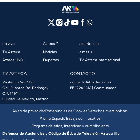
en vivo
Azteca 7
adn Noticias
TV Azteca
Noticias
a más +
Azteca UNO
Deportes
TV Azteca Internacional
TV AZTECA
CONTACTO
Periférico Sur 4121,
contacto@tvazteca.com
Col. Fuentes Del Pedregal,
55 1720 1313
| Conmutador
C.P. 14141,
Ciudad De México, México.
Aviso de privacidad
Preferencias de Cookies
Derechos
Inversionistas
Promo Espacio
Trabaja con nosotros
Programa de ética, integridad y cumplimiento
Defensor de Audiencias y Código de Ética de Televisión Azteca III y