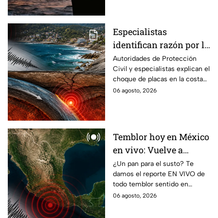
México?
Especialistas
identifican razón por la
que tiembla tanto en
Autoridades de Protección
Civil y especialistas explican el
Guerrero
choque de placas en la costa
de Guerrero; ¿cuál es el sismo
06 agosto, 2026
más grande sentido en el
estado?
Temblor hoy en México
en vivo: Vuelve a
temblar en Baja
¿Un pan para el susto? Te
damos el reporte EN VIVO de
California durante la
todo temblor sentido en
madrugada
México con epicentro,
06 agosto, 2026
magnitud e información de
autoridades.