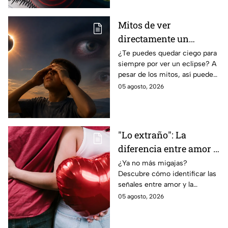
Mitos de ver
directamente un
eclipse parcial: así
¿Te puedes quedar ciego para
siempre por ver un eclipse? A
puedes observarlo de
pesar de los mitos, así puedes
forma segura
observar un eclipse parcial y
05 agosto, 2026
total de forma segura.
"Lo extraño": La
diferencia entre amor y
dependencia
¿Ya no más migajas?
Descubre cómo identificar las
emocional
señales entre amor y la
dependencia emocional. Estos
05 agosto, 2026
son los puntos clave para salir
de una relación inestable.