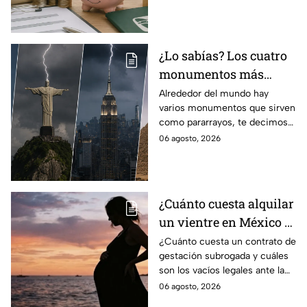
régimen de la Ley 73
¿Lo sabías? Los cuatro
monumentos más
famosos del mundo que
Alrededor del mundo hay
varios monumentos que sirven
también funcionan
como pararrayos, te decimos
como pararrayos
los cuatro más icónicos y
06 agosto, 2026
cómo es que adquieren esta
función.
¿Cuánto cuesta alquilar
un vientre en México y
en qué estados se
¿Cuánto cuesta un contrato de
gestación subrogada y cuáles
permite la gestación
son los vacíos legales ante la
subrogada?
falta de una ley federal que
06 agosto, 2026
regule esta práctica en