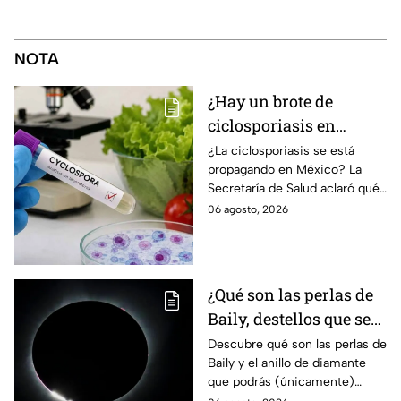
NOTA
¿Hay un brote de
ciclosporiasis en
México? Salud rompe
¿La ciclosporiasis se está
propagando en México? La
el silencio tras 33 casos
Secretaría de Salud aclaró qué
detectados
ocurre tras la detección de 33
06 agosto, 2026
casos y explicó por qué
descarta un brote.
¿Qué son las perlas de
Baily, destellos que se
podrán ver
Descubre qué son las perlas de
Baily y el anillo de diamante
ÚNICAMENTE durante
que podrás (únicamente)
el eclipse solar 2026 del
observar durante el eclipse