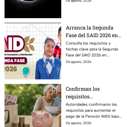
06 agosto, 2026
12 de agosto?
solar 2026 este próximo 12 de
agosto.
Arranca la Segunda
Fase del SAID 2026 en
Edomex para grados
Consulta los requisitos y
fechas clave para la Segunda
intermedios: Fechas
Fase del SAID 2026 en
clave y requisitos para
Edomex y asegura el traslado
06 agosto, 2026
cambios de escuela
escolar de tus hijos para el
próximo ciclo escolar.
Confirman los
requisitos
indispensables para
Autoridades confirmaron los
requisitos para aumentar el
incrementar el pago de
pago de la Pensión IMSS bajo
la Pensión IMSS bajo el
la Ley 73, ¿cuáles son?
06 agosto, 2026