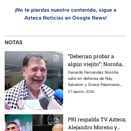
¡No te pierdas nuestro contenido, sigue a
Azteca Noticias en Google News!
NOTAS
“Deberían probar a
algún viejito”: Noroña
reacciona a polémico
Gerardo Fernández Noroña
salió en defensa de Nay
video de Nay Salvatori
Salvatori y Grace Palomares
y Grace Palomares
tras sus comentarios
07 agosto, 2026
despectivos contra los adultos
mayores.
PRI respalda TV Azteca;
Alejandro Moreno y