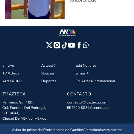
06 agosto, 2026
campaña anticipada en
Tabasco.
Tabasco
en vivo
Azteca 7
adn Noticias
TV Azteca
Noticias
a más +
Azteca UNO
Deportes
TV Azteca Internacional
TV AZTECA
CONTACTO
Periférico Sur 4121,
contacto@tvazteca.com
Col. Fuentes Del Pedregal,
55 1720 1313
| Conmutador
C.P. 14141,
Ciudad De México, México.
Aviso de privacidad
Preferencias de Cookies
Derechos
Inversionistas