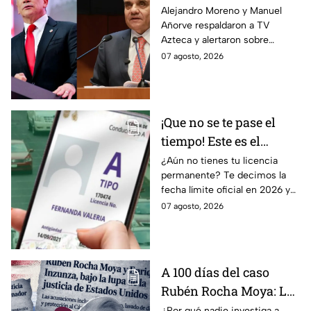
Manuel Añorve
Alejandro Moreno y Manuel
Añorve respaldaron a TV
denuncian riesgos para
Azteca y alertaron sobre
la libertad de expresión
riesgos para la libertad de
07 agosto, 2026
expresión y el periodismo
crítico en México.
¡Que no se te pase el
tiempo! Este es el
último día para
¿Aún no tienes tu licencia
permanente? Te decimos la
tramitar la licencia
fecha límite oficial en 2026 y
permanente en CDMX y
los requisitos para tramitarla
07 agosto, 2026
Edomex
antes de que termine el
programa.
A 100 días del caso
Rubén Rocha Moya: La
estrategia de Morena
¿Por qué nadie investiga a