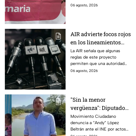
enfrentamiento entre Morena
06 agosto, 2026
y el PAN, que acusa posible
promoción personalizada y
hasta peculado.
AIR advierte focos rojos
en los lineamientos
para proteger a las
La AIR señala que algunas
reglas de este proyecto
audiencias
permiten que una autoridad
gubernamental supervise,
06 agosto, 2026
revise y hasta castigue el
contenido que transmiten los
medios.
"Sin la menor
vergüenza": Diputado
Juan Zavala denuncia
Movimiento Ciudadano
denuncia a “Andy” López
ante el INE a Andy
Beltrán ante el INE por actos
López Beltrán por
anticipados de campaña en