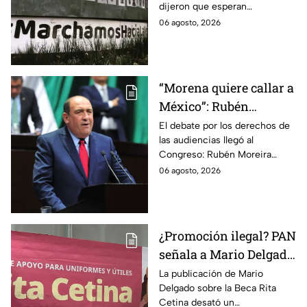
dijeron que esperan
información oficial sobre la
06 agosto, 2026
detención de Ángel Aguirre,
quien ya está en el penal del
Altiplano.
“Morena quiere callar a
México”: Rubén
Moreira pide frenar
El debate por los derechos de
las audiencias llegó al
discusión de
Congreso: Rubén Moreira
lineamientos de
reclama una consulta con
06 agosto, 2026
audiencias hasta
voces del sector de
escuchar a periodistas
comunicación.
y expertos
¿Promoción ilegal? PAN
señala a Mario Delgado
por publicación sobre
La publicación de Mario
Delgado sobre la Beca Rita
la Beca Rita Cetina
Cetina desató un