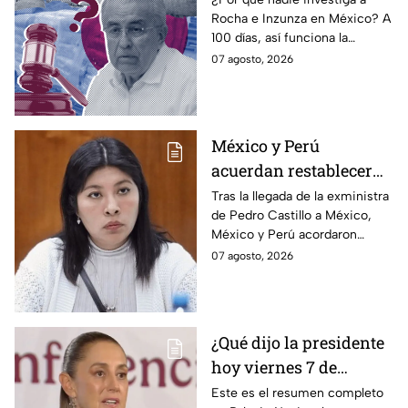
Rocha e Inzunza en México? A
para blindar al
100 días, así funciona la
gobernador de Sinaloa
estrategia de Morena para
07 agosto, 2026
intentar enterrar el tema de
sus vínculos con el
narcotráfico.
México y Perú
acuerdan restablecer
relaciones
Tras la llegada de la exministra
de Pedro Castillo a México,
diplomáticas tras
México y Perú acordaron
llegada de Betssy
reanudar relaciones desde
07 agosto, 2026
Chávez al país
aquella ruptura en noviembre
de 2025.
¿Qué dijo la presidente
hoy viernes 7 de
agosto? Resumen EN
Este es el resumen completo