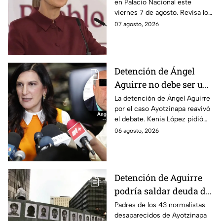
en Palacio Nacional este
VIVO
viernes 7 de agosto. Revisa los
datos presentados y las
07 agosto, 2026
respuestas de la presidente al
momento.
Detención de Ángel
Aguirre no debe ser un
distractor, pide Kenia
La detención de Ángel Aguirre
por el caso Ayotzinapa reavivó
López; exige justicia
el debate. Kenia López pidió
por caso Ayotzinapa
que no sea un distractor
06 agosto, 2026
político, sino justicia para las
familias.
Detención de Aguirre
podría saldar deuda de
justicia: padres de los
Padres de los 43 normalistas
desaparecidos de Ayotzinapa
43 de Ayotzinapa