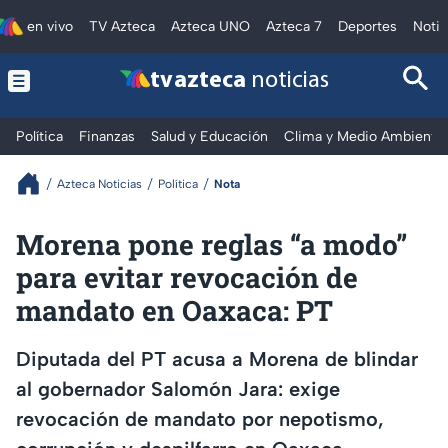
en vivo
TV Azteca
Azteca UNO
Azteca 7
Deportes
Notic
tv azteca
noticias
Política
Finanzas
Salud y Educación
Clima y Medio Ambiente
Azteca Noticias
Política
Nota
Morena pone reglas “a modo”
para evitar revocación de
mandato en Oaxaca: PT
Diputada del PT acusa a Morena de blindar
al gobernador Salomón Jara: exige
revocación de mandato por nepotismo,