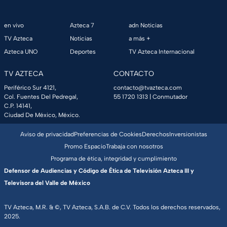
en vivo
Azteca 7
adn Noticias
TV Azteca
Noticias
a más +
Azteca UNO
Deportes
TV Azteca Internacional
TV AZTECA
CONTACTO
Periférico Sur 4121,
contacto@tvazteca.com
Col. Fuentes Del Pedregal,
55 1720 1313
| Conmutador
C.P. 14141,
Ciudad De México, México.
Aviso de privacidad
Preferencias de Cookies
Derechos
Inversionistas
Promo Espacio
Trabaja con nosotros
Programa de ética, integridad y cumplimiento
Defensor de Audiencias y Código de Ética de Televisión Azteca III y
Televisora del Valle de México
TV Azteca, M.R. & ©, TV Azteca, S.A.B. de C.V. Todos los derechos reservados,
2025.