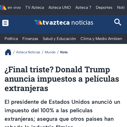
en vivo
TV Azteca
Azteca UNO
Azteca 7
Deportes
Notic
tv azteca
noticias
Política
Finanzas
Salud y Educación
Clima y Medio Ambiente
Azteca Noticias
Mundo
Nota
¿Final triste? Donald Trump
anuncia impuestos a películas
extranjeras
El presidente de Estados Unidos anunció un
impuesto del 100% a las películas
extranjeras; asegura que otros países han