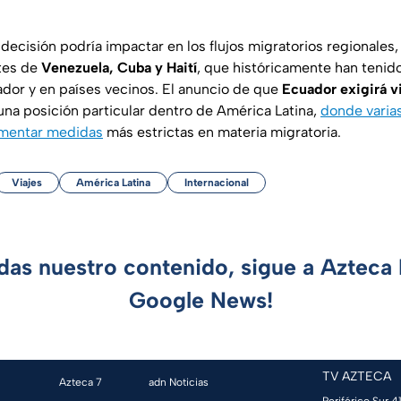
 decisión podría impactar en los flujos migratorios regionales
tes de
Venezuela, Cuba y Haití
, que históricamente han tenid
uador y en países vecinos. El anuncio de que
Ecuador exigirá v
una posición particular dentro de América Latina,
donde varia
mentar medidas
más estrictas en materia migratoria.
Viajes
América Latina
Internacional
rdas nuestro contenido, sigue a Azteca 
Google News!
TV AZTECA
Azteca 7
adn Noticias