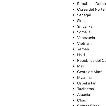
República Democ
Corea del Norte
Senegal
Siria
Sri Lanka
Somalia
Venezuela
Vietnam
Yemen
Haití
República del C
Mali
Costa de Marfil
Myanmar
Uzbekistán
Tayikistán
Albania
Chad
Guinea Bissau