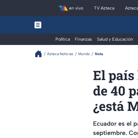
en vivo
TV Azteca
Aztec
Política
Finanzas
Salud y Educación
Azteca Noticias
Mundo
Nota
El país
de 40 p
¿está 
Ecuador es el p
septiembre. Con