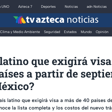
a UNO
Azteca 7
Deportes
Noticias
adn Noticias
tv azteca
noticias
Clima y Medio Ambiente
Seguridad
Estados
Mundo
Opinión
 latino que exigirá vis
aíses a partir de septi
México?
aís latino que exigirá visa a más de 40 países d
oce la lista completa y los costos del nuevo tr