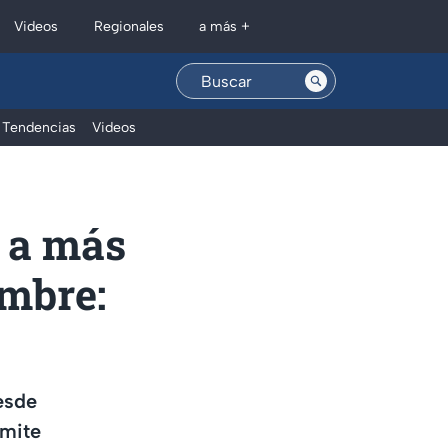
Regionales
Videos
a más +
Tendencias
Videos
a a más
embre:
esde
ámite