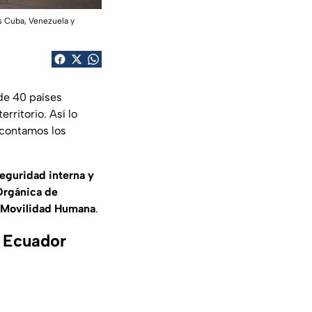
os Cuba, Venezuela y
de 40 países
erritorio. Así lo
 contamos los
seguridad interna y
Orgánica de
 Movilidad Humana
.
e Ecuador