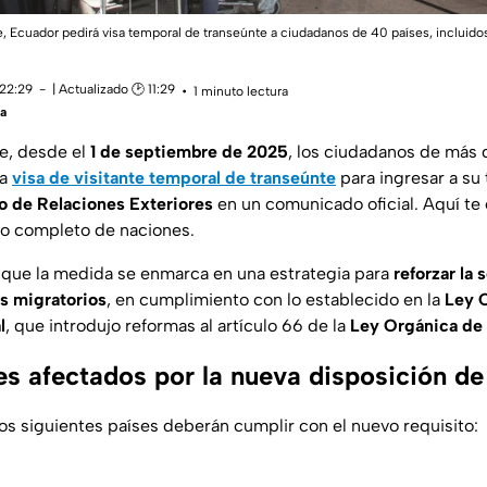
re, Ecuador pedirá visa temporal de transeúnte a ciudadanos de 40 países, incluid
 22:29
| Actualizado 🕑 11:29
1 minuto lectura
ía
e, desde el
1 de septiembre de 2025
, los ciudadanos de más 
na
visa de visitante temporal de transeúnte
para ingresar a su t
o de Relaciones Exteriores
en un comunicado oficial. Aquí te
ado completo de naciones.
 que la medida se enmarca en una estrategia para
reforzar la 
es migratorios
, en cumplimiento con lo establecido en la
Ley 
l
, que introdujo reformas al artículo 66 de la
Ley Orgánica de
ses afectados por la nueva disposición d
os siguientes países deberán cumplir con el nuevo requisito: