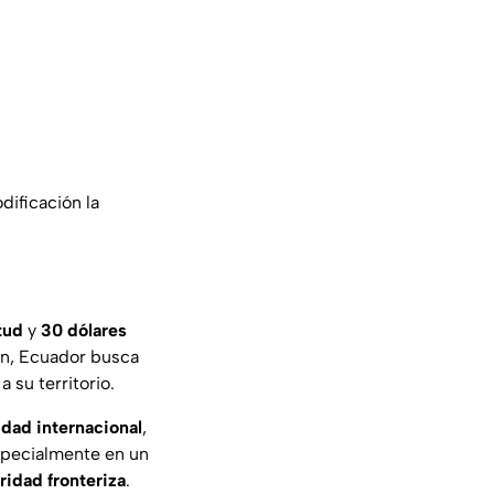
dificación la
tud
y
30 dólares
ión, Ecuador busca
 su territorio.
idad internacional
,
especialmente en un
ridad fronteriza
.