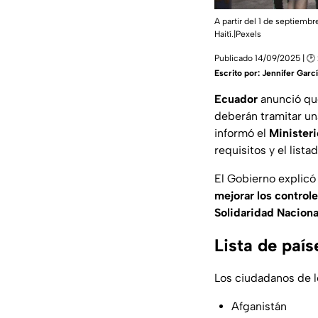
A partir del 1 de septiemb
Haití.|Pexels
Publicado 14/09/2025 | 🕑
Escrito por:
Jennifer Garc
Ecuador
anunció qu
deberán tramitar u
informó el
Ministeri
requisitos y el list
El Gobierno explicó
mejorar los control
Solidaridad Naciona
Lista de paí
Los ciudadanos de l
Afganistán